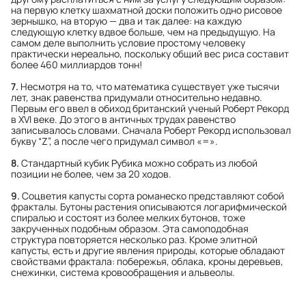
на первую клетку шахматной доски положить одно рисовое
зернышко, на вторую — два и так далее: на каждую
следующую клетку вдвое больше, чем на предыдущую. На
самом деле выполнить условие простому человеку
практически нереально, поскольку общий вес риса составит
более 460 миллиардов тонн!
7.
Несмотря на то, что математика существует уже тысячи
лет, знак равенства придумали относительно недавно.
Первым его ввел в обиход британский ученый Роберт Рекорд
в XVI веке. До этого в античных трудах равенство
записывалось словами. Сначала Роберт Рекорд использовал
букву “Z”, а после чего придумал символ «=».
8.
Стандартный кубик Рубика можно собрать из любой
позиции не более, чем за 20 ходов.
9.
Соцветия капусты сорта романеско представляют собой
фракталы. Бутоны растения описываются логарифмической
спиралью и состоят из более мелких бутонов, тоже
закрученных подобным образом. Эта самоподобная
структура повторяется несколько раз. Кроме элитной
капусты, есть и другие явления природы, которые обладают
свойствами фрактала: побережья, облака, кроны деревьев,
снежинки, система кровообращения и альвеолы.