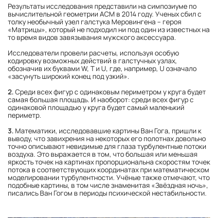
Результаты исследования представили на симпозиуме по
вычислительной геометрии ACM в 2014 году. Ученых сбил с
толку необычный узел галстука Меровингена – героя
«Матрицы», который не подходил ни под один из известных на
то время видов завязывания мужского аксессуара.
Исследователи провели расчеты, используя особую
кодировку возможных действий в галстучных узлах,
обозначив их буквами W, T и U, где, например, U означало
«засунуть широкий конец под узкий».
2.
Среди всех фигур с одинаковым периметром у круга будет
самая большая площадь. И наоборот: среди всех фигур с
одинаковой площадью у круга будет самый маленький
периметр.
3.
Математики, исследовавшие картины Ван Гога, пришли к
выводу, что завихрения на некоторых его полотнах довольно
точно описывают невидимые для глаза турбулентные потоки
воздуха. Это выражается в том, что большая или меньшая
яркость точек на картинах пропорциональна скоростям точек
потока в соответствующих координатах при математическом
моделировании турбулентности. Учёные также отмечают, что
подобные картины, в том числе знаменитая «Звёздная ночь»,
писались Ван Гогом в периоды психической нестабильности.