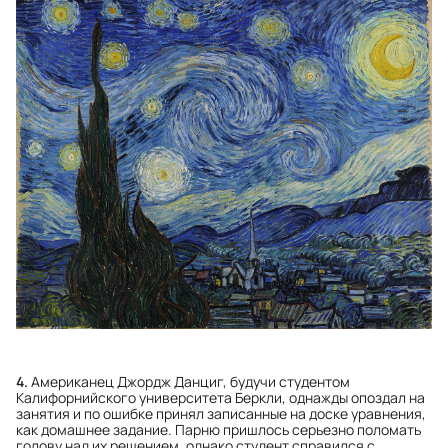
4.
Американец Джордж Данциг, будучи студентом
Калифорнийского университета Беркли, однажды опоздал на
занятия и по ошибке принял записанные на доске уравнения,
как домашнее задание. Парню пришлось серьезно поломать
голову над их решением, однако студент справился с