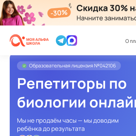
О п
Образовательная лицензия №042106
Репетиторы по
биологии онлай
Мы не продаём часы — мы доводим
ребёнка до результата