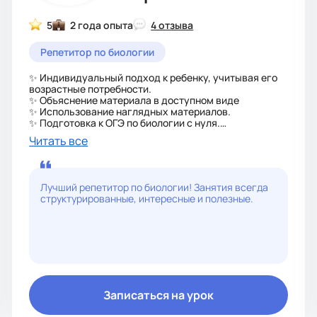
5
2 года опыта
4 отзыва
Репетитор по биологии
✨ Индивидуальный подход к ребенку, учитывая его
возрастные потребности.
✨ Объяснение материала в доступном виде
✨ Использование наглядных материалов.
✨ Подготовка к ОГЭ по биологии с нуля.
✨ Повышение общей успеваемости в школе с 5 по 9
Читать все
класс.
Обо мне:
✨ Преподаю биологию в частной школе.
✨ Окончила МГПУ в 2012 году: учитель биологии,
Лучший репетитор по биологии! Занятия всегда
практический психолог.
структурированные, интересные и полезные.
✨ Составляю план подготовки в зависимости от
уровня знаний ребёнка, желаемых результатов.
Записаться на урок