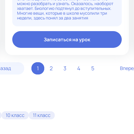
уверенностью, то всё возможно осилить.
можно разобрать и узнать. Оказалось, наоборот
хватает. Биологию подтянул до вступительных.
Многие вещи, которые в школе мусолили три
недели, здесь понял за два занятия
Записаться на урок
1
2
3
4
5
азад
Впер
10 класс
11 класс