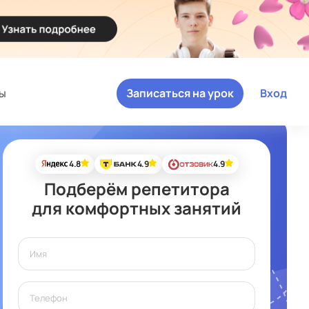
ы
Записаться на урок
Вход
4.8
4.9
4.9
Подберём репетитора
для комфортных занятий