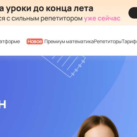
латформе
Новое
Премиум математика
Репетиторы
Тариф
н