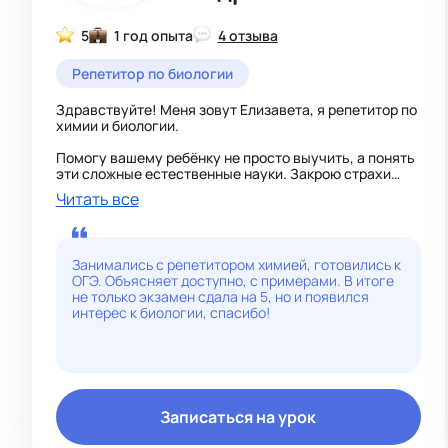
5
1 год опыта
4 отзыва
Репетитор по биологии
Здравствуйте! Меня зовут Елизавета, я репетитор по
химии и биологии.
Помогу вашему ребёнку не просто выучить, а понять
эти сложные естественные науки. Закрою страхи
перед формулами, реакциями и терминами,
Читать все
превратив учебу в увлекательный процесс.
Что даю на занятиях: ✅
Занимались с репетитором химией, готовились к
Химия (8–9 классы):
ОГЭ. Объясняет доступно, с примерами. В итоге
· Системное освоение программы — от строения
не только экзамен сдала на 5, но и появился
атома до органических реакций; ⚛️
интерес к биологии, спасибо!
· Отработка расчётных задач (на растворы, газы,
избыток-недостаток);
· Подготовка к ВПР и контрольным.
Биология (5–9 классы):
· Разбор разделов: ботаника, зоология, анатомия
человека, общая биология;
Записаться на урок
· Помощь в запоминании сложных процессов
(фотосинтез, деление клеток, обмен веществ) с