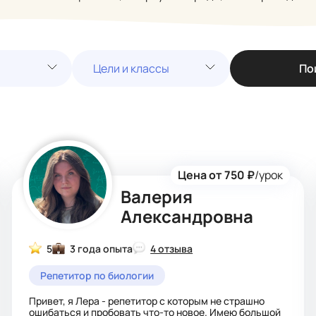
Цели и классы
По
Цена от 750 ₽
/урок
Валерия
Александровна
5
3 года опыта
4 отзыва
Репетитор по биологии
Привет, я Лера - репетитор с которым не страшно
ошибаться и пробовать что-то новое. Имею большой