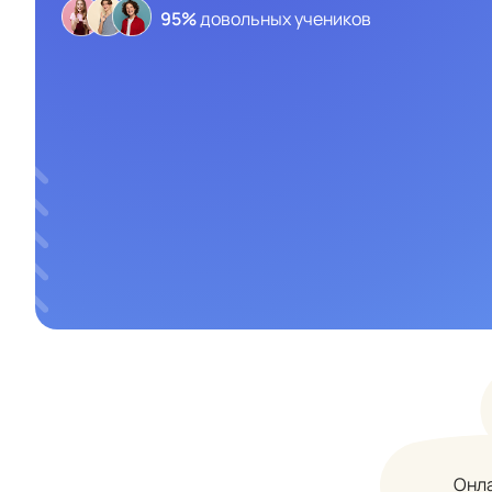
95%
довольных учеников
Онла