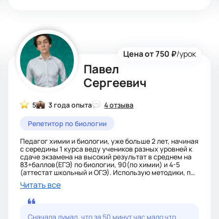
Цена от 750 ₽
/урок
Павел
Сергеевич
5
3 года опыта
4 отзыва
Репетитор по биологии
Педагог химии и биологии, уже больше 2 лет, начиная
с середины 1 курса веду учеников разных уровней к
сдаче экзамена на высокий результат в среднем на
83+баллов(ЕГЭ) по биологии, 90(по химии) и 4-5
(аттестат школьный и ОГЭ). Использую методики, по
которым обучали меня : с акцентом на практику и
Читать все
осознанное обучение, чтобы в первую очередь на
экзамене приходил не страх а интерес: что если
попробуем так?; Потому что экзамен не стоит
бояться, если подойти к нему со спокойной головой и
Сначала думал, что за 50 минут час мало что