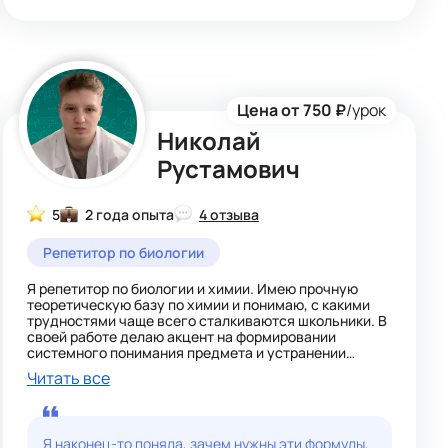
особенностей развития, психологическая помощь и
психокоррекция, что позволяет мне более
эффективно учитывать индивидуальные
особенности учащихся в образовательном процессе.
Свою работу строю на принципах интерактивности,
Цена от 750 ₽
/урок
практической направленности и персонализации
обучения, используя:
Николай
✔ Проектные методы (включая междисциплинарные
и социальные проекты);
Рустамович
✔ Цифровые инструменты (интерактивные
презентации);
✔ Элементы геймификации для повышения
5
2 года опыта
4 отзыва
вовлеченности;
✔ Психолого-педагогический подход с учетом
Репетитор по биологии
возрастных и когнитивных особенностей детей.
Готова делиться опытом и искать новые решения для
Я репетитор по биологии и химии. Имею прочную
качественного и увлекательного обучения!
теоретическую базу по химии и понимаю, с какими
трудностями чаще всего сталкиваются школьники. В
своей работе делаю акцент на формировании
системного понимания предмета и устранении
пробелов в знаниях.
Читать все
Направления работы:
- Повышение успеваемости по химии
- Подготовка к контрольным и самостоятельным
Я наконец-то поняла, зачем нужны эти формулы,