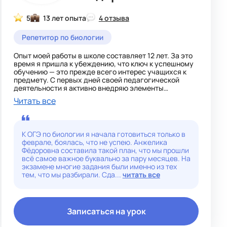
большим объёмом информации и поддерживать
высокий уровень сервиса при взаимодействии с
5
13 лет опыта
4 отзыва
клиентами.
Репетитор по биологии
Буду рад возможности применить свои навыки и опыт
в вашей команде и готов к дальнейшему
профессиональному развитию.
Опыт моей работы в школе составляет 12 лет. За это
время я пришла к убеждению, что ключ к успешному
обучению — это прежде всего интерес учащихся к
предмету. С первых дней своей педагогической
деятельности я активно внедряю элементы
проектной деятельности, сочетая их с современными
Читать все
информационно-коммуникационными технологиями
(ИКТ), что позволяет вовлекать учеников в процесс
познания и развивать их мотивацию.
К ОГЭ по биологии я начала готовиться только в
- Мой профессиональный путь отмечен значимыми
феврале, боялась, что не успею. Анжелика
достижениями:
Фёдоровна составила такой план, что мы прошли
всё самое важное буквально за пару месяцев. На
- Лауреат Всероссийского конкурса Сердце отдаю
экзамене многие задания были именно из тех
детям – 2024;
тем, что мы разбирали. Сда...
читать все
- Награждена Благодарностью портала Инфоурок за
существенный вклад в методическое обеспечение
учебного процесса.
Записаться на урок
В 2025 году получила диплом переподготовки по
специальности Детская психология: диагностика