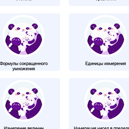
Формулы сокращенного
Единицы измерения
умножения
Измерение величин
Нумерация чисел в предела