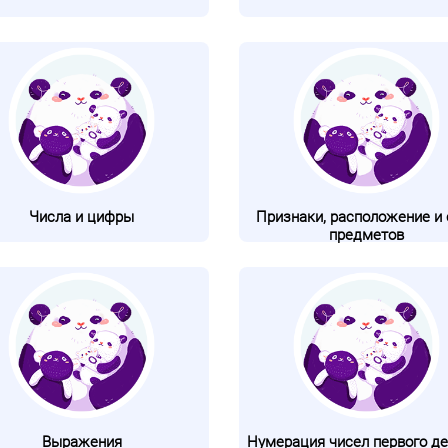
Числа и цифры
Признаки, расположение и 
предметов
Выражения
Нумерация чисел первого де