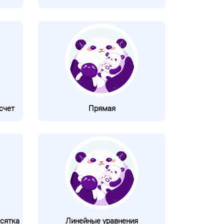
счет
Прямая
сятка
Линейные уравнения