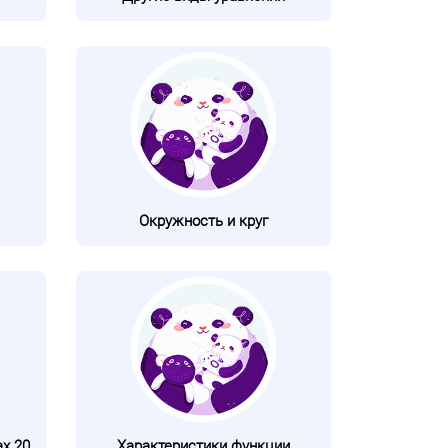
Окружность и круг
х 20
Характеристики функции