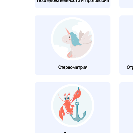
Последовательности и Прогрессии
Стереометрия
От