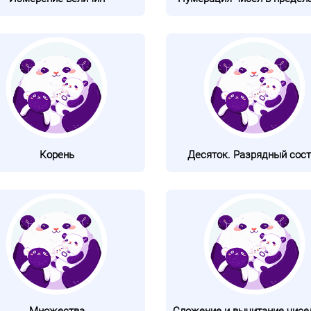
Корень
Десяток. Разрядный сост