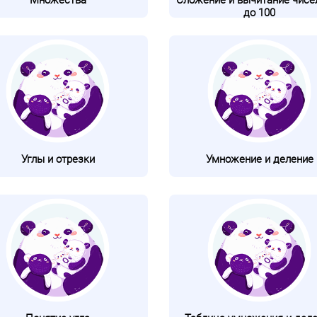
Множества
Сложение и вычитание чисел
до 100
Углы и отрезки
Умножение и деление