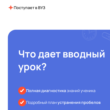
Поступает в ВУЗ
Что дает вводный
урок?
Полная диагностика
знаний ученика
Подробный план
устранения пробелов