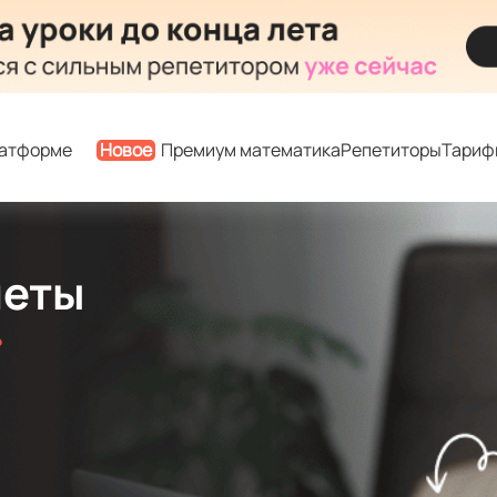
латформе
Новое
Премиум математика
Репетиторы
Тариф
меты