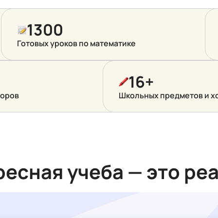
1300
Готовых уроков
по математике
16+
торов
Школьных предметов и х
есная учеба — это ре