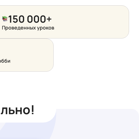
150 000+
Проведенных уроков
обби
ально!