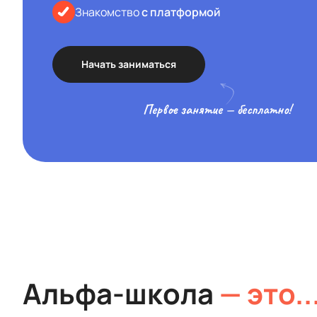
Знакомство
с платформой
Начать заниматься
Первое занятие — бесплатно!
Альфа-школа
— это..