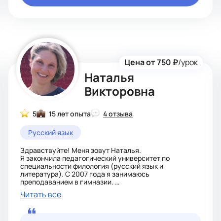
Цена от 750 ₽
/урок
Наталья
Викторовна
5
15 лет опыта
4 отзыва
Русский язык
Здравствуйте! Меня зовут Наталья.
Я закончила педагогический университет по
специальности филология (русский язык и
литература). С 2007 года я занимаюсь
преподаванием в гимназии.
За плечами подготовка детей к школе (навыки чтения
Читать все
и грамоты, развитие логики), обучение русскому
языку детей-билингвов, 2 успешных выпуска
начальной школы (математический класс, работа по