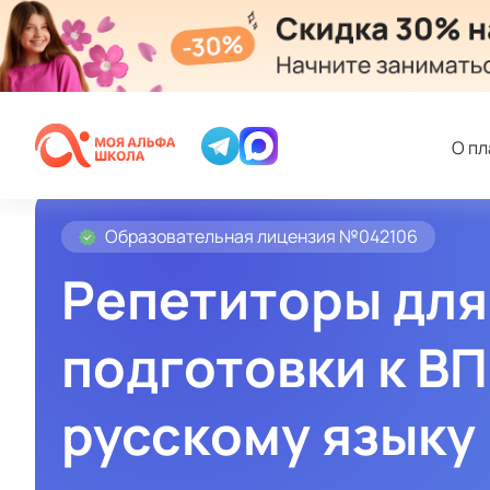
О п
Образовательная лицензия №042106
Репетиторы для
подготовки к ВП
русскому языку