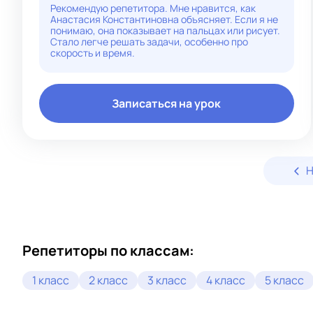
- развивающие задания
Рекомендую репетитора. Мне нравится, как
- регулярный контроль прогресса
Анастасия Константиновна объясняет. Если я не
Результат:
понимаю, она показывает на пальцах или рисует.
- улучшение оценок
Стало легче решать задачи, особенно про
- повышение уверенности
скорость и время.
- системное понимание предмета
Записаться на урок
Н
Репетиторы по классам:
1 класс
2 класс
3 класс
4 класс
5 класс