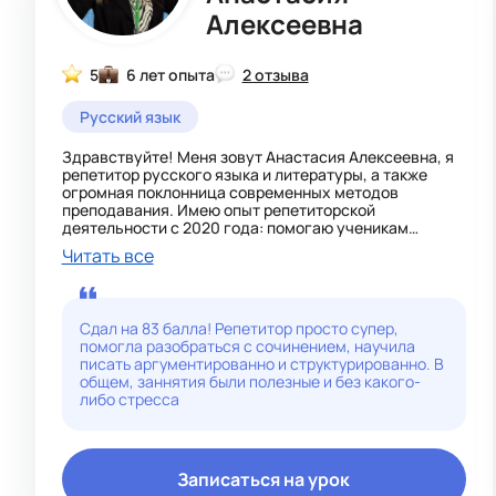
и гордиться собой!
Алексеевна
5
6 лет опыта
2 отзыва
Русский язык
Здравствуйте! Меня зовут Анастасия Алексеевна, я
репетитор русского языка и литературы, а также
огромная поклонница современных методов
преподавания. Имею опыт репетиторской
деятельности с 2020 года: помогаю ученикам
добиваться высоких баллов, готовлю к экзаменам и
Читать все
ВПР. С 2024 года работаю в образовательных
центрах, ранее преподавала в государственной
школе. Работала в центрах «Инпро» (Барнаул) и
«Академия роста» (Новокузнецк). Использую
Сдал на 83 балла! Репетитор просто супер,
авторский подход ПИН - сочетаю проектный, игровой
помогла разобраться с сочинением, научила
и наглядный методы. На занятиях прорабатываем
писать аргументированно и структурированно. В
теорию и практику, а в завершение создаём
общем, заннятия были полезные и без какого-
мини‑проект - например, шаблон сочинения или
либо стресса
алгоритм решения заданий ЕГЭ и ОГЭ. В свободное
время увлекаюсь чтением и изучением языков — это
помогает расширять кругозор и находить новые
подходы к объяснению материала. Занимаюсь
творчеством: работаю со свечами и эпоксидной
Записаться на урок
смолой, так как люблю создавать что‑то своими