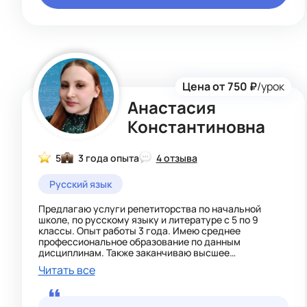
руками и ценю этап от задумки до готового
результата, что перекликается с моим подходом к
обучению. Интересуюсь журналистикой и ведением
социальных сетей: слежу за подачей контента,
структурой текстов и способами вовлекать
аудиторию - эти навыки использую, чтобы делать
занятия более живыми и понятными для учеников.
Цена от 750 ₽
/урок
Анастасия
Константиновна
5
3 года опыта
4 отзыва
Русский язык
Предлагаю услуги репетиторства по начальной
школе, по русскому языку и литературе с 5 по 9
классы. Опыт работы 3 года. Имею среднее
профессиональное образование по данным
дисциплинам. Также заканчиваю высшее
образование по данным дисциплинам.
Читать все
Подход к обучению:
- индивидуальная программа для каждого ученика
- понятные объяснения