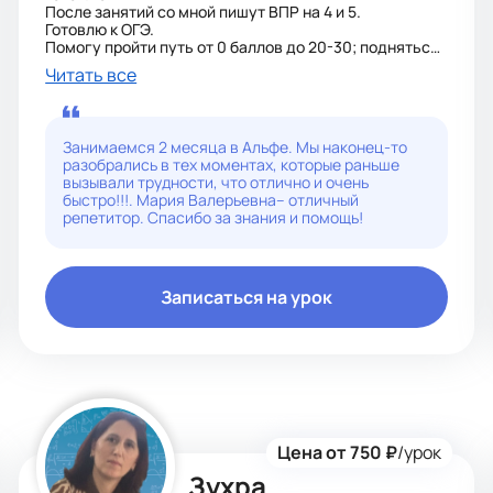
После занятий со мной пишут ВПР на 4 и 5.
Готовлю к ОГЭ.
Помогу пройти путь от 0 баллов до 20-30; подняться
с двойки до тройки и четверки.
Читать все
Готовлю к ЕГЭ. Улучшение до 80+ баллов.
Повышаю успеваемость, восполняю пробелы,
помогаю с проблемами ученикам 4-11 классов.
Помогаю разобраться с домашним заданием.
Занимаемся 2 месяца в Альфе. Мы наконец-то
разобрались в тех моментах, которые раньше
вызывали трудности, что отлично и очень
быстро!!!. Мария Валерьевна– отличный
репетитор. Спасибо за знания и помощь!
Записаться на урок
Цена от 750 ₽
/урок
Зухра