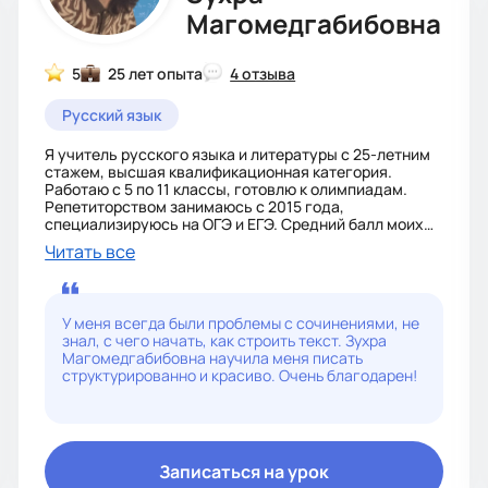
Магомедгабибовна
5
25 лет опыта
4 отзыва
Русский язык
Я учитель русского языка и литературы с 25-летним
стажем, высшая квалификационная категория.
Работаю с 5 по 11 классы, готовлю к олимпиадам.
Репетиторством занимаюсь с 2015 года,
специализируюсь на ОГЭ и ЕГЭ. Средний балл моих
учеников — 80+. Нахожу индивидуальный подход к
Читать все
каждому, объясняю просто и доступно.
У меня всегда были проблемы с сочинениями, не
знал, с чего начать, как строить текст. Зухра
Магомедгабибовна научила меня писать
структурированно и красиво. Очень благодарен!
Записаться на урок