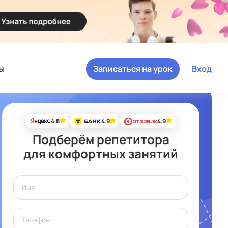
ы
Записаться на урок
Вход
4.8
4.9
4.9
Подберём репетитора
для комфортных занятий