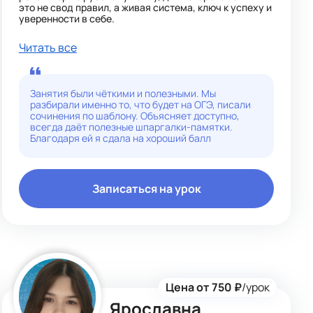
это не свод правил, а живая система, ключ к успеху и
уверенности в себе.
Моя специализация:
Читать все
1-4 классы: Интересная и понятная подача основ
грамматики, помощь в освоении программы,
развитие грамотной речи и письма.
5-8 классы: Устранение пробелов, систематизация
Занятия были чёткими и полезными. Мы
знаний, повышение успеваемости. Учимся с
разбирали именно то, что будет на ОГЭ, писали
ребятами писать сочинения и изложения без страха,
сочинения по шаблону. Объясняет доступно,
готовимся к ВПР.
всегда даёт полезные шпаргалки-памятки.
9 класс: Качественная подготовка к ОГЭ. Особое
Благодаря ей я сдала на хороший балл
внимание уделяю изложению и сочинению,
устраняем с учениками ошибки в тестовой части.
Отрабатываем алгоритмы для уверенности на
экзамене.
Записаться на урок
Владение русским языком — это фундаментальный
капитал, который будет приносить дивиденды в
любой будущей профессии и сфере жизни!
Цена от 750 ₽
/урок
Ярославна