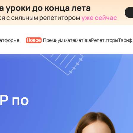
латформе
Новое
Премиум математика
Репетиторы
Тариф
Р по