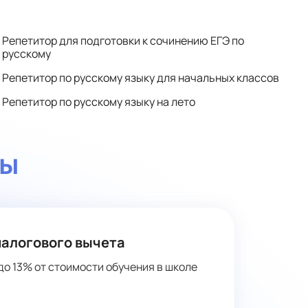
жизни багаж знаний по предмету, набрали
максимальное количество баллов и могли поступить
в профессиональные образовательные учреждения,
о которых мечтали, а родители были удовлетворены
Репетитор для подготовки к сочинению ЕГЭ по
результатами экзамена.
русскому
Репетитор по русскому языку для начальных классов
Репетитор по русскому языку на лето
ты
налогового вычета
до 13% от стоимости обучения в школе