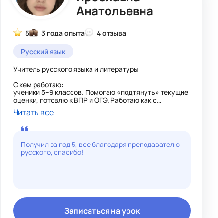
Анатольевна
5
3 года опыта
4 отзыва
Русский язык
Учитель русского языка и литературы
С кем работаю:
ученики 5–9 классов. Помогаю «подтянуть» текущие
оценки, готовлю к ВПР и ОГЭ. Работаю как с
ребятами, которые хотят сдать экзамен на
Читать все
максимум, так и с теми, кому нужно перейти порог
«зачёт/незачёт» и полюбить предмет.
- Даю не только правила, но и алгоритмы их
Получил за год 5, все благодаря преподавателю
применения. Постоянно учусь сама (курсы ИРО,
русского, спасибо!
конкурсы профмастерства) и являюсь действующим
учителем, поэтому использую самые свежие приемы.
- В основе моих занятий — метод опорных сигналов
(опорных конспектов). Вместе с учениками мы
превращаем громоздкие правила в компактные,
наглядные и логичные схемы, таблицы и рисунки.
- Внедряю технологии генеративного ИИ в
образовательный процесс.
Записаться на урок
-Особенности подготовки к ОГЭ (9 класс).