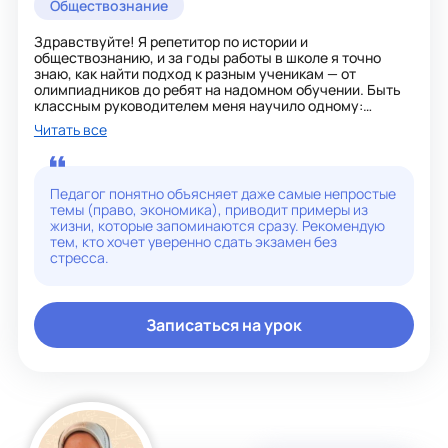
Обществознание
Здравствуйте! Я репетитор по истории и
обществознанию, и за годы работы в школе я точно
знаю, как найти подход к разным ученикам — от
олимпиадников до ребят на надомном обучении. Быть
классным руководителем меня научило одному:
главное, не просто натаскать на ЕГЭ и ОГЭ, а объяснить
Читать все
сложные темы так, чтобы их захотелось понять, и я
успешно готовлю к экзаменам без зубрежки. Мои
ученики и их родители не раз благодарили меня за
результат, а я, в свою очередь, постоянно изучаю
Педагог понятно объясняет даже самые непростые
новые исследования и методики, чтобы делиться
темы (право, экономика), приводит примеры из
только актуальными знаниями. А когда за барабанной
жизни, которые запоминаются сразу. Рекомендую
установкой отрабатываю ритм, вспоминаю, что и в
тем, кто хочет уверенно сдать экзамен без
учебе важен свой темп — подберем его вместе на
стресса.
первом же занятии.
Записаться на урок