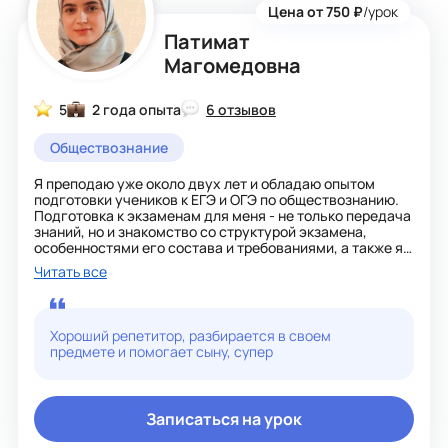
Цена от 750 ₽
/урок
Патимат
Магомедовна
5
2 года опыта
6 отзывов
Обществознание
Я преподаю уже около двух лет и обладаю опытом
подготовки учеников к ЕГЭ и ОГЭ по обществознанию.
Подготовка к экзаменам для меня - не только передача
знаний, но и знакомство со структурой экзамена,
особенностями его состава и требованиями, а также я
делюсь личным опытом сдачи, который помогает
Читать все
лучше понять, как подготовиться и пройти экзамен
успешно.
Образование у меня юридическое: я окончила
Хороший репетитор, разбирается в своем
Юридический факультет и сейчас получаю второе
предмете и помогает сыну, супер
высшее образование. Это позволяет мне глубже
разбираться в правовых аспектах обществознания и
структурировать материал таким образом, чтобы он
был понятен и логичен для учеников.
Записаться на урок
Моя основная задача - не только подготовить к