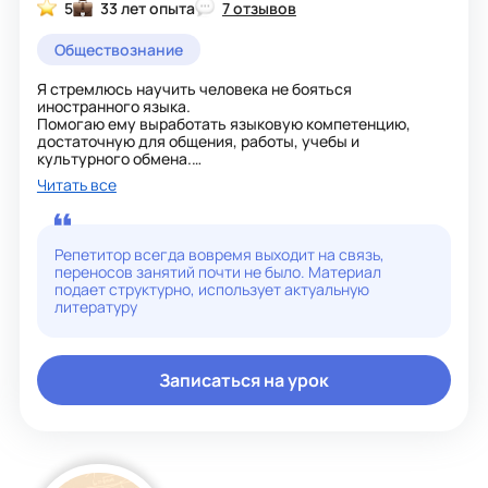
5
33 лет опыта
7 отзывов
Обществознание
Я стремлюсь научить человека не бояться
иностранного языка.
Помогаю ему выработать языковую компетенцию,
достаточную для общения, работы, учебы и
культурного обмена.
Помогаю освоить правильную английскую речь и учу
Читать все
азам английской культуры общения, поведения и
особенностям английского менталитета.
Почему ученик должен выбрать меня?
Потому что я могу сделать процесс обучения
Репетитор всегда вовремя выходит на связь,
интересным. Я могу помочь освоить не только язык, но
переносов занятий почти не было. Материал
и многие аспекты английской и американской
подает структурно, использует актуальную
культуры, помочь с освоением в новой культурной
литературу
среде.
Записаться на урок