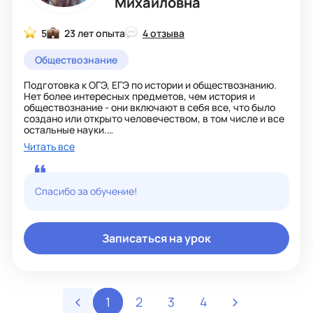
Михайловна
5
23 лет опыта
4 отзыва
Обществознание
Подготовка к ОГЭ, ЕГЭ по истории и обществознанию.
Нет более интересных предметов, чем история и
обществознание - они включают в себя все, что было
создано или открыто человечеством, в том числе и все
остальные науки.
Я помогу вам не потеряться в океане фактов, дам
Читать все
возможность плыть легко и радостно, через тернии - к
звездам!
Учеба может быть в удовольствие, если выбрать в
учителя увлеченного человека!
Спасибо за обучение!
Записаться на урок
1
2
3
4