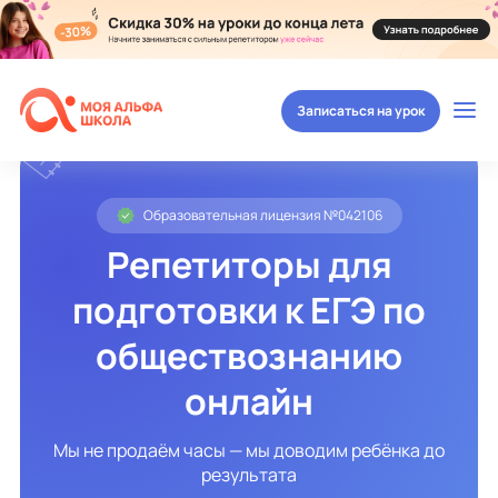
Записаться на урок
Образовательная лицензия №042106
Репетиторы для
подготовки к ЕГЭ по
обществознанию
онлайн
Мы не продаём часы — мы доводим ребёнка до
результата