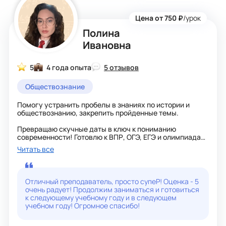
Цена от 750 ₽
/урок
Полина
Ивановна
5
4 года опыта
5 отзывов
Обществознание
Помогу устранить пробелы в знаниях по истории и
обществознанию, закрепить пройденные темы.
Превращаю скучные даты в ключ к пониманию
современности! Готовлю к ВПР, ОГЭ, ЕГЭ и олимпиадам,
помогая не просто получить «пятерку», а искренне
Читать все
полюбить предмет.
Мой подход:
Забудьте о зубрежке: История — это не сухие цифры, а
захватывающая логика событий. Мы научимся
Отличный преподаватель, просто супеР! Оценка - 5
извлекать уроки из прошлого, чтобы лучше понимать
очень радует! Продолжим заниматься и готовиться
сегодняшний мир.
к следующему учебному году и в следующем
Универсальность: Эффективно подтяну успеваемость,
учебном году! Огромное спасибо!
подготовлю к контрольным и научу решать сложнейшие
олимпиадные задачи.
Результативность: Показываю, как исторические