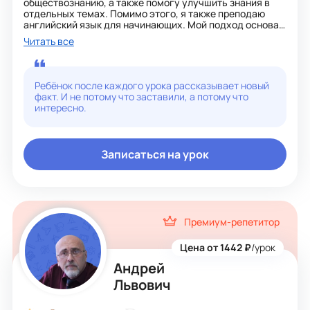
обществознанию, а также помогу улучшить знания в
отдельных темах. Помимо этого, я также преподаю
английский язык для начинающих. Мой подход основан
на интересной игровой форме изложения материала,
Читать все
которая поможет достичь поставленных целей с
комфортом. Я уверенно и с увлечением объясняю
сложные учебные темы, используя аналогии с
реальной жизнью. Для меня важна доброжелательная
Ребёнок после каждого урока рассказывает новый
атмосфера на уроке, поэтому я использую как
факт. И не потому что заставили, а потому что
классические, так и личностно-ориентированные
интересно.
подходы в работе.
Записаться на урок
Премиум-репетитор
Цена от 1442 ₽
/урок
Андрей
Львович