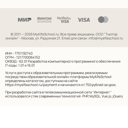
© 2011 — 2026 MyAlfaSchool.ru. Все права защищены.
ООО "Тьютор
онлайн" - Москва, ул. Радужная 21. Email для связи: info@myalfaschool.ru
ИНН - 7751192740
ОГРН - 1217700064152
ОКВЭД - 62.01
Разработка компьютерного программного обеспечения
IT коды: 1.01 и 16.01
Услуги доступа к образовательным программам, реализуемым
посредством образовательной онлайн-платформы MyAlfaSchool
определены каталогом, доступным на сайте
https://myalfaschool.ru/payment
и начинаются от 750 рублей за урок.
При разработке сайта в телекоммуникационной сети "Интернет "
использовался стек современных технологий: PHP, MySQL, Vue.js, jQuery