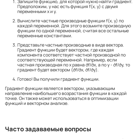
Запишите функцию, для которой нужно найти градиент.
Предположим, у нас есть функция f(x, y) с двумя
переменными x и y.
Вычислите частные производные функции f(x, y) по
каждой переменной. Для этого возьмите производную
функции по одной переменной, считая все остальные
переменные константами.
Представьте частные производные в виде вектора.
Градиент функции будет вектором, где каждая
компонента соответствует частной производной по
соответствующей переменной. Например, если
частная производная по x равна ∂f/∂x, а по y - ∂f/∂y, то
градиент будет вектором (∂f/∂x, ∂f/∂y).
Готово! Вы получили градиент функции.
Градиент функции является вектором, указывающим
направление наибольшего возрастания функции в каждой
точке. Он также может использоваться в оптимизации
функций и векторном анализе.
Часто задаваемые вопросы