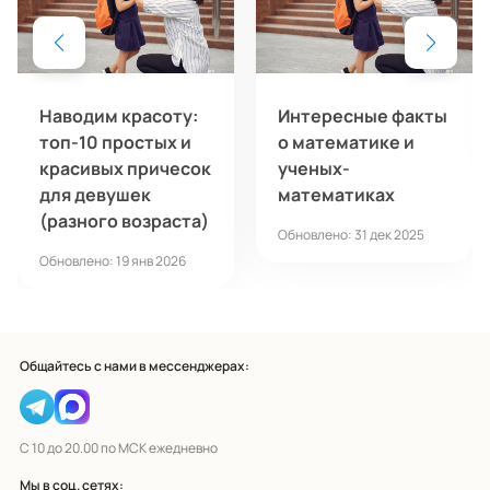
Наводим красоту:
Интересные факты
топ-10 простых и
о математике и
красивых причесок
ученых-
для девушек
математиках
(разного возраста)
Обновлено: 31 дек 2025
Обновлено: 19 янв 2026
Общайтесь с нами в мессенджерах:
С 10 до 20.00 по МСК ежедневно
Мы в соц. сетях: