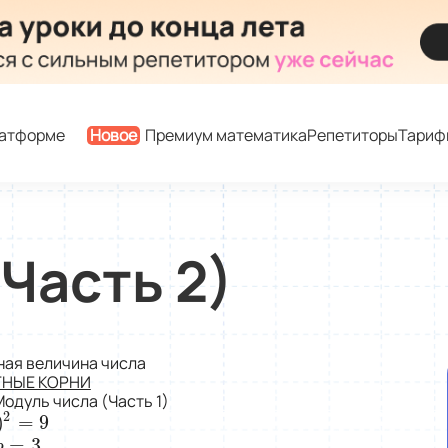
латформе
Новое
Премиум математика
Репетиторы
Тариф
Часть 2)
ая величина числа
ТНЫЕ КОРНИ
Модуль числа (Часть 1)
2
)
=
9
)
2
=
9
=
3
b
=
3
b