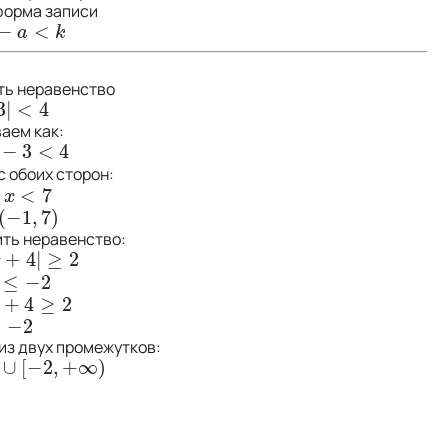
рма записи
−
<
k
a
k
ить неравенство
3
|
<
4
4
аем как:
−
3
<
4
4
с обоих сторон:
<
7
7
x
(
−
1
,
7
)
(
−
1
,
7
)
ить неравенство:
+
4
|
≥
2
+
4
|
≥
2
x
≤
−
2
2
+
4
≥
2
≥
2
≥
−
2
2
 из двух промежутков:
∪
[
−
2
,
+
∞
)
2
,
+
∞
)