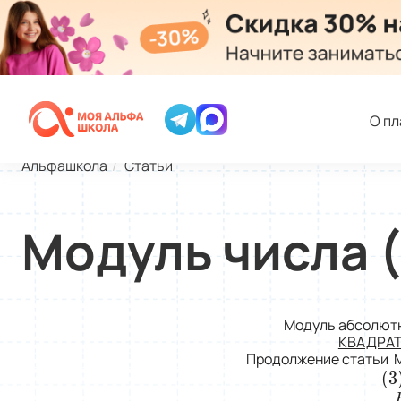
О п
Альфашкола
Статьи
Модуль числа (
Модуль абсолютн
КВАДРА
Продолжение статьи
(
3
(
3