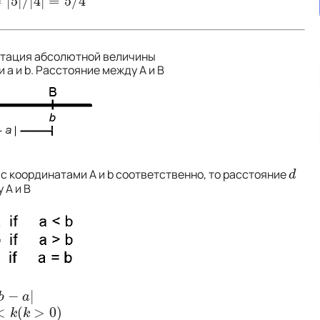
=
|
5
|
/
|
4
|
=
5
/
4
|
=
5
/
4
тация абсолютной величины
и a и b. Расстояние между A и B
с координатами A и b соответственно, то расстояние
d
d
 A и B
−
|
a
|
b
a
<
(
>
0
)
>
0
)
k
k