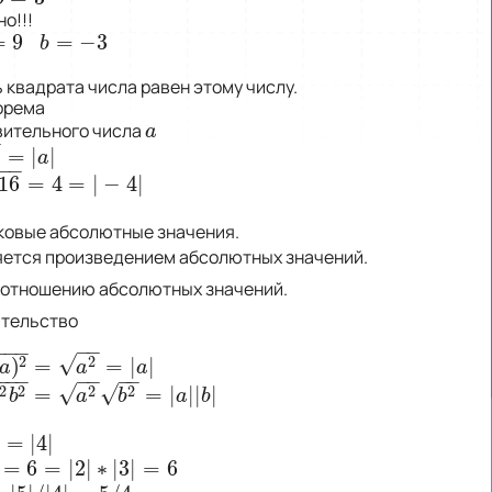
!!!
=
9
=
−
3
b
=
−
3
b
квадрата числа равен этому числу.
рема
вительного числа
a
a
−
=
|
|
a
|
a
−
−
16
=
4
=
|
−
4
|
4
|
ковые абсолютные значения.
ется произведением абсолютных значений.
 отношению абсолютных значений.
тельство
−
−
−
−
−
√
2
2
)
=
=
|
|
a
|
a
a
a
−
−
−
−
−
−
−
−
√
√
2
2
2
2
=
=
|
|
|
|
=
|
a
|
|
b
|
b
a
b
a
b
|
=
|
4
|
4
|
=
6
=
|
2
|
∗
|
3
|
=
6
∗
|
3
|
=
6