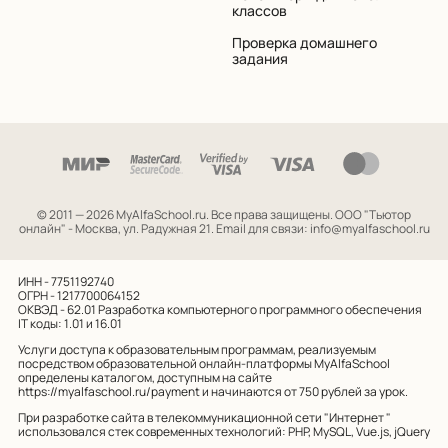
классов
Проверка домашнего
задания
© 2011 — 2026 MyAlfaSchool.ru. Все права защищены.
ООО "Тьютор
онлайн" - Москва, ул. Радужная 21. Email для связи: info@myalfaschool.ru
ИНН - 7751192740
ОГРН - 1217700064152
ОКВЭД - 62.01
Разработка компьютерного программного обеспечения
IT коды: 1.01 и 16.01
Услуги доступа к образовательным программам, реализуемым
посредством образовательной онлайн-платформы MyAlfaSchool
определены каталогом, доступным на сайте
https://myalfaschool.ru/payment
и начинаются от 750 рублей за урок.
При разработке сайта в телекоммуникационной сети "Интернет "
использовался стек современных технологий: PHP, MySQL, Vue.js, jQuery