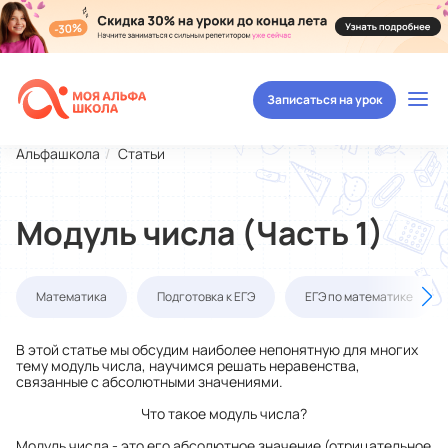
Записаться на урок
Альфашкола
Статьи
Модуль числа (Часть 1)
Математика
Подготовка к ЕГЭ
ЕГЭ по математике
В этой статье мы обсудим наиболее непонятную для многих
тему модуль числа, научимся решать неравенства,
связанные с абсолютными значениями.
Что такое модуль числа?
Мод
уль
числа - это его а
бсолютное значение (отрицательное