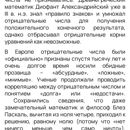
математик Диофант Александрийский уже в 
III в. н.э. знал «правило знаков» и умножал 
отрицательные числа для получения 
положительного конечного результата, 
однако отбрасывал отрицательные корни 
уравнений как невозможные. 
В Европе отрицательные числа были 
«официально» признаны спустя тысячу лет и 
очень долгое время носили обидные 
прозвища – «абсурдные», «ложные», 
«мнимые». Ученые продолжали проводить 
корреляцию между отрицательным числом и 
понятием «долга» или «недостачи». 
 Сохранились сведения, что даже 
замечательный математик и философ Блез 
Паскаль, вычитая из ноля четыре, приходил к 
решению, равному нолю (потому что «нет 
ничего меньше, чем само ничто»). 