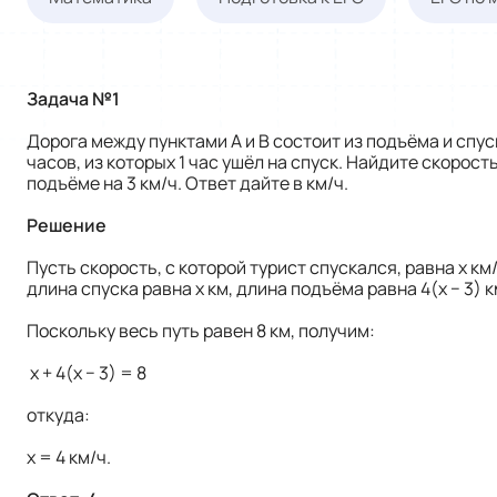
Задача №1
Дорога между пунктами А и В состоит из подъёма и спуска
часов, из которых 1 час ушёл на спуск. Найдите скорост
подъёме на 3 км/ч. Ответ дайте в км/ч.
Решение
Пусть скорость, с которой турист спускался, равна х км/
длина спуска равна х км, длина подъёма равна 4(х − 3) к
Поскольку весь путь равен 8 км, получим:
х + 4(х − 3) = 8
откуда:
х = 4 км/ч.