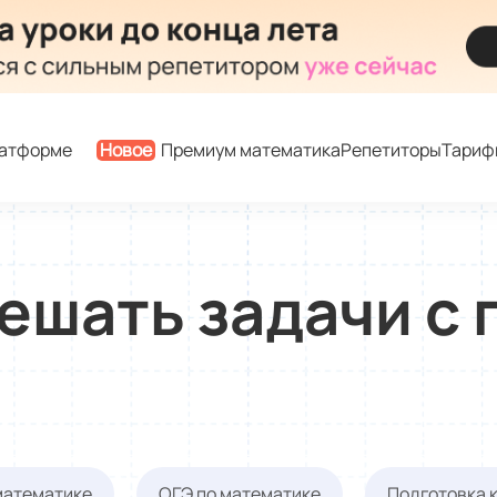
латформе
Новое
Премиум математика
Репетиторы
Тариф
ешать задачи с
математике
ОГЭ по математике
Подготовка 