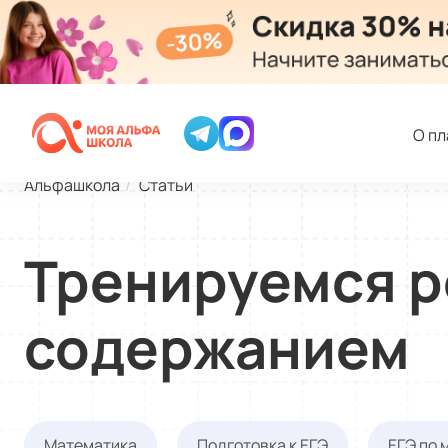
О п
Альфашкола
Статьи
Тренируемся р
содержанием
Математика
Подготовка к ЕГЭ
ЕГЭ по 