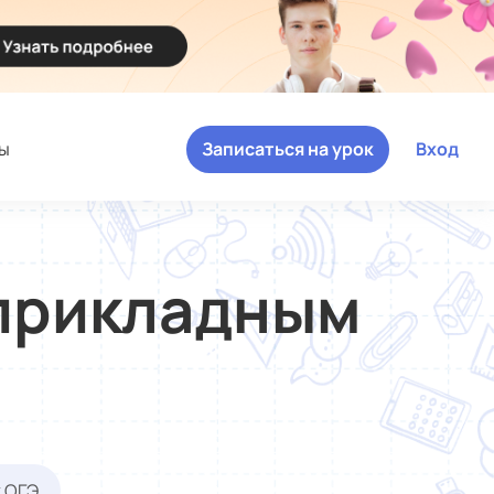
ы
Записаться на урок
Вход
 прикладным
к ОГЭ