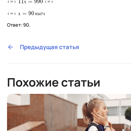
11
=
990
<=>
<=>
11
х
=
990
х
=
90
<=>
км/ч
х
=
90
х
Ответ: 90.
Предыдущая статья
Похожие статьи