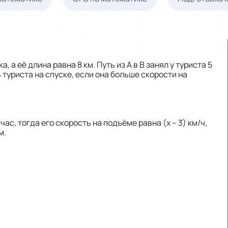
, а её длина равна 8 км. Путь из А в В занял у туриста 5
ь туриста на спуске, если она больше скорости на
час, тогда его скорость на подъёме равна (х – 3) км/ч,
м.