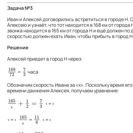
Задача №3
Иван и Алексей договорились встретиться в городе Н. О
Алексею и узнаёт, что тот находится в 168 км от города
звонка находится в 165 км от города Н и ещё должен по
скоростью должен ехать Иван, чтобы прибыть в город 
Решение
Алексей приедет в город Н через:
168
7
168
72
7
3
=
часа
3
72
Обозначим скорость Ивана за «х». Поскольку время ег
времени движения Алексея, получаем уравнение:
165
7
1
+
=
165
х
+
1
2
=
7
3
<=>
2
3
х
165
11
165
х
11
6
<=>
=
<=>
6
х