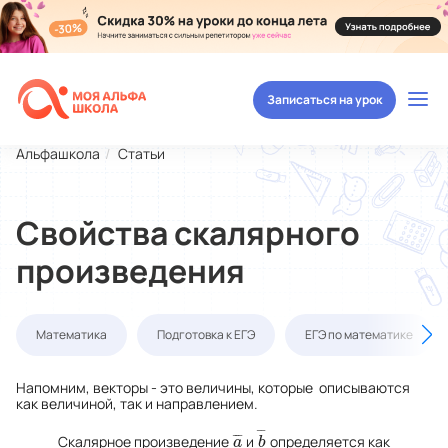
Записаться на урок
Альфашкола
Статьи
Свойства скалярного
произведения
Математика
Подготовка к ЕГЭ
ЕГЭ по математике
Напомним, векторы - это величины, которые описываются
как величиной, так и направлением.
¯
¯
¯
¯
¯
Скалярное произведение
и
определяется как
a
¯
b
¯
a
b