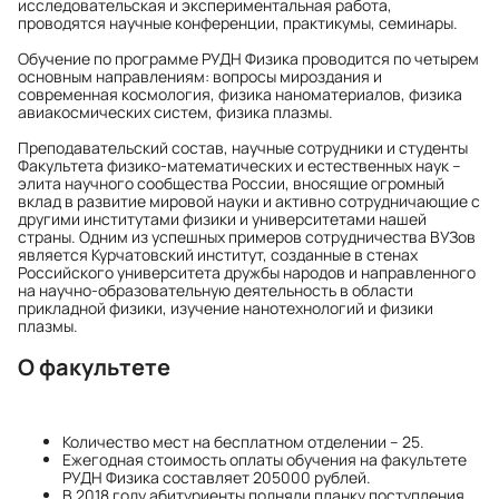
исследовательская и экспериментальная работа,
проводятся научные конференции, практикумы, семинары.
Обучение по программе РУДН Физика проводится по четырем
основным направлениям: вопросы мироздания и
современная космология, физика наноматериалов, физика
авиакосмических систем, физика плазмы.
Преподавательский состав, научные сотрудники и студенты
Факультета физико-математических и естественных наук –
элита научного сообщества России, вносящие огромный
вклад в развитие мировой науки и активно сотрудничающие с
другими институтами физики и университетами нашей
страны. Одним из успешных примеров сотрудничества ВУЗов
является Курчатовский институт, созданные в стенах
Российского университета дружбы народов и направленного
на научно-образовательную деятельность в области
прикладной физики, изучение нанотехнологий и физики
плазмы.
О факультете
Количество мест на бесплатном отделении – 25.
Ежегодная стоимость оплаты обучения на факультете
РУДН Физика составляет 205000 рублей.
В 2018 году абитуриенты подняли планку поступления