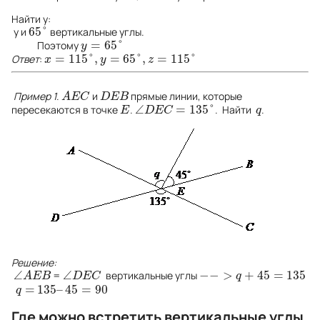
Найти y:
65
°
y и
вертикальные углы.
65
°
=
65
°
Поэтому
y
=
65
°
y
=
115
°
,
=
65
°
,
=
115
°
Ответ
:
x
=
115
°
,
y
=
65
°
,
z
=
115
°
x
y
z
Пример 1
.
и
прямые линии, которые
A
E
C
D
E
B
A
E
C
D
E
B
∠
=
135
°
пересекаются в точке
.
. Найти
.
E
∠
D
E
C
=
135
°
q
E
D
E
C
q
Решение:
∠
∠
−
−
>
+
45
=
135
=
вертикальные углы
∠
A
E
B
∠
D
E
C
−
−
>
q
+
45
=
135
A
E
B
D
E
C
q
=
135
–
45
=
90
q
=
135
–
45
=
90
q
Где можно встретить вертикальные углы