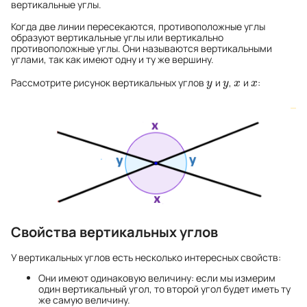
вертикальные углы.
Когда две линии пересекаются, противоположные углы
образуют вертикальные углы или вертикально
противоположные углы. Они называются вертикальными
углами, так как имеют одну и ту же вершину.
Рассмотрите рисунок вертикальных углов
и
,
и
:
y
y
x
x
y
y
x
x
Свойства вертикальных углов
У вертикальных углов есть несколько интересных свойств:
Они имеют одинаковую величину: если мы измерим
один вертикальный угол, то второй угол будет иметь ту
же самую величину.