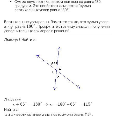
Сумма двух вертикальных углов всегда равна 180
градусам. Это свойство называется "сумма
вертикальных углов равна 180°".
Вертикальные углы равны. Заметьте также, что сумма углов
180
°
и
равна
. Прокрутите страницу вниз для получения
x
y
180
°
x
y
дополнительных примеров и решений.
Пример 1
. Найти
:
x
x
Решение:
+
65
°
=
180
°
⇒
=
180
°
–
65
°
=
115
°
х
+
65
°
=
180
°
⇒
х
=
180
°
–
65
°
=
115
°
х
х
Найти
:
z
z
и
- вертикальные углы, поэтому они равны 115° .
z
x
z
x