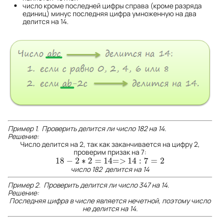
число кроме последней цифры справа (кроме разряда
единиц) минус последняя цифра умноженную на два
делится на 14.
Пример 1. Проверить делится ли число 182 на 14.
Решение:
Число делится на 2, так как заканчивается на цифру 2,
проверим призак на 7:
18
−
2
∗
2
=
14
=
>
14
:
7
=
2
18
−
2
∗
2
=
14
=>
14
:
7
=
2
число 182
делится на 14
Пример 2. Проверить делится ли число 347 на 14.
Решение:
Последняя цифра в числе является нечетной, поэтому число
не делится на 14.