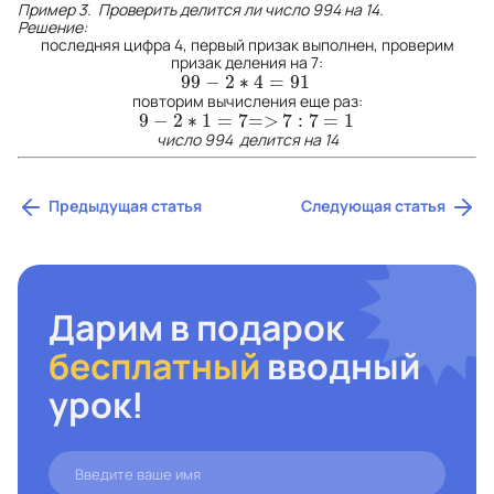
Пример 3. Проверить делится ли число 994 на 14.
Решение:
последняя цифра 4, первый призак выполнен, проверим
призак деления на 7:
99
−
2
∗
4
=
91
99
−
2
∗
4
=
91
повторим вычисления еще раз:
9
−
2
∗
1
=
7
=
>
7
:
7
=
1
9
−
2
∗
1
=
7
=>
7
:
7
=
1
число 994
делится на 14
Предыдущая статья
Следующая статья
Дарим в подарок
бесплатный
вводный
урок!