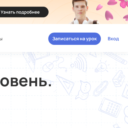
ы
Записаться на урок
Вход
ровень.