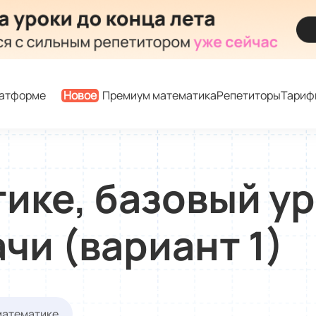
латформе
Новое
Премиум математика
Репетиторы
Тариф
ике, базовый у
чи (вариант 1)
математике