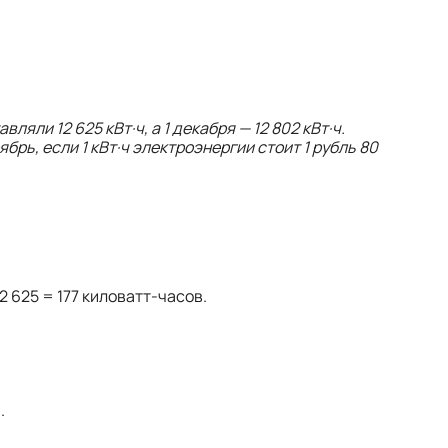
яли 12 625 кВт·ч, а 1 декабря — 12 802 кВт·ч.
брь, если 1 кВт·ч электроэнергии стоит 1 рубль 80
2 625 = 177 киловатт-часов.
.