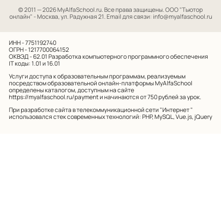
© 2011 — 2026 MyAlfaSchool.ru. Все права защищены.
ООО "Тьютор
онлайн" - Москва, ул. Радужная 21. Email для связи: info@myalfaschool.ru
ИНН - 7751192740
ОГРН - 1217700064152
ОКВЭД - 62.01
Разработка компьютерного программного обеспечения
IT коды: 1.01 и 16.01
Услуги доступа к образовательным программам, реализуемым
посредством образовательной онлайн-платформы MyAlfaSchool
определены каталогом, доступным на сайте
https://myalfaschool.ru/payment
и начинаются от 750 рублей за урок.
При разработке сайта в телекоммуникационной сети "Интернет "
использовался стек современных технологий: PHP, MySQL, Vue.js, jQuery