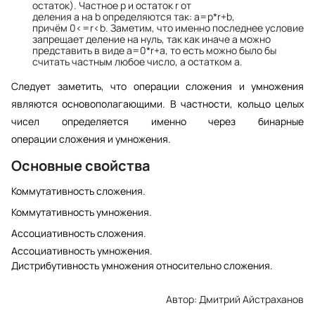
остаток). Частное p и остаток r от
деления a на b определяются так: a=p*r+b,
причём 0<=r<b. Заметим, что именно последнее условие
запрещает деление на нуль, так как иначе a можно
представить в виде a=0*r+a, то есть можно было бы
считать частным любое число, а остатком a.
Следует заметить, что операции сложения и умножения 
являются основополагающими. В частности, 
кольцо
целых 
чисел
 определяется именно через 
бинарные 
операции
 сложения и умножения.
Основные свойства
Коммутативность
 сложения. 
Коммутативность умножения.
Ассоциативность
 сложения.
Ассоциативность умножения.
Дистрибутивность
 умножения относительно сложения.
Автор: Дмитрий Айстраханов