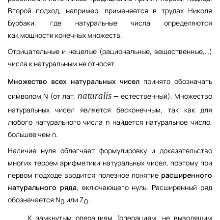
Второй подход, например, применяется в трудах 
Николя 
Бурбаки
, где натуральные числа определяются 
как 
мощности
конечных множеств
.
Отрицательные
 и нецелые (
рациональные
, 
вещественные
,…) 
числа к натуральным не относят. 
Множество всех натуральных чисел
 принято обозначать 
naturalis
символом N (от 
лат.
 — естественный). Множество 
натуральных чисел является бесконечным, так как для 
любого натурального числа n найдётся натуральное число, 
большее чем n.
Наличие нуля облегчает формулировку и доказательство 
многих теорем арифметики натуральных чисел, поэтому при 
первом подходе вводится полезное понятие 
расширенного 
натурального ряда
, включающего нуль. Расширенный ряд 
обозначается N
 или Z
.
0
0
     К 
замкнутым операциям
 (операциям, не выводящим 