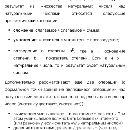
результат из множества натуральных чисел) над 
натуральными числами относятся следующие 
арифметические операции:
сложение:
 слагаемое + слагаемое = сумма;
умножение:
 множитель × множитель = произведение;
b
возведение в степень:
 a
, где a — основание 
степени, b — показатель степени. Если a и b — 
натуральные числа, то и результат будет натуральным 
числом.
Дополнительно рассматривают ещё две операции (с 
формальной точки зрения не являющиеся операциями над 
натуральными числами, так как не определены для всех
 пар 
чисел (иногда существуют, иногда нет)):
вычитание:
уменьшаемое — вычитаемое = разность. При
этом уменьшаемое должно быть больше вычитаемого
(или равно ему, если считать нуль натуральным числом)
деление с остатком:
делимое / делитель = (частное,