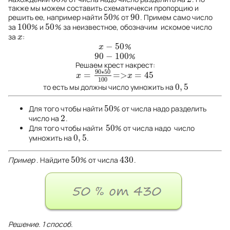
также мы можем составить схематичекси пропорцию и
50
90
решить ее, например найти
% от
.
Примем само число
50
90
100
50
за
% и
% за неизвестное, обозначим искомое число
100
50
за
:
x
x
−
50
%
x
−
50
x
90
−
100
%
90
−
100
Решаем крест накрест:
90
∗
50
=
=
>
=
45
x
=
90
∗
50
100
=>
x
=
45
x
x
100
0
,
5
то есть мы должны число умножить на
0
,
5
50
Для того чтобы найти
% от числа надо разделить
50
2
число на
.
2
50
Для того чтобы найти
% от числа надо число
50
0
,
5
умножить на
.
0
,
5
50
430
Пример
. Найдите
% от числа
.
50
430
Решение. 1 способ.