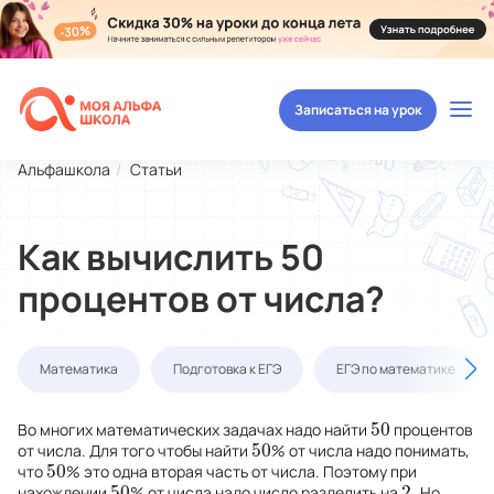
Записаться на урок
Альфашкола
Статьи
Как вычислить 50
процентов от числа?
Математика
Подготовка к ЕГЭ
ЕГЭ по математике
50
Во многих математических задачах надо найти
процентов
50
50
от числа. Для того чтобы найти
% от числа надо понимать,
50
50
что
% это одна вторая часть от числа. Поэтому при
50
50
2
нахождении
% от числа надо число разделить на
. Но
50
2