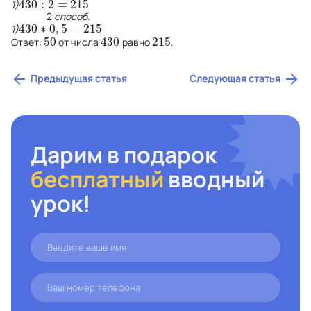
430
:
2
=
215
1)
430
:
2
=
215
2
способ.
430
∗
0
,
5
=
215
1)
430
∗
0
,
5
=
215
50
430
215
Ответ:
от числа
равно
.
50
430
215
Предыдущая статья
Следующая статья
Дарим в подарок
бесплатный
вводный
урок!