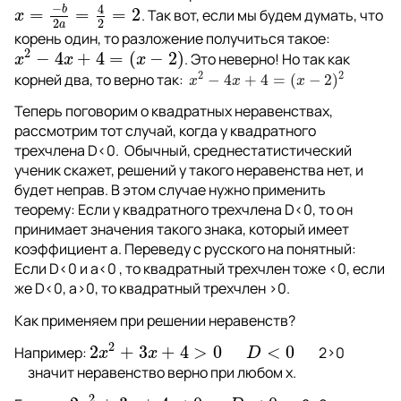
−
4
b
=
=
=
2
. 
Так вот, если мы будем думать, что 
x
=
−
b
2
a
=
4
2
=
2
x
2
2
a
корень один, то разложение получиться такое: 
2
−
4
+
4
=
(
−
2
)
. 
Это неверно! Но так как 
x
2
−
4
x
+
4
=
(
x
−
2
)
x
x
x
2
2
корней два, то верно так: 
−
4
+
4
=
(
−
2
)
x
2
−
4
x
+
4
=
(
x
−
2
)
2
x
x
x
Теперь поговорим о квадратных неравенствах, 
рассмотрим тот случай, когда у квадратного 
трехчлена D<0.  Обычный, среднестатистический 
ученик скажет, решений у такого неравенства нет, и 
будет неправ. В этом случае нужно применить 
теорему: Если у квадратного трехчлена D<0, то он 
принимает значения такого знака, который имеет 
коэффициент a. Переведу с русского на понятный: 
Если D<0 и a<0 , то квадратный трехчлен тоже <0, если 
же D<0, a>0, то квадратный трехчлен >0. 
Как применяем при решении неравенств?
2
2
+
3
+
4
>
0
<
0
Например: 
        2>0
2
x
2
+
3
x
+
4
>
0
D
<
0
x
x
D
     значит неравенство верно при любом 
x
.
2