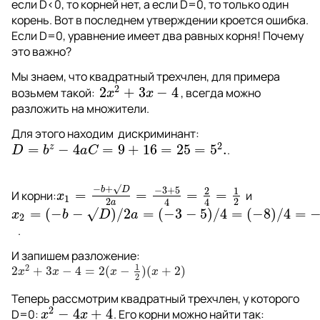
если D<0, то корней нет, а если D=0, то только один 
корень. Вот в последнем утверждении кроется ошибка. 
Если D=0, уравнение имеет два равных корня! Почему 
это важно?
Мы знаем, что квадратный трехчлен, для примера 
2
2
+
3
−
4
возьмем такой:  
 , всегда можно 
2
x
2
+
3
x
−
4
x
x
разложить на множители.
Для этого находим  дискриминант: 
2
=
−
4
=
9
+
16
=
25
=
5
.
z
. 
D
=
b
z
−
4
a
C
=
9
+
16
=
25
=
5
2
.
D
b
a
C
−
+
√
−
3
+
5
2
1
b
D
=
=
=
=
И корни:
  и 
x
1
=
−
b
+
√
D
2
a
=
−
3
+
5
4
=
2
4
=
1
2
x
1
2
2
4
4
a
=
(
−
−
√
)
/
2
=
(
−
3
−
5
)
/
4
=
(
−
8
)
/
4
=
x
2
=
(
−
b
−
√
D
)
/
2
a
=
(
−
3
−
5
)
/
4
=
(
−
8
)
/
4
=
−
2
x
b
D
a
2
   .
И запишем разложение: 
1
2
2
+
3
−
4
=
2
(
−
)
(
+
2
)
2
x
2
+
3
x
−
4
=
2
(
x
−
1
2
)
(
x
+
2
)
x
x
x
x
2
Теперь рассмотрим квадратный трехчлен, у которого 
2
−
4
+
4
D=0: 
. 
Его корни можно найти так:  
x
2
−
4
x
+
4
x
x