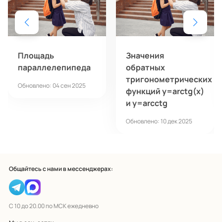
Площадь
Значения
параллелепипеда
обратных
тригонометрических
Обновлено: 04 сен 2025
функций y=arctg(x)
и y=arcctg
Обновлено: 10 дек 2025
Общайтесь с нами в мессенджерах:
С 10 до 20.00 по МСК ежедневно