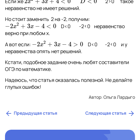
2
+
3
+
4
<
0
<
0
Если же 
         2>0
      такое 
2
x
2
+
3
x
+
4
<
0
D
<
0
x
x
D
неравенство не имеет решений.
Но стоит заменить  2 на -2, получим: 
2
−
2
+
3
−
4
<
0
D<0
-2<0
    неравенство 
−
2
x
2
+
3
x
−
4
<
0
x
x
верно при любом 
x
.                           
2
−
2
+
3
−
4
>
0
А вот если: 
D<0
-2<0
     и у 
−
2
x
2
+
3
x
−
4
>
0
x
x
неравенства опять нет решений.
Кстати, подобное задание очень любят составители 
ОГЭ по математике.
Надеюсь, что статья оказалась полезной. Не делайте 
глупых ошибок!
Автор: Ольга Лардыго
Предыдущая статья
Следующая статья