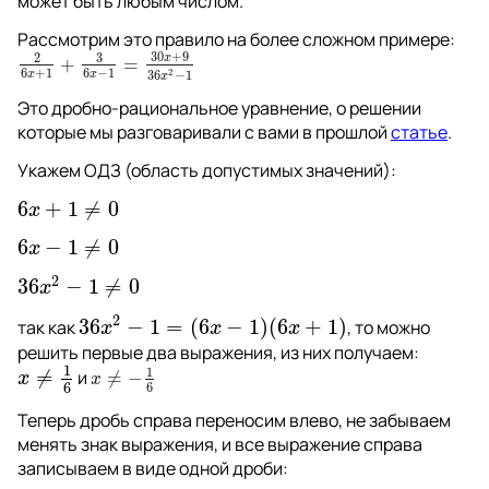
может быть любым числом.
Рассмотрим это правило на более сложном примере: 
30
+
9
3
2
x
+
=
2
6
x
+
1
+
3
6
x
−
1
=
30
x
+
9
36
x
2
−
1
6
+
1
6
−
1
2
36
−
1
x
x
x
Это дробно-рациональное уравнение, о решении 
которые мы разговаривали с вами в прошлой 
статье
. 
Укажем ОДЗ (область допустимых значений): 
6
+
1
≠
0
6
x
+
1
≠
0
x
6
−
1
≠
0
6
x
−
1
≠
0
x
2
36
−
1
≠
0
36
x
2
−
1
≠
0
x
2
36
−
1
=
(
6
−
1
)
(
6
+
1
)
так как 
, то можно 
36
x
2
−
1
=
(
6
x
−
1
)
(
6
x
+
1
)
x
x
x
решить первые два выражения, из них получаем: 
1
1
≠
 и 
x
≠
1
6
≠
−
x
x
≠
−
1
6
x
6
6
Теперь дробь справа переносим влево, не забываем 
менять знак выражения, и все выражение справа 
записываем в виде одной дроби: