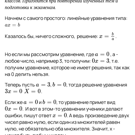
классов. Пригодится при повторении изученных тем и 
подготовки к экзаменам.
Начнем с самого простого: линейные уравнения типа: 
=
a
x
=
b
a
x
b
b
=
Казалось бы, ничего сложного,  решение: 
. 
x
=
b
a
x
a
=
0
Но если мы рассмотрим уравнение, где 
 , а - 
a
=
0
a
0
=
3
любое число, например 3, то получим: 
, т.е. 
0
x
=
3
x
получим уравнение, которое не имеет решения, так как 
на 0 делить нельзя.            
=
3
=
0
Теперь пусть 
, 
, тогда решение уравнения 
a
=
3
b
=
0
a
b
3
=
0
=
0
.                                                        
3
x
=
0
X
=
0
x
X
=
0
=
0
Если же 
 и 
, то уравнение примет вид 
a
=
0
b
=
0
a
b
0
=
0
.  И вот в этом-то уравнении ученики делают 
0
x
=
0
x
=
0
ошибки, пишут ответ 
. А ведь произведение двух 
x
=
0
x
чисел равно нулю, если один из множителей равен 
нулю, не обязательно оба множителя. Значит, x - 