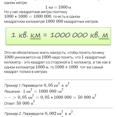
одном метре:
1
=
1000
км
м
1
=
1000
Но у нас квадратные метры поэтому
1000
∗
1000
=
1000
000
, то есть в одном
1000
∗
1000
=
1000
000
1000
000
квадратном километре
квадратных метров.
1000
000
Это не обязательно знать наизусть, чтобы понять почему
1000
1000
1
умножается на
надо понять, что
квадратный
1000
1000
1
1
километр - это квадрат со стороной в
километр, а так как в
1
1000
1000
∗
1000
одном километре
м, то
тот же самый
1000
1000
∗
1000
квадрат только в метрах.
2
2
0
,
05
Пример 1. Переведите
в
.
0
,
05
к
м
2
м
2
к
м
м
2
2
1
=
1000
000
Решение :
1
к
м
2
=
1000
000
с
м
2
к
м
с
м
2
2
−
−
>
0
,
05
=
0
,
05
∗
1000
000
=
50
000
−
−
>
0
,
05
к
м
2
=
0
,
05
∗
1000
000
=
50
000
м
2
к
м
м
2
50
000
Ответ:
.
50
000
м
2
м
2
2
0
,
092
Пример 2. Переведите
в
.
0
,
092
к
м
2
м
2
к
м
м