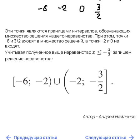
Эти точки являются границами интервалов, обозначающих
множество решения нашего неравенства. При этом, точки
-6 и 3/2 входят в множество решений, а точки -2 и 0 не
входят.
3
≤
−
Учитывая полученное выше неравенство
запишем
x
≤
−
3
2
x
2
решение неравенства:
Автор - Андрей Найденов
Предыдущая статья
Следующая статья