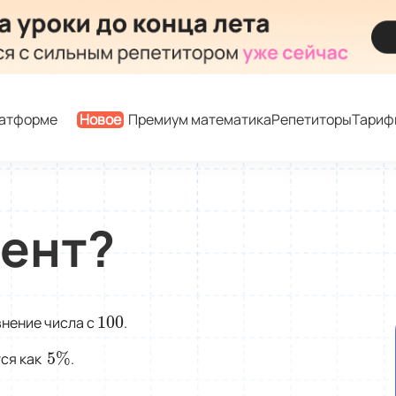
латформе
Новое
Премиум математика
Репетиторы
Тариф
цент?
100
внение числа с
.
100
5
%
тся как
.
5
%