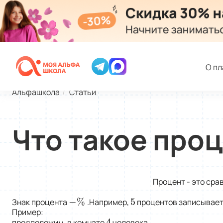
О п
Альфашкола
Статьи
Что такое про
Процент - это сра
−
%
5
Знак процента
.Например,
процентов записывае
−
%
5
Пример:
4
предположим, в комнате
человека.