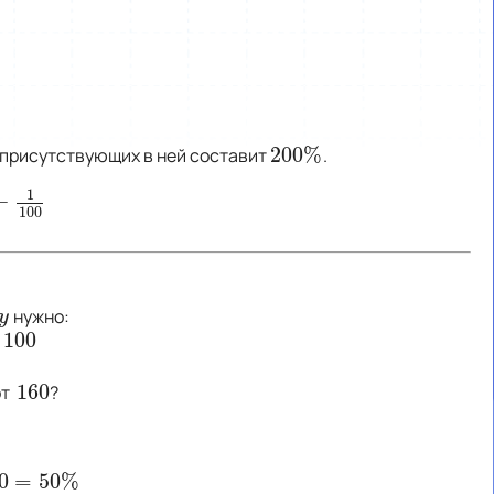
200
%
 присутствующих в ней составит
.
200
%
1
−
1
100
100
нужно:
y
y
100
100
160
от
?
160
0
=
50
%
00
=
50
%