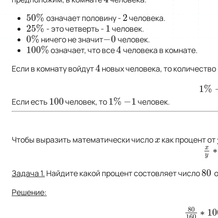
4
50
%
2
означает половину -
человека.
50
%
2
25
%
1
- это четверть -
человек.
25
%
1
0
%
−
0
ничего не значит
человек.
0
%
−
0
100
%
4
означает, что все
человека в комнате.
100
%
4
4
Если в комнату войдут
новых человека, то количество
4
1
%
1
%
−
100
1
%
−
1
Если есть
человек, то
человек.
100
1
%
−
1
Чтобы выразить математически число
как процент от
x
x
x
∗
x
y
∗
y
80
Задача 1.
Найдите какой процент состовляет число
80
Решение:
80
∗
10
80
160
∗
1
160