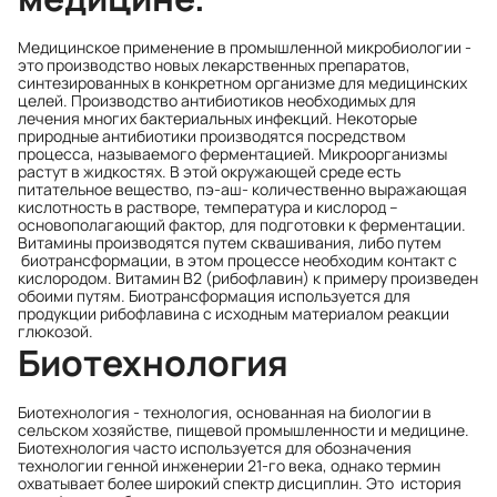
Медицинское применение в промышленной микробиологии -
это производство новых лекарственных препаратов,
синтезированных в конкретном организме для медицинских
целей. Производство антибиотиков необходимых для
лечения многих бактериальных инфекций. Некоторые
природные антибиотики производятся посредством
процесса, называемого ферментацией. Микроорганизмы
растут в жидкостях. В этой окружающей среде есть
питательное вещество, пэ-аш- количественно выражающая
кислотность в растворе, температура и кислород –
основополагающий фактор, для подготовки к ферментации.
Витамины производятся путем сквашивания, либо путем
биотрансформации, в этом процессе необходим контакт с
кислородом. Витамин B2 (рибофлавин) к примеру произведен
обоими путям. Биотрансформация используется для
продукции рибофлавина с исходным материалом реакции
глюкозой.
Биотехнология
Биотехнология - технология, основанная на биологии в
сельском хозяйстве, пищевой промышленности и медицине.
Биотехнология часто используется для обозначения
технологии генной инженерии 21-го века, однако термин
охватывает более широкий спектр дисциплин. Это история