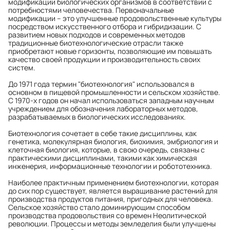
модификации биологических организмов в соответствии с
потребностями человечества. Первоначальные
модификации – это улучшенные продовольственные культуры
посредством искусственного отбора и гибридизации. С
развитием новых подходов и современных методов
традиционные биотехнологические отрасли также
приобретают новые горизонты, позволяющие им повышать
качество своей продукции и производительность своих
систем.
До 1971 года термин "биотехнология" использовался в
основном в пищевой промышленности и сельском хозяйстве.
С 1970-х годов он начал использоваться западным научным
учреждением для обозначения лабораторных методов,
разрабатываемых в биологических исследованиях.
Биотехнология сочетает в себе такие дисциплины, как
генетика, молекулярная биология, биохимия, эмбриология и
клеточная биология, которые, в свою очередь, связаны с
практическими дисциплинами, такими как химическая
инженерия, информационные технологии и робототехника.
Наиболее практичным применением биотехнологии, которая
до сих пор существует, является выращивание растений для
производства продуктов питания, пригодных для человека.
Сельское хозяйство стало доминирующим способом
производства продовольствия со времен Неолитической
революции. Процессы и методы земледелия были улучшены