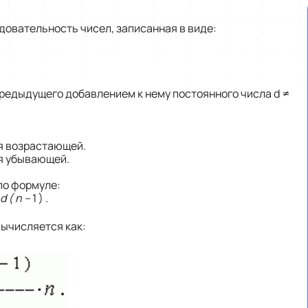
довательность чисел, записанная в виде:
 предыдущего добавлением к нему постоянного числа d ≠
я возрастающей.
я убывающей.
по формуле:
d ( n –
1 )
.
вычисляется как: