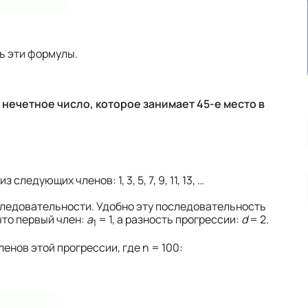
ь эти формулы.
 нечетное число, которое занимает 45-е место в
едующих членов: 1, 3, 5, 7, 9, 11, 13, …
оследовательности. Удобно эту последовательность
что первый член:
a
= 1, а разность прогрессии:
d
= 2.
1
нов этой прогрессии, где n = 100: