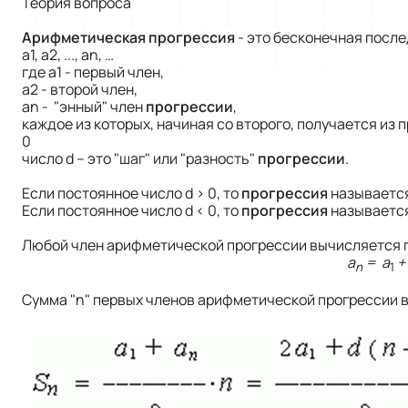
Теория вопроса
Арифметическая прогрессия
- это бесконечная после
a1, a2, ..., an, …
где а1 - первый член,
а2 - второй член,
аn - "энный" член
прогрессии
,
каждое из которых, начиная со второго, получается из
0
число d – это "шаг" или "разность"
прогрессии
.
Если постоянное число d > 0, то
прогрессия
называетс
Если постоянное число d < 0, то
прогрессия
называетс
Любой член арифметической прогрессии вычисляется 
a
= a
+ 
n
1
Сумма "n" первых членов арифметической прогрессии 