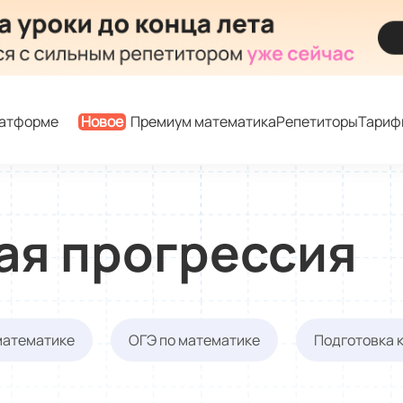
латформе
Новое
Премиум математика
Репетиторы
Тариф
ая прогрессия
математике
ОГЭ по математике
Подготовка 