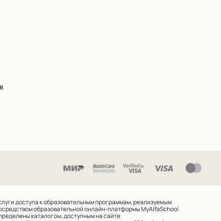
в
слуги доступа к образовательным программам, реализуемым
осредством образовательной онлайн-платформы MyAlfaSchool
пределены каталогом, доступным на сайте