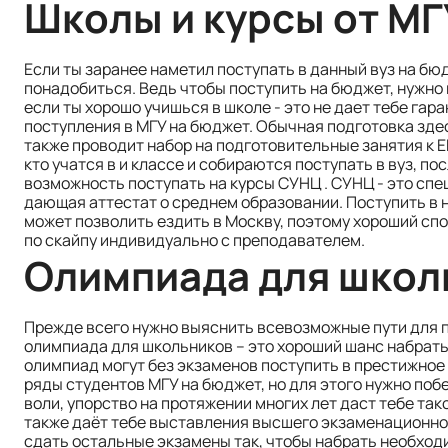
Школы и курсы от МГ
Если ты заранее наметил поступать в данный вуз на бю
понадобиться. Ведь чтобы поступить на бюджет, нужно 
если ты хорошо учишься в школе - это не дает тебе гар
поступления в МГУ на бюджет. Обычная подготовка здесь
также проводит набор на подготовительные занятия к ЕГЭ
кто учатся в и классе и собираются поступать в вуз, п
возможность поступать на курсы СУНЦ . СУНЦ - это сп
дающая аттестат о среднем образовании. Поступить в 
может позволить ездить в Москву, поэтому хороший спо
по скайпу индивидуально с преподавателем.
Олимпиада для школ
Прежде всего нужно выяснить всевозможные пути для 
олимпиада для школьников – это хороший шанс набрат
олимпиад могут без экзаменов поступить в престижное 
ряды студентов МГУ на бюджет, но для этого нужно поб
воли, упорство на протяжении многих лет даст тебе так
также даёт тебе выставления высшего экзаменационног
сдать остальные экзамены так, чтобы набрать необход