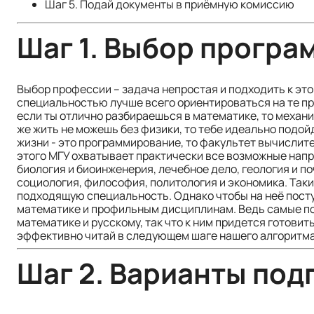
Шаг 5. Подай документы в приёмную комиссию
Шаг 1. Выбор програ
Выбор профессии – задача непростая и подходить к этом
специальностью лучше всего ориентироваться на те пре
если ты отлично разбираешься в математике, то механ
же жить не можешь без физики, то тебе идеально подой
жизни - это программирование, то факультет вычислит
этого МГУ охватывает практически все возможные напр
биология и биоинженерия, лечебное дело, геология и по
социология, философия, политология и экономика. Так
подходящую специальность. Однако чтобы на неё посту
математике и профильным дисциплинам. Ведь самые по
математике и русскому, так что к ним придется готовит
эффективно читай в следующем шаге нашего алгоритма
Шаг 2. Варианты под