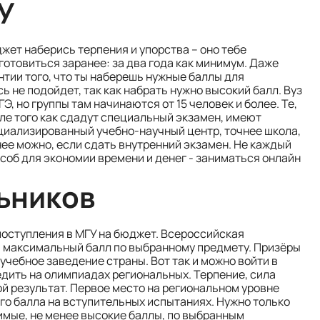
У
джет наберись терпения и упорства – оно тебе
готовиться заранее: за два года как минимум. Даже
антии того, что ты наберешь нужные баллы для
 не подойдет, так как набрать нужно высокий балл. Вуз
, но группы там начинаются от 15 человек и более. Те,
осле того как сдадут специальный экзамен, имеют
ециализированный учебно-научный центр, точнее школа,
нее можно, если сдать внутренний экзамен. Не каждый
соб для экономии времени и денег - заниматься онлайн
ьников
поступления в МГУ на бюджет. Всероссийская
ь максимальный балл по выбранному предмету. Призёры
учебное заведение страны. Вот так и можно войти в
едить на олимпиадах региональных. Терпение, сила
ой результат. Первое место на региональном уровне
о балла на вступительных испытаниях. Нужно только
имые, не менее высокие баллы, по выбранным