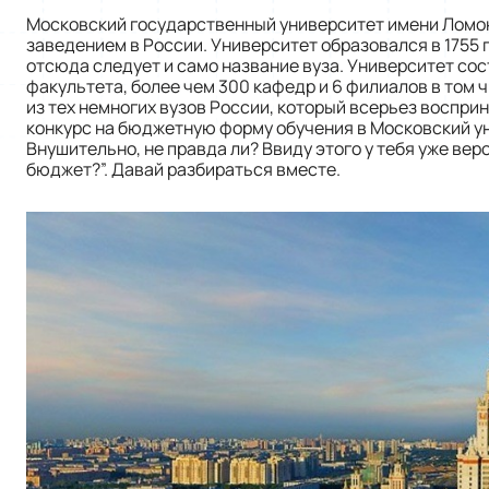
Московский государственный университет имени Ломо
заведением в России. Университет образовался в 1755 г
отсюда следует и само название вуза. Университет сос
факультета, более чем 300 кафедр и 6 филиалов в том 
из тех немногих вузов России, который всерьез восприни
конкурс на бюджетную форму обучения в Московский ун
Внушительно, не правда ли? Ввиду этого у тебя уже веро
бюджет?”. Давай разбираться вместе.