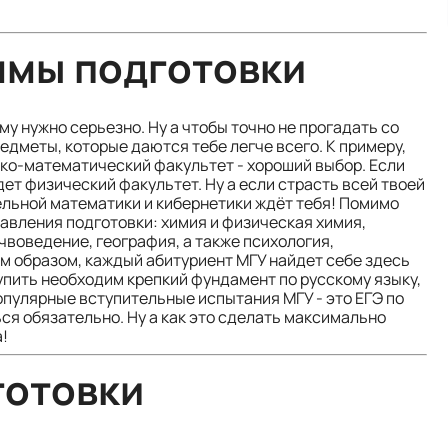
ммы подготовки
у нужно серьезно. Ну а чтобы точно не прогадать со
дметы, которые даются тебе легче всего. К примеру,
ико-математический факультет - хороший выбор. Если
дет физический факультет. Ну а если страсть всей твоей
ельной математики и кибернетики ждёт тебя! Помимо
авления подготовки: химия и физическая химия,
чвоведение, география, а также психология,
им образом, каждый абитуриент МГУ найдет себе здесь
пить необходим крепкий фундамент по русскому языку,
пулярные вступительные испытания МГУ - это ЕГЭ по
ься обязательно. Ну а как это сделать максимально
!
готовки