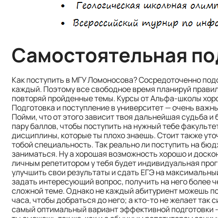
Самостоятельная по
Как поступить в МГУ Ломоносова? Сосредоточенно подо
каждый. Поэтому все свободное время планируй правиль
повторяй пройденные темы. Курсы от Альфа-школы хоро
Подготовка и поступление в университет — очень важны
Пойми, что от этого зависит твоя дальнейшая судьба и б
пару баллов, чтобы поступить на нужный тебе факульт
дисциплины, которые ты плохо знаешь. Стоит также ут
тобой специальность. Так реально ли поступить на бюд
заниматься. Ну а хорошая возможность хорошо и доскон
личным репетитором у тебя будет индивидуальная про
улучшить свои результаты и сдать ЕГЭ на максимальный
задать интересующий вопрос, получить на него более ч
сложной теме. Однако не каждый абитуриент можешь по
часа, чтобы добраться до него; а кто-то не желает так
самый оптимальный вариант эффективной подготовки -