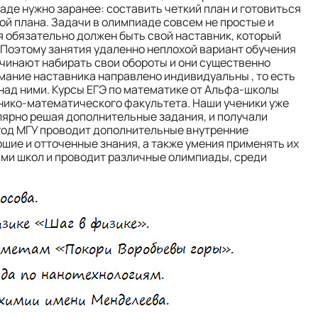
де нужно заранее: составить четкий план и готовиться
ой плана. Задачи в олимпиаде совсем не простые и
бя обязательно должен быть свой наставник, который
. Поэтому занятия удаленно неплохой вариант обучения
ачинают набирать свои обороты и они существенно
имание наставника направлено индивидуальны , то есть
 над ними. Курсы ЕГЭ по математике от Альфа-школы
нико-математического факультета. Наши ученики уже
улярно решая дополнительные задания, и получали
год МГУ проводит дополнительные внутренние
ошие и отточенные знания, а также умения применять их
ами школ и проводит различные олимпиады, среди