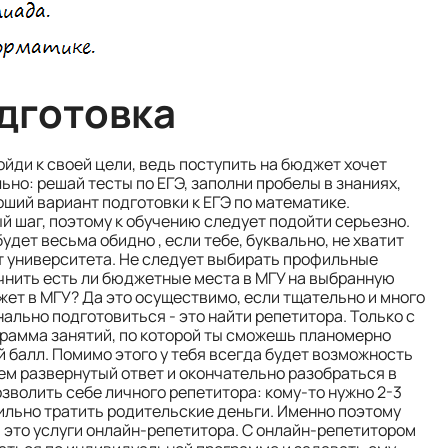
дготовка
йди к своей цели, ведь поступить на бюджет хочет
но: решай тесты по ЕГЭ, заполни пробелы в знаниях,
ший вариант подготовки к ЕГЭ по математике.
й шаг, поэтому к обучению следует подойти серьезно.
удет весьма обидно , если тебе, буквально, не хватит
ет университета. Не следует выбирать профильные
очнить есть ли бюджетные места в МГУ на выбранную
жет в МГУ? Да это осуществимо, если тщательно и много
ально подготовиться - это найти репетитора. Только с
грамма занятий, по которой ты сможешь планомерно
 балл. Помимо этого у тебя всегда будет возможность
ем развернутый ответ и окончательно разобраться в
зволить себе личного репетитора: кому-то нужно 2-3
 сильно тратить родительские деньги. Именно поэтому
 это услуги онлайн-репетитора. С онлайн-репетитором