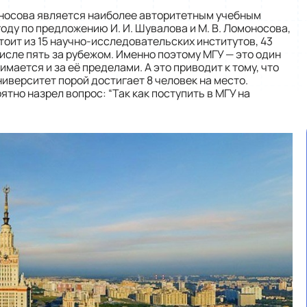
носова является наиболее авторитетным учебным
оду по предложению И. И. Шувалова и М. В. Ломоносова,
тоит из 15 научно-исследовательских институтов, 43
числе пять за рубежом. Именно поэтому МГУ — это один
мается и за её пределами. А это приводит к тому, что
иверситет порой достигает 8 человек на место.
ятно назрел вопрос: “Так как поступить в МГУ на