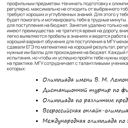
профильным предметам. Начинать подготовку к олимпиа
регулярно, максимально не отходить от выбранного тоб
требуют хороших и углубленных знаний. Для этого у те
будет помогать и мотивировать тебя в трудные минуты
для поступления на бюджет. Занятия удалено только н
имеют преимущества: не тратится время на дорогу, вн
легко выявляются пробелы в знаниях и ведется работа
хороший вариант обучения для поступления в МГУ меха
сдавали ЕГЭ по математике на хороший результат, рег
нужные им баллы для прохождения на бюджет. Каждый 
испытания, но чтобы их успешно пройти тебе нужны хор
на практике. МГУ сотрудничает с талантливыми ученик
которых: