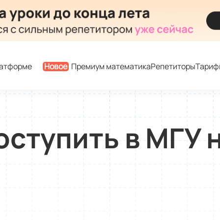
латформе
Новое
Премиум математика
Репетиторы
Тариф
оступить в МГУ 