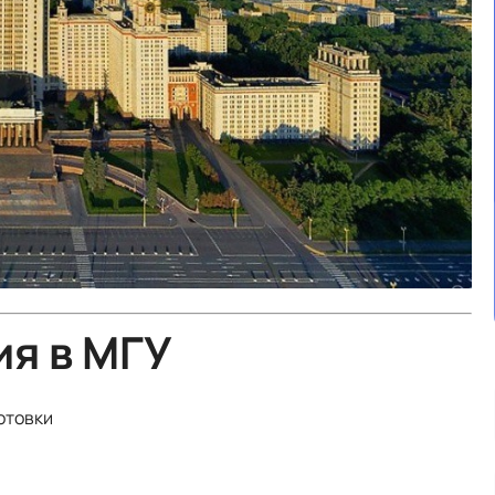
я в МГУ
отовки