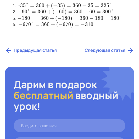
35
°
=
360
+
(
−
35
)
=
360
−
35
=
325
°
-
35
°
=
360
+
(
−
35
)
=
360
−
35
=
325
°
−
60
°
=
360
+
(
−
60
)
=
360
−
60
=
300
°
−
60
°
=
360
+
(
−
60
)
=
360
−
60
=
300
°
−
180
°
=
360
+
(
−
180
)
=
360
−
180
=
180
°
−
180
°
=
360
+
(
−
180
)
=
360
−
180
=
180
°
−
670
°
=
360
+
(
−
670
)
=
−
310
−
670
°
=
360
+
(
−
670
)
=
−
310
Предыдущая статья
Следующая статья
Дарим в подарок
бесплатный
вводный
урок!