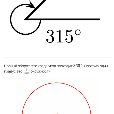
360
°
Полный оборот, это когда угол проходит
. Поэтому один
360
°
1
градус это
окружности:
1
360
360