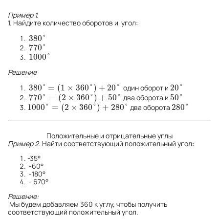
Пример 1.
1. Найдите количество оборотов и угол:
380
°
380
°
770
°
770
°
1000
°
1000
°
Решение
380
°
=
(
1
×
360
°
)
+
20
°
20
°
один оборот и
380
°
=
(
1
×
360
°
)
+
20
°
20
°
770
°
=
(
2
×
360
°
)
+
50
°
50
°
два оборота и
770
°
=
(
2
×
360
°
)
+
50
°
50
°
1000
°
=
(
2
×
360
°
)
+
280
°
280
°
два оборота
1000
°
=
(
2
×
360
°
)
+
280
°
280
°
Положительные и отрицательные углы
Пример 2.
Найти соответствующий положительный угол:
-35°
-60°
-180°
- 670°
Решение:
Мы будем добавляем 360 к углу, чтобы получить
соответствующий положительный угол.