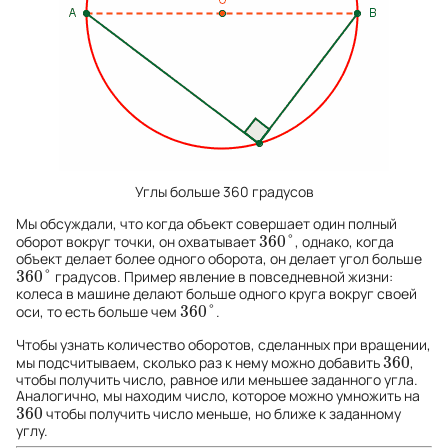
Углы больше 360 градусов
Мы обсуждали, что когда объект совершает один полный
360
°
оборот вокруг точки, он охватывает
, однако, когда
360
°
объект делает более одного оборота, он делает угол больше
360
°
градусов. Пример явление в повседневной жизни:
360
°
колеса в машине делают больше одного круга вокруг своей
360
°
оси, то есть больше чем
.
360
°
Чтобы узнать количество оборотов, сделанных при вращении,
360
мы подсчитываем, сколько раз к нему можно добавить
,
360
чтобы получить число, равное или меньшее заданного угла.
Аналогично, мы находим число, которое можно умножить на
360
чтобы получить число меньше, но ближе к заданному
360
углу.