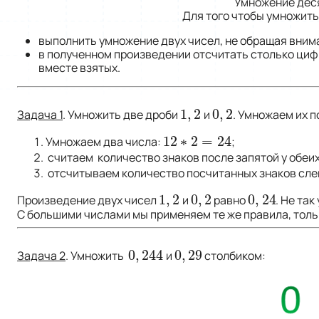
Умножение дес
Для того чтобы умножить
выполнить умножение двух чисел, не обращая вним
в полученном произведении отсчитать столько цифр
вместе взятых.
1
,
2
0
,
2
Задача 1
. Умножить две дроби
и
. Умножаем их п
1
,
2
0
,
2
12
∗
2
=
24
Умножаем два числа:
;
12
∗
2
=
24
cчитаем количество знаков после запятой у обеи
отсчитываем количество посчитанных знаков сле
1
,
2
0
,
2
0
,
24
Произведение двух чисел
и
равно
. Не так
1
,
2
0
,
2
0
,
24
С большими числами мы применяем те же правила, тол
0
,
244
0
,
29
Задача 2
. Умножить
и
столбиком:
0
,
244
0
,
29