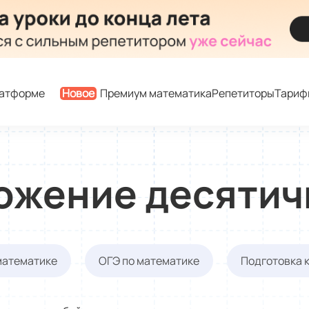
латформе
Новое
Премиум математика
Репетиторы
Тариф
ожение десятич
математике
ОГЭ по математике
Подготовка 