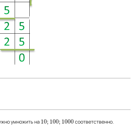
10
;
100
;
1000
 нужно умножить на
соответственно.
10
;
100
;
1000