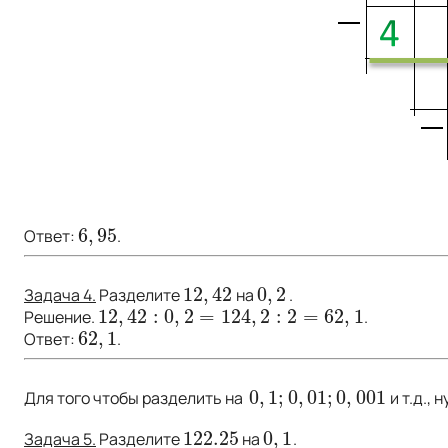
6
,
95
Ответ:
.
6
,
95
12
,
42
0
,
2
Задача 4.
Разделите
на
.
12
,
42
0
,
2
12
,
42
:
0
,
2
=
124
,
2
:
2
=
62
,
1
Решение.
.
12
,
42
:
0
,
2
=
124
,
2
:
2
=
62
,
1
62
,
1
Ответ:
.
62
,
1
0
,
1
;
0
,
01
;
0
,
001
Для того чтобы разделить на
и т.д.,
0
,
1
;
0
,
01
;
0
,
001
122.25
0
,
1
Задача 5.
Разделите
на
.
122.25
0
,
1