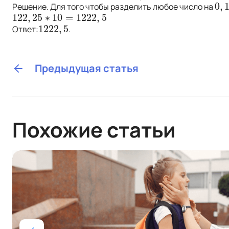
0
,
Решение. Для того чтобы разделить любое число на
0
,
1
122
,
25
∗
10
=
1222
,
5
122
,
25
∗
10
=
1222
,
5
1222
,
5
Ответ:
.
1222
,
5
Предыдущая статья
Похожие статьи