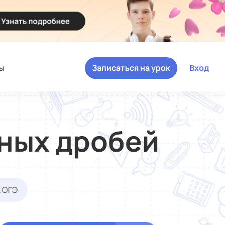
ы
Записаться на урок
Вход
ных дробей
к ОГЭ