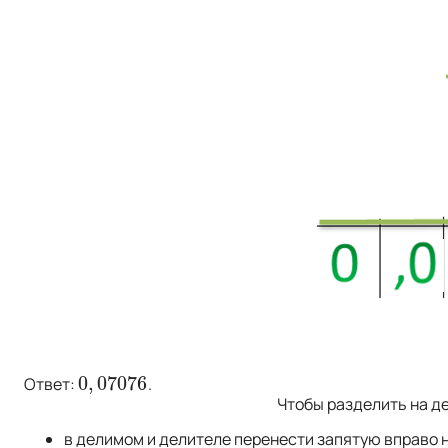
0
,
07076
Ответ:
.
0
,
07076
Чтобы разделить на д
в делимом и делителе перенести запятую вправо н