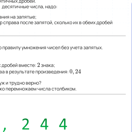
ятичных дробей.
 десятичные числа, надо:
ания на запятые;
 справа после запятой, сколько их в обеих дробей
о правилу умножения чисел без учета запятых.
2
х дробей вместе:
знака;
2
0
,
24
ва в результате произведения:
0
,
24
 уж и трудно верно?
ько перемножаем числа столбиком.