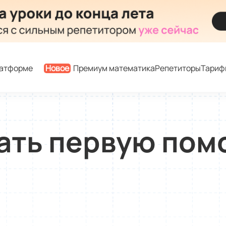
латформе
Новое
Премиум математика
Репетиторы
Тариф
ать первую пом