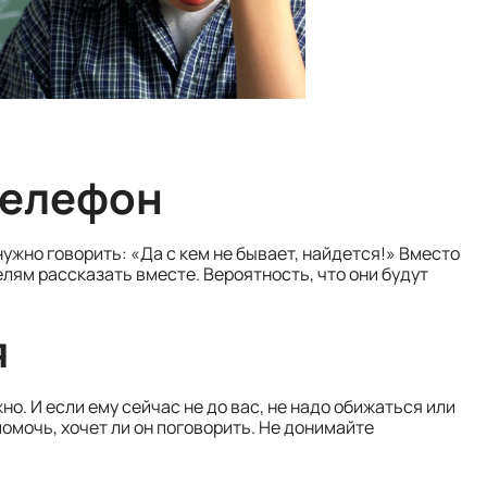
телефон
нужно говорить: «Да с кем не бывает, найдется!» Вместо
елям рассказать вместе. Вероятность, что они будут
я
но. И если ему сейчас не до вас, не надо обижаться или
омочь, хочет ли он поговорить. Не донимайте