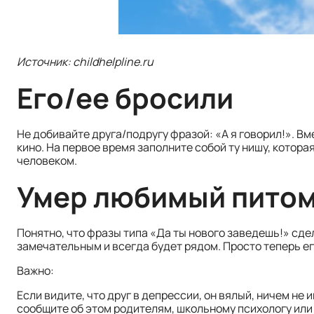
Источник: childhelpline.ru
Его/ее бросили
Не добивайте друга/подругу фразой: «А я говорил!». Вм
кино. На первое время заполните собой ту нишу, котор
человеком.
Умер любимый пито
Понятно, что фразы типа «Да ты нового заведешь!» сде
замечательным и всегда будет рядом. Просто теперь ег
Важно:
Если видите, что друг в депрессии, он вялый, ничем не 
сообщите об этом родителям, школьному психологу или