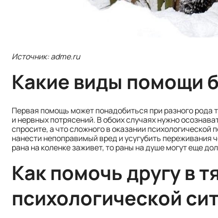
Источник: adme.ru
Какие виды помощи 
Первая помощь может понадобиться при разного рода тр
и нервных потрясений. В обоих случаях нужно осознават
спросите, а что сложного в оказании психологической п
нанести непоправимый вред и усугубить переживания че
рана на коленке заживет, то раны на душе могут еще дол
Как помочь другу в 
психологической си