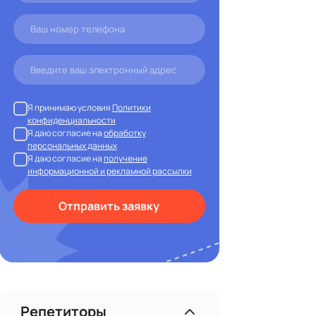
Обморожение
Ушиб
Перелом, вывих или растяжение
Соринка в глазу
Я принимаю условия
Политики
конфиденциальности
Я даю согласие на
обработку
персональных данных
Я даю согласие на
получение
информационной и рекламной рассылки
Отправить заявку
Репетиторы