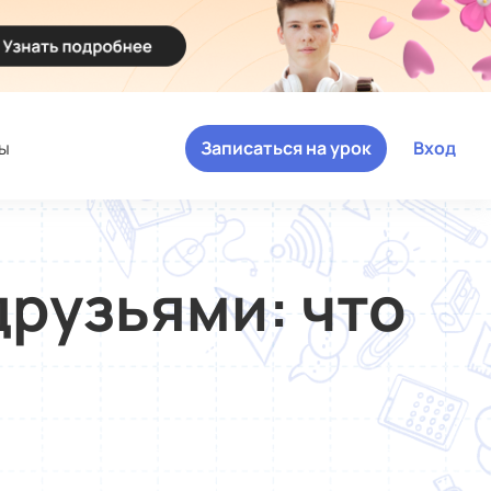
ы
Записаться на урок
Вход
друзьями: что