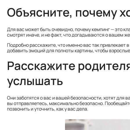
Объясните, почему х
Для вас может быть очевидно, почему кемпинг — это кл
смотрят иначе, и не факт, что догадываются о вашем же
Подробно расскажите, что именно вас так привлекает в
добавить эмоций для полноты картины, чтобы взрослые
Расскажите родителям
услышать
Они заботятся о вас и вашей безопасности, хотят для ва
вы отправляетесь, максимально безопасно. Пообещайте
позвонить и уточнить, как у вас дела.