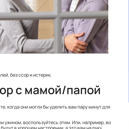
ей, без ссор и истерик.
ор с мамой/папой
е, когда они могли бы уделить вам пару минут для
м ужином, воспользуйтесь этим. Или, например, во
будут в хорошем настроении, а это вам на руку.