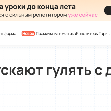
латформе
Новое
Премиум математика
Репетиторы
Тариф
скают гулять с 