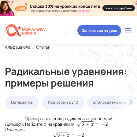
Записаться на урок
Альфашкола
Статьи
Радикальные уравнения:
примеры решения
Математика
Подготовка к ЕГЭ
ЕГЭ по математике
Примеры решения радикальных уравнений
−
−
−
−
−
3
+
=
−
2
√
Пример
1. Найдите
из уравнения:
.
x
3
+
x
=
−
2
x
x
Решение :
−
−
−
−
−
3
+
=
−
2
√
3
+
x
=
−
2
x