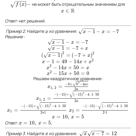
−
−
−
−
(
)
−
√
не может быть отрицательным значением для
f
(
x
)
−
f
x
R
∈
x
∈
R
x
Ответ:
нет решений.
−
−
−
−
−
−
1
−
=
−
7
√
Пример 2
. Найдите
из уравнения:
x
x
−
1
−
x
=
−
7
x
x
x
Решение :
−
−
−
−
−
−
1
−
=
−
7
√
x
−
1
−
x
=
−
7
x
x
−
−
−
−
−
−
1
=
−
7
+
√
x
−
1
=
−
7
+
x
x
x
−
−
−
−
−
2
2
(
−
1
)
=
(
−
7
+
)
√
(
x
−
1
)
2
=
(
−
7
+
x
)
2
x
x
2
−
1
=
49
−
14
+
x
−
1
=
49
−
14
x
+
x
2
x
x
x
2
−
14
+
50
=
x
2
−
14
x
+
50
=
x
x
x
x
2
−
15
+
50
=
0
x
2
−
15
x
+
50
=
0
x
x
Решаем квадратичное уравнение:
2
√
−
±
−
4
b
b
a
c
=
x
1
,
2
=
−
b
±
b
2
−
4
a
c
2
a
x
1
,
2
2
a
√
2
−
(
−
15
)
+
(
−
15
)
−
4
⋅
1
⋅
50
=
x
1
,
2
=
−
(
−
15
)
+
(
−
15
)
2
−
4
⋅
1
⋅
50
2
a
x
1
,
2
2
a
√
√
2
2
−
(
−
15
)
+
(
−
15
)
−
4
⋅
1
⋅
50
−
(
−
15
)
−
(
−
15
)
−
4
⋅
1
⋅
50
=
=
x
1
=
−
(
−
15
)
+
(
−
15
)
2
−
4
⋅
1
⋅
50
2
∗
1
x
2
=
−
(
−
15
)
−
(
−
15
)
2
−
4
⋅
1
⋅
50
2
⋅
1
x
x
1
2
2
∗
1
2
⋅
1
=
10
,
=
5
x
=
10
,
x
=
5
x
x
=
10
,
=
5
Ответ:
;
x
=
10
,
x
=
5
x
x
−
−
−
−
−
−
−
√
−
7
=
12
Пример 3
. Найдите
из уравнения:
√
x
x
x
−
7
=
12
x
x
x