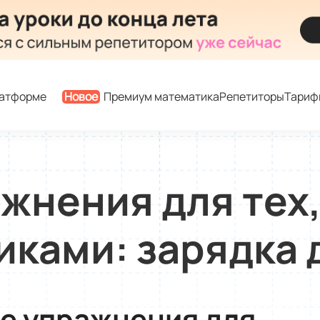
латформе
Новое
Премиум математика
Репетиторы
Тариф
жнения для тех,
иками: зарядка 
е упражнения для