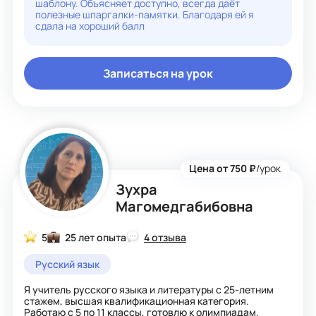
шаблону. Объясняет доступно, всегда даёт
ВПР.
полезные шпаргалки-памятки. Благодаря ей я
9 класс: Качественная подготовка к ОГЭ. Особое
сдала на хороший балл
внимание уделяю изложению и сочинению, устраняем с
учениками ошибки в тестовой части. Отрабатываем
алгоритмы для уверенности на экзамене.
Записаться на урок
Владение русским языком — это фундаментальный
капитал, который будет приносить дивиденды в любой
будущей профессии и сфере жизни!
Цена от 750 ₽
/урок
Зухра
Магомедгабибовна
5
25 лет опыта
4 отзыва
Русский язык
Я учитель русского языка и литературы с 25-летним
стажем, высшая квалификационная категория.
Работаю с 5 по 11 классы, готовлю к олимпиадам.