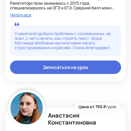
Репетиторством занимаюсь с 2015 года,
специализируюсь на ОГЭ и ЕГЭ. Средний балл моих
учеников — 80+. Нахожу индивидуальный подход к
Читать все
каждому, объясняю просто и доступно.
У меня всегда были проблемы с сочинениями, не
знал, с чего начать, как строить текст. Зухра
Магомедгабибовна научила меня писать
структурированно и красиво. Очень благодарен!
Записаться на урок
Цена от 750 ₽
/урок
Анастасия
Константиновна