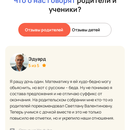
Что о нас говорят
родители и
ученики?
Отзывы родителей
Отзывы детей
Эдуард
5 из 5
Я ращу дочь один. Математику я ей худо-бедно могу
объяснить, но вот с русским – беда. Ну не понимаю я
состава предложения и не отличаю суффикс от
окончания. На родительском собрании мне кто-то из
родителей порекомендовал Светлану Валентиновну.
Теперь учимся с дочкой вместе и это не только
повысило ее отметки, но и укрепило наши отношения.