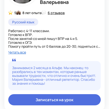
вместе к поставленной цели, сможем достигнуть
Валерьевна
успеха и не потерять запал, мотивацию, вдохновение и
гордиться собой!
5
8 лет опыта
6 отзывов
Русский язык
Работаю с 4-11 классами.
Готовлю к ВПР.
После занятий со мной пишут ВПР на 4 и 5.
Готовлю к ОГЭ.
Помогу пройти путь от 0 баллов до 20-30; подняться с
двойки до тройки и четверки.
Читать все
Готовлю к ЕГЭ. Улучшение до 80+ баллов.
Повышаю успеваемость, восполняю пробелы, помогаю
с проблемами ученикам 4-11 классов.
Помогаю разобраться с домашним заданием.
Занимаемся 2 месяца в Альфе. Мы наконец-то
разобрались в тех моментах, которые раньше
вызывали трудности, что отлично и очень быстро!!!.
Мария Валерьевна– отличный репетитор. Спасибо
за знания и помощь!
Записаться на урок