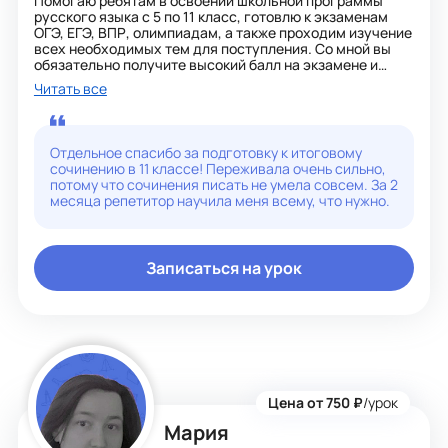
Помогаю ребятам в освоении школьной программы
русского языка с 5 по 11 класс, готовлю к экзаменам
ОГЭ, ЕГЭ, ВПР, олимпиадам, а также проходим изучение
всех необходимых тем для поступления. Со мной вы
обязательно получите высокий балл на экзамене и
поступите в ВУЗ мечты!
Читать все
На занятии мы сможем:
- получить фундаментальные знания
- повысить орфографическую и пунктуационную
грамотность;
Отдельное спасибо за подготовку к итоговому
- выявить пробелы и устранить их;
сочинению в 11 классе! Переживала очень сильно,
- подготовиться к ЕГЭ и ОГЭ и уверенно сдать его с
потому что сочинения писать не умела совсем. За 2
высоким результатом;
месяца репетитор научила меня всему, что нужно.
- научиться писать сочинения и изложения;
- проходить тест-контроли
Имею особый путь взаимодействия с учеником, где мы
Записаться на урок
вместе сможем расширить возможности изучения
русского языка благодаря интересному,
информативному материалу и индивидуальной
программе, которые за два года репетиторской
деятельности мне удалось собрать. Также обучение
проходит по авторской методике.
Мои ученики ежегодно набирали 90+ баллов по
русскому языку, имеют прочные знания предмета.
Цена от 750 ₽
/урок
Я как дисциплинированный и ответственный эксперт
Мария
требую того же и от ученика, ведь только так, шагая