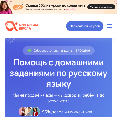
Записаться на урок
Образовательная лицензия №042106
Помощь с домашними
заданиями по русскому
языку
Мы не продаём часы — мы доводим ребёнка до
результата
95%
довольных учеников