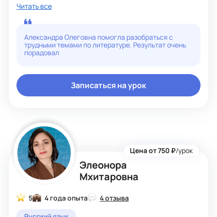
Читать все
Как строю занятия:
· Чёткая структура: повторение → новая тема →
отработка → контроль
Александра Олеговна помогла разобраться с
· Активные и игровые методы (являюсь автором
трудными темами по литературе. Результат очень
публикаций по игровым технологиям)
порадовал
· Индивидуальный маршрут для каждого ученика,
особенно для детей с ОВЗ
· Использую современные цифровые инструменты:
онлайн-доски, интерактивные платформы, видео- и
Записаться на урок
аудиоматериалы
Что будет на уроках:
· Лингвистические игры, квизы и квесты
· Разбор текстов из современной литературы, песен,
блогов
· Визуальные конспекты и ментальные карты
· Мини-спектакли и дебаты (использую свой
Цена от 750 ₽
/урок
театральный опыт)
Элеонора
Мои сильные стороны:
Мхитаровна
· Любовь к детям и умение находить общий язык с
каждым
5
4 года опыта
4 отзыва
· Ответственность и системность в подготовке к
экзаменам
Русский язык