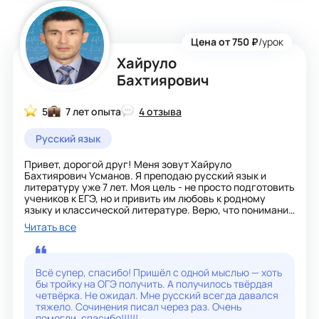
Цена от 750 ₽
/урок
Хайруло
Бахтиярович
5
7 лет опыта
4 отзыва
Русский язык
Привет, дорогой друг! Меня зовут Хайруло
Бахтиярович Усманов. Я преподаю русский язык и
литературу уже 7 лет. Моя цель - не просто подготовить
учеников к ЕГЭ, но и привить им любовь к родному
языку и классической литературе. Верю, что понимание
предмета рождается через живой диалог и
Читать все
осмысленное чтение. Результаты говорят сами за себя:
средний балл моих подопечных на ЕГЭ стабильно
держится на уровне 75–80 баллов. На уроках мы вместе
разбираем теорию, отрабатываем задания формата
Всё супер, спасибо! Пришёл с одной мыслью — хоть
экзамена и учимся выражать свои мысли чётко и
бы тройку на ОГЭ получить. А получилось твёрдая
грамотно. Ну а если ты готовишься к ОГЭ, я,
четвёрка. Не ожидал. Мне русский всегда давался
разумеется, помогу тебе сдать его на пять!!!
тяжело. Сочинения писал через раз. Очень
помогли, спасибо!!!!!!