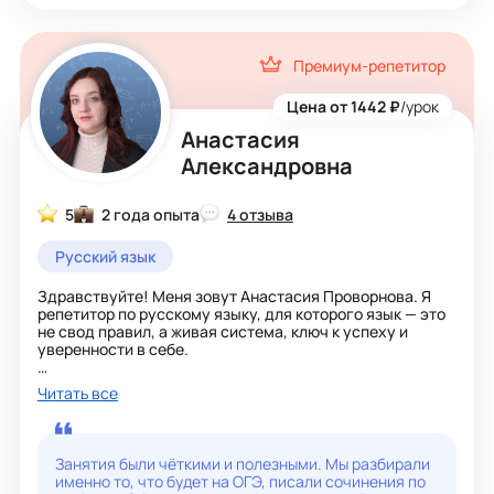
Премиум-репетитор
Цена от 1442 ₽
/урок
Анастасия
Александровна
5
2 года опыта
4 отзыва
Русский язык
Здравствуйте! Меня зовут Анастасия Проворнова. Я
репетитор по русскому языку, для которого язык — это
не свод правил, а живая система, ключ к успеху и
уверенности в себе.
Моя специализация:
Читать все
1-4 классы: Интересная и понятная подача основ
грамматики, помощь в освоении программы, развитие
грамотной речи и письма.
5-8 классы: Устранение пробелов, систематизация
Занятия были чёткими и полезными. Мы разбирали
знаний, повышение успеваемости. Учимся с ребятами
именно то, что будет на ОГЭ, писали сочинения по
писать сочинения и изложения без страха, готовимся к