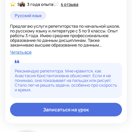
5
3 года опыта
4 отзыва
Русский язык
Предлагаю услуги репетиторства по начальной школе,
по русскому языку и литературе с 5 по 9 классы. Опыт
работы 3 года. Имею среднее профессиональное
образование по данным дисциплинам. Также
заканчиваю высшее образование по данным
дисциплинам.
Читать все
Подход к обучению:
- индивидуальная программа для каждого ученика
- понятные объяснения
- развивающие задания
Рекомендую репетитора. Мне нравится, как
- регулярный контроль прогресса
Анастасия Константиновна объясняет. Если я не
Результат:
понимаю, она показывает на пальцах или рисует.
- улучшение оценок
Стало легче решать задачи, особенно про скорость
- повышение уверенности
и время.
- системное понимание предмета
Записаться на урок