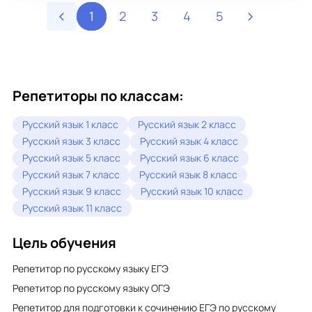
· Лингвистические игры, квизы и квесты
· Разбор текстов из современной литературы, песен,
1
2
3
4
5
блогов
· Визуальные конспекты и ментальные карты
· Мини-спектакли и дебаты (использую свой
театральный опыт)
Мои сильные стороны:
Репетиторы по классам:
· Любовь к детям и умение находить общий язык с
каждым
· Ответственность и системность в подготовке к
Русский язык 1 класс
Русский язык 2 класс
экзаменам
Русский язык 3 класс
Русский язык 4 класс
· Творческий подход: художественное образование,
театр, хореография, вокал — помогают делать уроки
Русский язык 5 класс
Русский язык 6 класс
живыми и запоминающимися
Русский язык 7 класс
Русский язык 8 класс
· Владею английским (B1), изучаю корейский, уверенно
работаю на всех цифровых платформах для онлайн-
Русский язык 9 класс
Русский язык 10 класс
обучения
Русский язык 11 класс
Результаты учеников:
Цель обучения
· Успешная сдача ОГЭ и ЕГЭ (подтверждено школьной
статистикой)
· Победители и призёры муниципального этапа ВсОШ
Репетитор по русскому языку ЕГЭ
· Слабоуспевающие учащиеся повышают средний балл
Репетитор по русскому языку ОГЭ
на 1–2 пункта за год
· 100% успеваемость в классах по итогам четвертей
Репетитор для подготовки к сочинению ЕГЭ по русскому