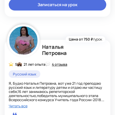
профессиональной переподготовке: учитель
Записаться на урок
начальных классов и учитель математики.
Большой опыт работы с детьми. Знание программ
классической русской школы.
Провожу уроки математики и русского языка для детей,
живущих за границей (поддержка в обучении по
программе классической русской школы или работа по
англоязычным учебникам). Опыт работы
индивидуальным репетитором - с 2022 года.
Цена от 750 ₽
/урок
Наталья
Петровна
5
21 лет опыта
4 отзыва
Русский язык
Я, Будко Наталья Петровна, вот уже 21 год преподаю
русский язык и литературу детям и отдаю им частицу
себя,16 лет занимаюсь репетиторской
деятельностью,победитель муниципального этапа
Всероссийского конкурса Учитель года России-2018.
Работаю по собственной системе подготовки к ОГЭ и
Читать все
ЕГЭ, опубликованной в педагогических журналах. В
настоящее время на достаточно высоком уровне у