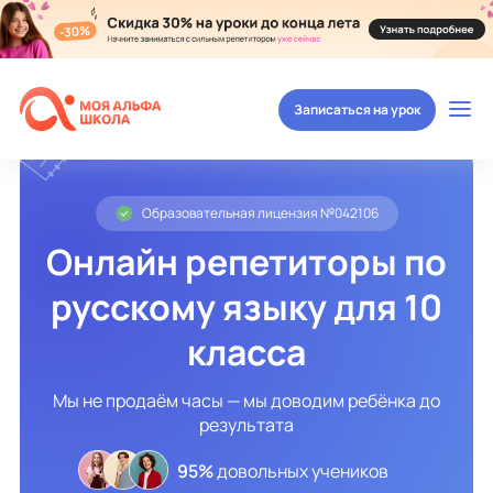
Записаться на урок
Образовательная лицензия №042106
Онлайн репетиторы по
русскому языку для 10
класса
Мы не продаём часы — мы доводим ребёнка до
результата
95%
довольных учеников