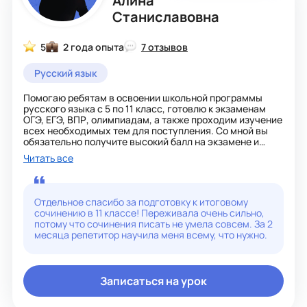
Алина
Станиславовна
5
2 года опыта
7 отзывов
Русский язык
Помогаю ребятам в освоении школьной программы
русского языка с 5 по 11 класс, готовлю к экзаменам
ОГЭ, ЕГЭ, ВПР, олимпиадам, а также проходим изучение
всех необходимых тем для поступления. Со мной вы
обязательно получите высокий балл на экзамене и
поступите в ВУЗ мечты!
Читать все
На занятии мы сможем:
- получить фундаментальные знания
- повысить орфографическую и пунктуационную
грамотность;
Отдельное спасибо за подготовку к итоговому
- выявить пробелы и устранить их;
сочинению в 11 классе! Переживала очень сильно,
- подготовиться к ЕГЭ и ОГЭ и уверенно сдать его с
потому что сочинения писать не умела совсем. За 2
высоким результатом;
месяца репетитор научила меня всему, что нужно.
- научиться писать сочинения и изложения;
- проходить тест-контроли
Имею особый путь взаимодействия с учеником, где мы
Записаться на урок
вместе сможем расширить возможности изучения
русского языка благодаря интересному,
информативному материалу и индивидуальной