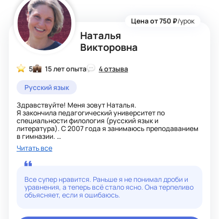
Цена от 750 ₽
/урок
Наталья
Викторовна
5
15 лет опыта
4 отзыва
Русский язык
Здравствуйте! Меня зовут Наталья.
Я закончила педагогический университет по
специальности филология (русский язык и
литература). С 2007 года я занимаюсь преподаванием
в гимназии.
За плечами подготовка детей к школе (навыки чтения и
Читать все
грамоты, развитие логики), обучение русскому языку
детей-билингвов, 2 успешных выпуска начальной
школы (математический класс, работа по программе
Петерсон, Гейдман).
Все супер нравится. Раньше я не понимал дроби и
В силу личного интереса после курса
уравнения, а теперь всё стало ясно. Она терпеливо
профессиональной переподготовки я продолжила
объясняет, если я ошибаюсь.
работу в средних классах гимназии (5 - 7 класс) по
предметам математика, алгебра.
Во время работы в школе прошла курсы по