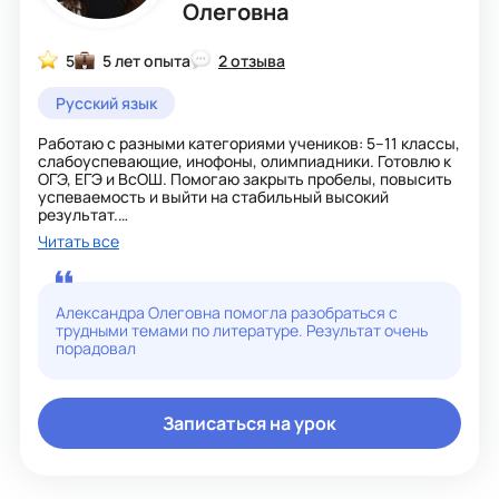
Олеговна
5
5 лет опыта
2 отзыва
Русский язык
Работаю с разными категориями учеников: 5–11 классы,
слабоуспевающие, инофоны, олимпиадники. Готовлю к
ОГЭ, ЕГЭ и ВсОШ. Помогаю закрыть пробелы, повысить
успеваемость и выйти на стабильный высокий
результат.
Читать все
Как строю занятия:
· Чёткая структура: повторение → новая тема →
отработка → контроль
Александра Олеговна помогла разобраться с
· Активные и игровые методы (являюсь автором
трудными темами по литературе. Результат очень
публикаций по игровым технологиям)
порадовал
· Индивидуальный маршрут для каждого ученика,
особенно для детей с ОВЗ
· Использую современные цифровые инструменты:
онлайн-доски, интерактивные платформы, видео- и
Записаться на урок
аудиоматериалы
Что будет на уроках: