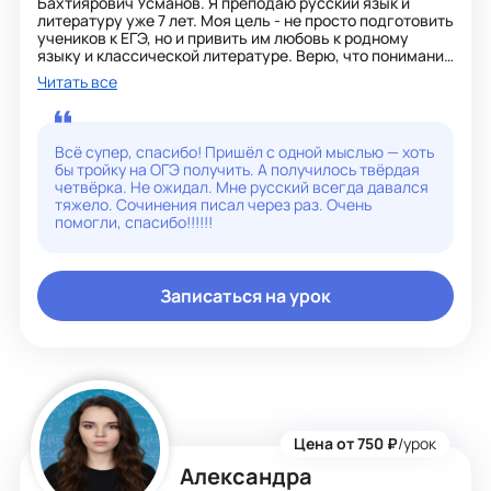
Бахтиярович Усманов. Я преподаю русский язык и
знаний по предмету, набрали максимальное количество
литературу уже 7 лет. Моя цель - не просто подготовить
баллов и могли поступить в профессиональные
учеников к ЕГЭ, но и привить им любовь к родному
образовательные учреждения, о которых мечтали, а
языку и классической литературе. Верю, что понимание
родители были удовлетворены результатами экзамена.
предмета рождается через живой диалог и
Читать все
осмысленное чтение. Результаты говорят сами за себя:
средний балл моих подопечных на ЕГЭ стабильно
держится на уровне 75–80 баллов. На уроках мы вместе
разбираем теорию, отрабатываем задания формата
Всё супер, спасибо! Пришёл с одной мыслью — хоть
экзамена и учимся выражать свои мысли чётко и
бы тройку на ОГЭ получить. А получилось твёрдая
грамотно. Ну а если ты готовишься к ОГЭ, я,
четвёрка. Не ожидал. Мне русский всегда давался
разумеется, помогу тебе сдать его на пять!!!
тяжело. Сочинения писал через раз. Очень
помогли, спасибо!!!!!!
Записаться на урок
Цена от 750 ₽
/урок
Александра