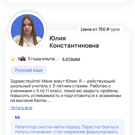
программе, которые за два года репетиторской
деятельности мне удалось собрать. Также обучение
проходит по авторской методике.
Мои ученики ежегодно набирали 90+ баллов по
русскому языку, имеют прочные знания предмета.
Цена от 750 ₽
/урок
Я как дисциплинированный и ответственный эксперт
Юлия
требую того же и от ученика, ведь только так, шагая
вместе к поставленной цели, сможем достигнуть
Константиновна
успеха и не потерять запал, мотивацию, вдохновение и
гордиться собой!
5
3 года опыта
4 отзыва
Русский язык
Здравствуйте! Меня зовут Юлия. Я — действующий
школьный учитель с 3-летним стажем. Работаю с
учениками с 5 по 11 класс: помогаю закрыть пробелы,
повысить успеваемость и подготовиться к экзаменам
на высокие баллы.
Читать все
О моей работе:
Преподавание в школе позволяет мне каждый день
видеть реальные проблемы учеников, знать тонкости
школьной программы и требования ФИПИ к ОГЭ и ЕГЭ.
Репетитор смогла найти подход. Перестал бояться
писать сочинения, стал увереннее формулировать
Для учеников 5–9 классов: