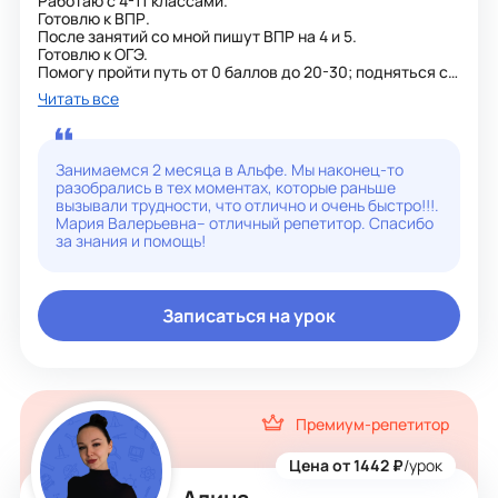
Работаю с 4-11 классами.
Готовлю к ВПР.
После занятий со мной пишут ВПР на 4 и 5.
Готовлю к ОГЭ.
Помогу пройти путь от 0 баллов до 20-30; подняться с
двойки до тройки и четверки.
Читать все
Готовлю к ЕГЭ. Улучшение до 80+ баллов.
Повышаю успеваемость, восполняю пробелы, помогаю
с проблемами ученикам 4-11 классов.
Помогаю разобраться с домашним заданием.
Занимаемся 2 месяца в Альфе. Мы наконец-то
разобрались в тех моментах, которые раньше
вызывали трудности, что отлично и очень быстро!!!.
Мария Валерьевна– отличный репетитор. Спасибо
за знания и помощь!
Записаться на урок
Премиум-репетитор
Цена от 1442 ₽
/урок