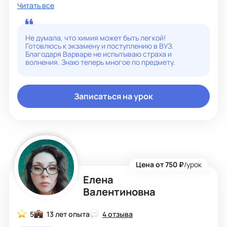
применении знаний.
Читать все
Отлично понимаю, с какими трудностями может
столкнуться ребенок,а при подготовке к экзаменам
использую свежие варианты задач и тестов —
благодаря этому ученики чётко представляют, чего
Не думала, что химия может быть легкой!
ожидать на ОГЭ или ЕГЭ. И самое важное — создаю на
Готовлюсь к экзамену и поступлению в ВУЗ.
занятиях безопасную среду, где можно и даже нужно
Благодаря Варваре не испытываю страха и
ошибаться. Лучше разобраться в пробелах сейчас, чем
волнения. Знаю теперь многое по предмету.
столкнуться с ними на экзамене!)
Записаться на урок
Цена от 750 ₽
/урок
Елена
Валентиновна
5
13 лет опыта
4 отзыва