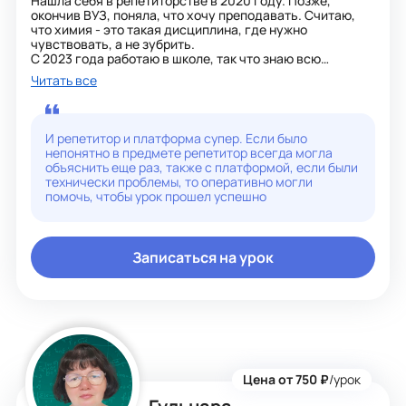
Нашла себя в репетиторстве в 2020 году. Позже,
окончив ВУЗ, поняла, что хочу преподавать. Считаю,
что химия - это такая дисциплина, где нужно
чувствовать, а не зубрить.
С 2023 года работаю в школе, так что знаю всю
внутрянку ОГЭ и ЕГЭ, смогу подготовить к любой
Читать все
контрольной и зачёту.
Благодаря опыту работы в школе считаю, что могу
найти профессиональный подход к любому ученику и
объяснить материал на доступном языке.
И репетитор и платформа супер. Если было
Мои ученики участвуют в конкурсах
непонятно в предмете репетитор всегда могла
профессионального мастерства среди юниоров и
объяснить еще раз, также с платформой, если были
занимают призовые места в олимпиадах.
технически проблемы, то оперативно могли
помочь, чтобы урок прошел успешно
Записаться на урок
Цена от 750 ₽
/урок