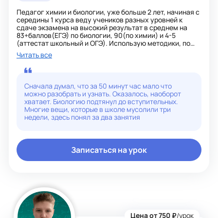
Педагог химии и биологии, уже больше 2 лет, начиная с
середины 1 курса веду учеников разных уровней к
сдаче экзамена на высокий результат в среднем на
83+баллов(ЕГЭ) по биологии, 90(по химии) и 4-5
(аттестат школьный и ОГЭ). Использую методики, по
которым обучали меня : с акцентом на практику и
Читать все
осознанное обучение, чтобы в первую очередь на
экзамене приходил не страх а интерес: что если
попробуем так?; Потому что экзамен не стоит бояться,
если подойти к нему со спокойной головой и
Сначала думал, что за 50 минут час мало что
уверенностью, то всё возможно осилить.
можно разобрать и узнать. Оказалось, наоборот
хватает. Биологию подтянул до вступительных.
Многие вещи, которые в школе мусолили три
недели, здесь понял за два занятия
Записаться на урок
Цена от 750 ₽
/урок