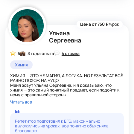
Цена от 750 ₽
/урок
Ульяна
Сергеевна
5
3 года опыта
4 отзыва
Химия
ХИМИЯ — ЭТО НЕ МАГИЯ, А ЛОГИКА. НО РЕЗУЛЬТАТ ВСЁ
РАВНО ПОХОЖ НА ЧУДО
Меня зовут Ульяна Сергеевна, и я доказываю, что
химия — это самый понятный предмет, если подойти к
нему с правильной стороны.
Мой метод: «На пальцах, в ассоциациях и без воды».
Читать все
Если вы думали, что у вас «не химический склад ума» —
мы просто ещё не начинали заниматься.
МОИ РЕЗУЛЬТАТЫ:
ОГЭ: мои ученики сдают химию строго на «5»
Репетитор подготовил к ЕГЭ, максимально
(максимальный балл — обычное дело)
выложились на уроках, все понятно объясняла,
ЕГЭ: стабильно 80–90+ баллов. Поступление на бюджет
благодарю
в мед / тех / хим-био — стандартный сценарий