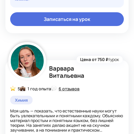
заставляю зубрить, а работаю на понимание и успех.
На уроках будет интересен интерактив и
нестандартные задания, а также легкость и комфорт во
время общения.
Записаться на урок
Цена от 750 ₽
/урок
Варвара
Витальевна
5
1 год опыта
6 отзывов
Химия
Моя цель — показать, что естественные науки могут
быть увлекательными и понятными каждому. Объясняю
материал простым и понятным языком, без лишней
теории. На занятиях делаю акцент не на скучном
заучивании, а на понимании и практическом