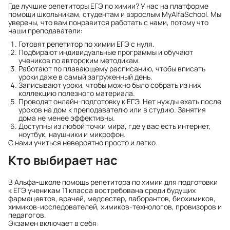
Где лучшие репетиторы ЕГЭ по химии? У нас на платформе
помощи школьникам, студентам и взрослым MyAlfaSchool. Мы
уверены, что вам понравится работать с нами, потому что
наши преподаватели:
Готовят репетитор по химии ЕГЭ с нуля.
Подбирают индивидуальные программы и обучают
учеников по авторским методикам.
Работают по плавающему расписанию, чтобы вписать
уроки даже в самый загруженный день.
Записывают уроки, чтобы можно было собрать из них
коллекцию полезного материала.
Проводят онлайн-подготовку к ЕГЭ. Нет нужды ехать после
уроков на дом к преподавателю или в студию. Занятия
дома не менее эффективны.
Доступны из любой точки мира, где у вас есть интернет,
ноутбук, наушники и микрофон.
С нами учиться невероятно просто и легко.
Кто выбирает нас
В Альфа-школе помощь репетитора по химии для подготовки
к ЕГЭ ученикам 11 класса востребована среди будущих
фармацевтов, врачей, медсестер, лаборантов, биохимиков,
химиков-исследователей, химиков-технологов, провизоров и
педагогов.
Экзамен включает в себя: