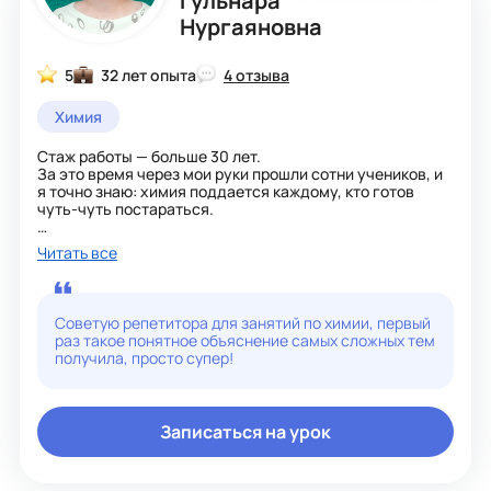
Гульнара
Нургаяновна
5
32 лет опыта
4 отзыва
Химия
Стаж работы — больше 30 лет.
За это время через мои руки прошли сотни учеников, и
я точно знаю: химия поддается каждому, кто готов
чуть-чуть постараться.
Мои ребята сдают ОГЭ и ЕГЭ на высокие баллы,
Читать все
становятся победителями олимпиад. Но главная
гордость не в этом. Многие из них выбрали медицину —
поступили в престижные вузы, успешно их окончили и
теперь спасают жизни. Работают врачами, хирургами,
Советую репетитора для занятий по химии, первый
фармацевтами. И я знаю, что мой предмет заложил в
раз такое понятное объяснение самых сложных тем
них ту самую базу — умение думать, анализировать, не
получила, просто супер!
бояться сложного.
Я не просто учу химии. Я помогаю найти свой путь,
поверить в свои силы и получить результат, который
Записаться на урок
останется с вами на всю жизнь.