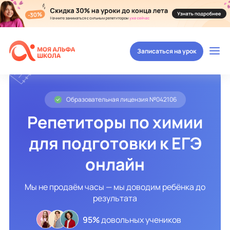
Записаться на урок
Образовательная лицензия №042106
Репетиторы по химии
для подготовки к ЕГЭ
онлайн
Мы не продаём часы — мы доводим ребёнка до
результата
95%
довольных учеников