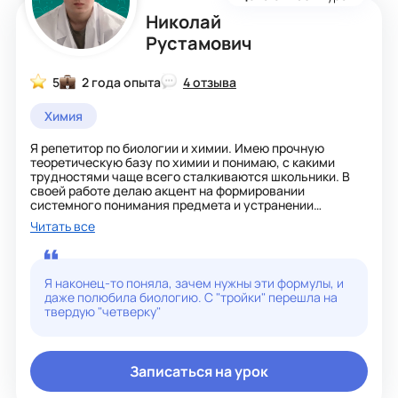
Николай
Рустамович
5
2 года опыта
4 отзыва
Химия
Я репетитор по биологии и химии. Имею прочную
теоретическую базу по химии и понимаю, с какими
трудностями чаще всего сталкиваются школьники. В
своей работе делаю акцент на формировании
системного понимания предмета и устранении
пробелов в знаниях.
Читать все
Направления работы:
- Повышение успеваемости по химии
- Подготовка к контрольным и самостоятельным
Я наконец-то поняла, зачем нужны эти формулы, и
работам
даже полюбила биологию. С "тройки" перешла на
- Подготовка к ОГЭ
твердую "четверку"
- Разбор и закрепление сложных тем школьной
программы
- Подготовка к ЕГЭ
Записаться на урок
Методика преподавания:
- Объясняю материал доступным и понятным языком