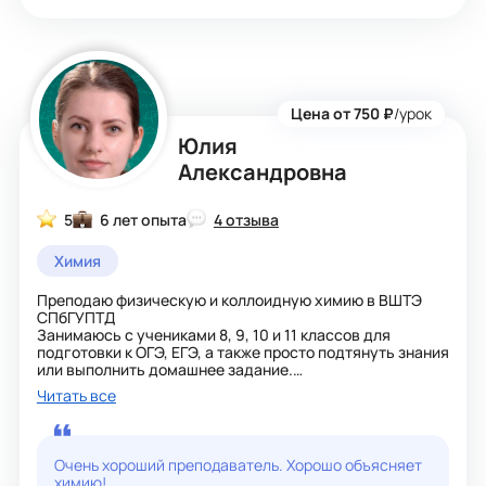
- Строю обучение от базовых понятий к более сложным
- Использую примеры и практические задания для
закрепления
- Адаптирую занятия под уровень и цели ученика
Цена от 750 ₽
/урок
Юлия
Александровна
5
6 лет опыта
4 отзыва
Химия
Преподаю физическую и коллоидную химию в ВШТЭ
СПбГУПТД
Занимаюсь с учениками 8, 9, 10 и 11 классов для
подготовки к ОГЭ, ЕГЭ, а также просто подтянуть знания
или выполнить домашнее задание.
Работаю с учениками по методике лекция-практика для
Читать все
лучшего понимания предмета, если требуется
наверстать материал. Не люблю чтение параграфов
учебника и выполнение заданий. Работаю на интерес,
который вызывает стремление учеников познать
Очень хороший преподаватель. Хорошо объясняет
предмет во всей мере. Уроки веду по учебнику, не
химию!