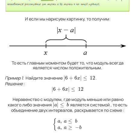
И если мы нарисуем картинку, то получим:
То есть главным моментом будет то, что модуль всегда
является числом положительным.
|
6
+
6
|
≤
12
Пример 1.
Найдите значение
.
|
6
+
6
x
|
≤
12
x
Решение
:
|
6
+
6
|
≤
12
|
6
+
6
x
|
≤
12
x
Неравенство с модулем, где модуль меньше или равно
|
|
≤
какого либо значения
является системой , то есть
|
a
|
≤
b
a
b
объединение двух интервалов, раскрывается по схеме :
,
≤
{
a
a
b
{
a
,
a
≤
b
a
,
a
≥
−
b
,
≥
−
a
a
b