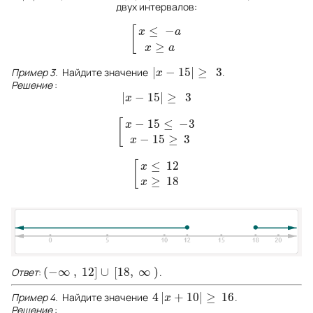
двух интервалов:
≤
−
[
x
a
[
x
≤
−
a
x
≥
a
≥
x
a
|
−
15
|
≥
3
Пример 3.
Найдите значение
.
|
x
−
15
|
≥
3
x
Решение
:
|
−
15
|
≥
3
|
x
−
15
|
≥
3
x
−
15
≤
−
3
[
x
[
x
−
15
≤
−
3
x
−
15
≥
3
−
15
≥
3
x
≤
12
[
x
[
x
≤
12
x
≥
18
≥
18
x
(
−
∞
,
12
]
∪
[
18
,
∞
)
Ответ
:
.
(
−
∞
,
12
]
∪
[
18
,
∞
)
4
|
+
10
|
≥
16
Пример 4.
Найдите значение
.
4
|
x
+
10
|
≥
16
x
Решение
: