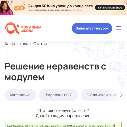
Записаться на урок
Альфашкола
Статьи
Решение неравенств с
модулем
Математика
Подготовка к ЕГЭ
ЕГЭ по математике
|
−
|
Что такое модуль
?
|
x
−
a
|
x
a
Давайте дадим определение: