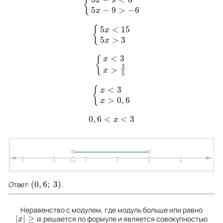
{
x
{
5
x
−
9
<
6
5
x
−
9
>
−
6
5
−
9
>
−
6
x
5
<
15
{
x
{
5
x
<
15
5
x
>
3
5
>
3
x
<
3
x
{
{
x
<
3
x
>
3
5
3
>
x
5
<
3
{
x
{
x
<
3
x
>
0
,
6
>
0
,
6
x
0
,
6
<
<
3
0
,
6
<
x
<
3
x
(
0
,
6
;
3
)
Ответ
:
.
(
0
,
6
;
3
)
Неравенство с модулем, где модуль больше или равно
|
|
≥
решается по формуле и является совокупностью
|
x
|
≥
a
x
a