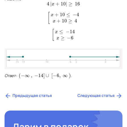
4
|
+
10
|
≥
16
4
|
x
+
10
|
≥
16
x
+
10
≤
−
4
[
x
[
x
+
10
≤
−
4
x
+
10
≥
4
+
10
≥
4
x
≤
−
14
[
x
[
x
≤
−
14
x
≥
−
6
≥
−
6
x
(
−
∞
,
−
14
]
∪
[
−
6
,
∞
)
Ответ
:
.
(
−
∞
,
−
14
]
∪
[
−
6
,
∞
)
Предыдущая статья
Следующая статья
Дарим в подарок