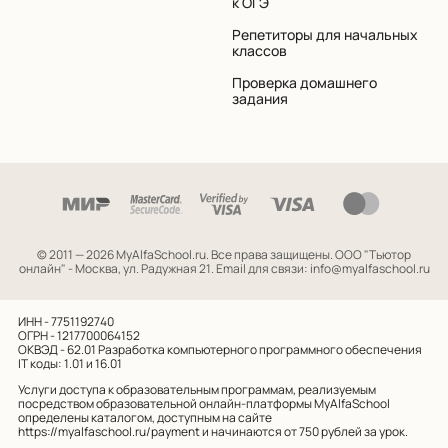
к ОГЭ
Репетиторы для начальных
классов
Проверка домашнего
задания
© 2011 — 2026 MyAlfaSchool.ru. Все права защищены.
ООО "Тьютор
онлайн" - Москва, ул. Радужная 21. Email для связи: info@myalfaschool.ru
ИНН - 7751192740
ОГРН - 1217700064152
ОКВЭД - 62.01
Разработка компьютерного программного обеспечения
IT коды: 1.01 и 16.01
Услуги доступа к образовательным программам, реализуемым
посредством образовательной онлайн-платформы MyAlfaSchool
определены каталогом, доступным на сайте
https://myalfaschool.ru/payment
и начинаются от 750 рублей за урок.