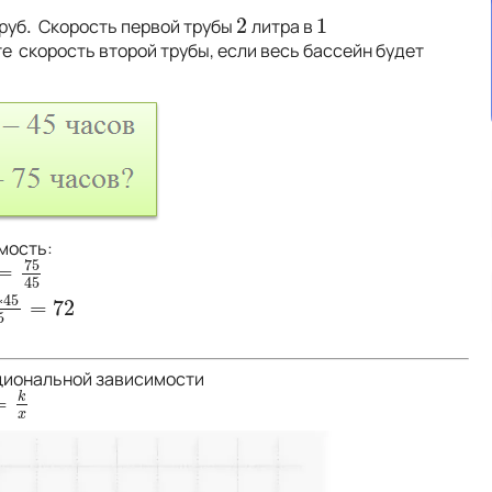
2
1
руб
.
Скорость первой трубы
литра в
2
1
е скорость второй трубы, если весь бассейн будет
мость:
75
=
=
75
45
45
∗
45
=
72
45
75
=
72
5
циональной зависимости
k
=
k
x
x