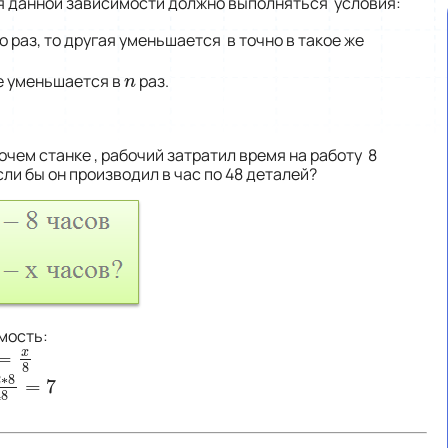
я данной зависимости должно выполняться условия:
 раз, то другая уменьшается в точно в такое же
е уменьшается в
раз.
n
n
бочем станке , рабочий затратил время на работу 8
сли бы он производил в час по 48 деталей?
мость:
x
=
8
=
x
8
8
2
∗
8
=
7
8
48
=
7
48