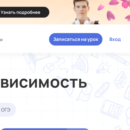
ы
Записаться на урок
Вход
ависимость
к ОГЭ