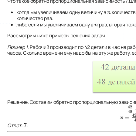
Что такое обратно пропорциональная зависимость? Дл
когда мы увеличиваем одну величину в
количество
n
n
количество раз.
либо если мы увеличиваем одну в
раз, вторая тож
n
n
Рассмотрим ниже примеры решения задач.
Пример 1
. Рабочий производит по 42 детали в час на ра
часов. Сколько времени ему надо бы на эту же работу, е
Решение. Составим обратно пропорциональную зависи
42
42
4
48
4
=
x
=
42
∗
x
7
Ответ
:
.
7