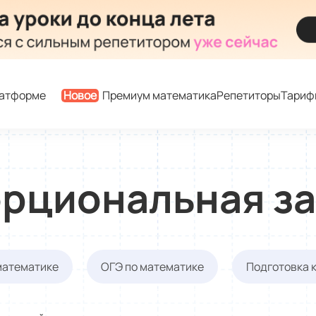
латформе
Новое
Премиум математика
Репетиторы
Тариф
рциональная з
математике
ОГЭ по математике
Подготовка 