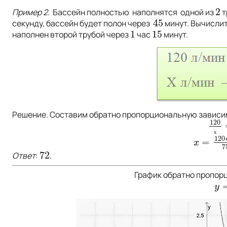
2
Пример 2.
Бассейн полностью наполнятся одной из
т
2
45
секунду, бассейн будет полон через
минут. Вычислит
45
1
15
наполнен второй трубой через
час
минут.
1
15
Решение. Составим обратно пропорциональную зависи
120
120
х
х
120
=
x
=
120
∗
x
7
72
Ответ
:
.
72
График обратно пропор
y
=
y