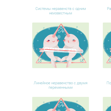
Системы неравенств с одним
Ра
неизвестным
Линейное неравенство с двумя
По
переменными