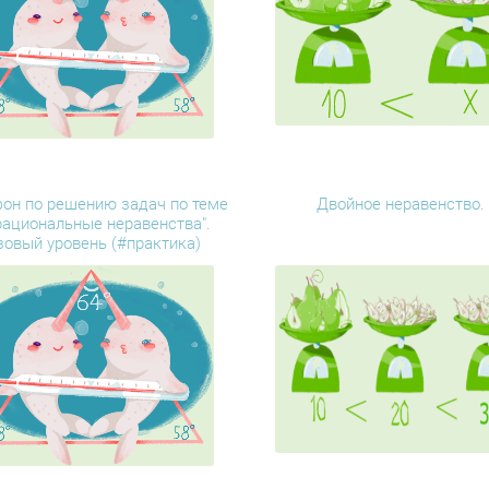
он по решению задач по теме
Двойное неравенство.
рациональные неравенства".
зовый уровень (#практика)