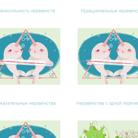
вносильность неравенств
Иррациональные неравенс
казательные неравенства
Неравенства с одной переме