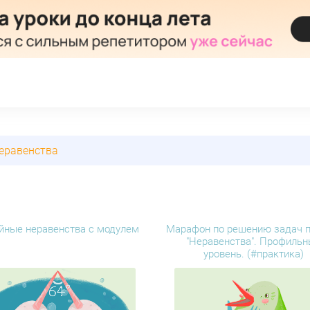
еравенства
йные неравенства с модулем
Марафон по решению задач п
"Неравенства". Профиль
уровень. (#практика)