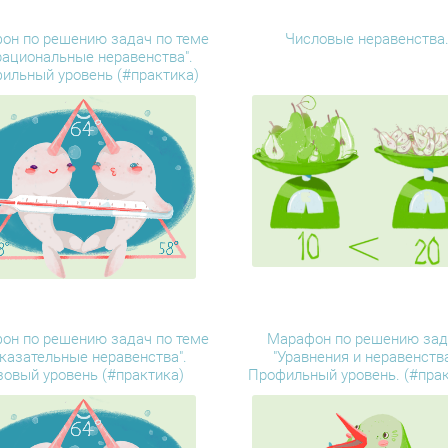
он по решению задач по теме
Числовые неравенства
рациональные неравенства".
ильный уровень (#практика)
он по решению задач по теме
Марафон по решению зад
казательные неравенства".
"Уравнения и неравенства
зовый уровень (#практика)
Профильный уровень. (#прак