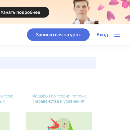
Записаться на урок
Вход
о теме
Марафон по теории по теме
ный
"Неравенства и уравнения".