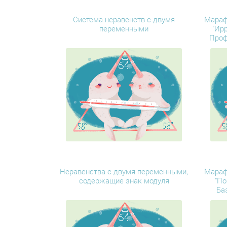
Система неравенств с двумя
Мараф
переменными
"Ир
Проф
Неравенства с двумя переменными,
Мараф
содержащие знак модуля
"По
Ба