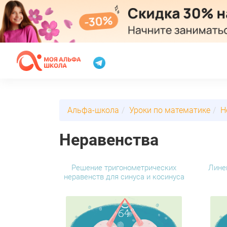
Альфа-школа
Уроки по математике
Н
Неравенства
Решение тригонометрических
Лине
неравенств для синуса и косинуса