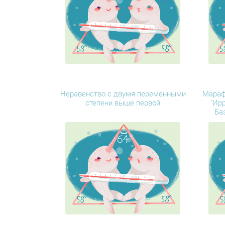
Неравенство с двумя переменными
Мараф
степени выше первой
"Ир
Ба