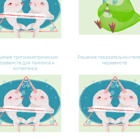
шение тригонометрических
Решение показательно-степ
еравенств для тангенса и
неравенств
котангенса