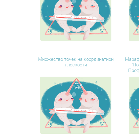
Множество точек на координатной
Мараф
плоскости
"По
Проф