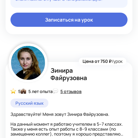
них уже есть. Секрет в том, чтобы переключить фокус с
вопроса «чего мне не хватает?» на вопрос «что у меня
уже есть?». Как только это происходит — решение
почти всегда находится само собой.
Записаться на урок
Ещё одна проблема, с которой я столкнулась: ученики с
трудом удерживают внимание на теории. Они привыкли
слушать пассивно, а это не работает. Поэтому даже
объяснение новых правил и понятий я превращаю в
диалог. Моя задача — не прочитать лекцию, а сделать
ученика соучастником размышления. Даже когда мы
разбираем теорию, он не просто слушатель, а живой
участник обсуждения.
Цена от 750 ₽
/урок
Зинира
Файрузовна
5
5 лет опыта
5 отзывов
Русский язык
Здравствуйте! Меня зовут Зинира Файрузовна.
На данный момент я работаю учителем в 5–7 классах.
Также у меня есть опыт работы с 8–9 классами (по
замещению коллег), поэтому я хорошо представляю