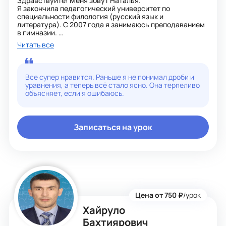
Здравствуйте! Меня зовут Наталья.
Я закончила педагогический университет по
специальности филология (русский язык и
литература). С 2007 года я занимаюсь преподаванием
в гимназии.
За плечами подготовка детей к школе (навыки чтения и
Читать все
грамоты, развитие логики), обучение русскому языку
детей-билингвов, 2 успешных выпуска начальной
школы (математический класс, работа по программе
Петерсон, Гейдман).
Все супер нравится. Раньше я не понимал дроби и
В силу личного интереса после курса
уравнения, а теперь всё стало ясно. Она терпеливо
профессиональной переподготовки я продолжила
объясняет, если я ошибаюсь.
работу в средних классах гимназии (5 - 7 класс) по
предметам математика, алгебра.
Во время работы в школе прошла курсы по
профессиональной переподготовке: учитель
Записаться на урок
начальных классов и учитель математики.
Большой опыт работы с детьми. Знание программ
классической русской школы.
Провожу уроки математики и русского языка для детей,
живущих за границей (поддержка в обучении по
программе классической русской школы или работа по
англоязычным учебникам). Опыт работы
индивидуальным репетитором - с 2022 года.
Цена от 750 ₽
/урок
Хайруло
Бахтиярович