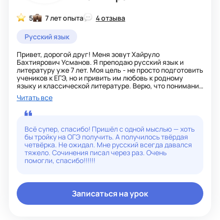
5
7 лет опыта
4 отзыва
Русский язык
Привет, дорогой друг! Меня зовут Хайруло
Бахтиярович Усманов. Я преподаю русский язык и
литературу уже 7 лет. Моя цель - не просто подготовить
учеников к ЕГЭ, но и привить им любовь к родному
языку и классической литературе. Верю, что понимание
предмета рождается через живой диалог и
Читать все
осмысленное чтение. Результаты говорят сами за себя:
средний балл моих подопечных на ЕГЭ стабильно
держится на уровне 75–80 баллов. На уроках мы вместе
разбираем теорию, отрабатываем задания формата
Всё супер, спасибо! Пришёл с одной мыслью — хоть
экзамена и учимся выражать свои мысли чётко и
бы тройку на ОГЭ получить. А получилось твёрдая
грамотно. Ну а если ты готовишься к ОГЭ, я,
четвёрка. Не ожидал. Мне русский всегда давался
разумеется, помогу тебе сдать его на пять!!!
тяжело. Сочинения писал через раз. Очень
помогли, спасибо!!!!!!
Записаться на урок