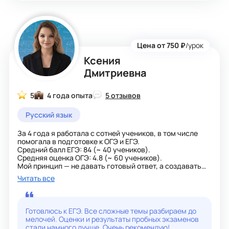
Цена от 750 ₽
/урок
Ксения
Дмитриевна
5
4 года опыта
5 отзывов
Русский язык
За 4 года я работала с сотней учеников, в том числе
помогала в подготовке к ОГЭ и ЕГЭ.
Средний балл ЕГЭ: 84 (~ 40 учеников).
Средняя оценка ОГЭ: 4.8 (~ 60 учеников).
Мой принцип — не давать готовый ответ, а создавать
ситуацию, в которой ученик сам «открывает» решение.
Читать все
Я не решаю за него, а возвращаю его к тому, что он уже
знает: к условию задачи и к уже пройденному
материалу. Удивительно, но в таком формате ученики
часто находят верный ответ без явных подсказок —
Готовлюсь к ЕГЭ. Все сложные темы разбираем до
просто потому, что перестают паниковать из-за
мелочей. Оценки и результаты пробных экзаменов
неизвестного и начинают видеть, какая информация у
стали намного лучше. Очень рекомендую!