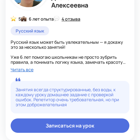
Алексеевна
5
6 лет опыта
4 отзыва
Русский язык
Русский язык может быть увлекательным — я докажу
это за несколько занятий!
Уже 6 лет помогаю школьникам не просто зубрить
правила, а понимать логику языка, замечать красоту
речи и писать без ошибок.
Читать все
Что вы получите:
- занятия без стресса: объясняю сложное просто и с
Занятия всегда структурированные, без воды, к
примерами из жизни;
каждому уроку домашнее задание с проверкой
ошибок. Репетитор очень требовательная, но при
- упражнения, которые тренируют навыки на практике;
этом доброжелательная
- разбор ваших ошибок с чёткими рекомендациями;
- поддержку и мотивацию на каждом этапе.
Записаться на урок
Работаю с учениками 5–11 классов, готовлю к ОГЭ и
ЕГЭ.