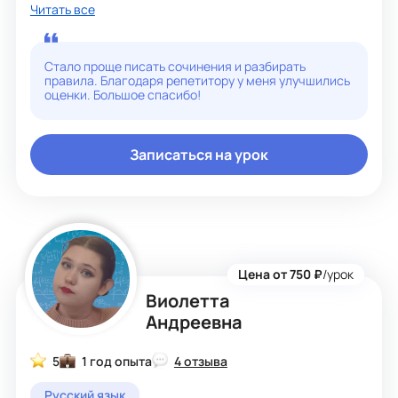
особенности разных возрастов и требования к
Читать все
подготовке учеников.
Мой главный принцип в преподавании - объяснять темы
через игровые задания, интерактивные упражнения и
Стало проще писать сочинения и разбирать
наглядные примеры. Такой подход помогает детям не
правила. Благодаря репетитору у меня улучшились
скучать, легче запоминать материал и не бояться
оценки. Большое спасибо!
ошибаться.
Благодаря игровой манере общения я легко нахожу
общий язык с подростками. И уверена, что смогу так же
Записаться на урок
быстро поладить и с учениками начальных классов,
ведь для них игра - самый понятный и естественный
способ обучения.
Цена от 750 ₽
/урок
Виолетта
Андреевна
5
1 год опыта
4 отзыва
Русский язык