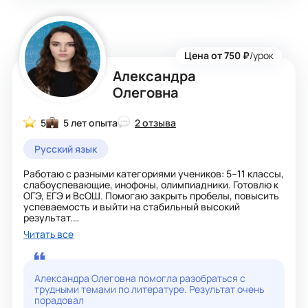
Цена от 750 ₽
/урок
Александра
Олеговна
5
5 лет опыта
2 отзыва
Русский язык
Работаю с разными категориями учеников: 5–11 классы,
слабоуспевающие, инофоны, олимпиадники. Готовлю к
ОГЭ, ЕГЭ и ВсОШ. Помогаю закрыть пробелы, повысить
успеваемость и выйти на стабильный высокий
результат.
Читать все
Как строю занятия:
· Чёткая структура: повторение → новая тема →
отработка → контроль
Александра Олеговна помогла разобраться с
· Активные и игровые методы (являюсь автором
трудными темами по литературе. Результат очень
публикаций по игровым технологиям)
порадовал
· Индивидуальный маршрут для каждого ученика,