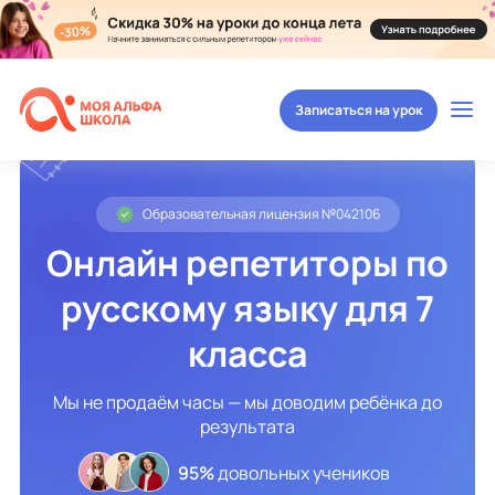
Записаться на урок
Образовательная лицензия №042106
Онлайн репетиторы по
русскому языку для 7
класса
Мы не продаём часы — мы доводим ребёнка до
результата
95%
довольных учеников