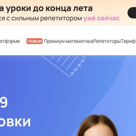
латформе
Новое
Премиум математика
Репетиторы
Тариф
 9
овки