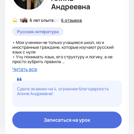
Андреевна
5
6 лет опыта
6 отзывов
Русская литература
• Мои ученики не только учащиеся школ, но и
иностранные граждане, которые изучают русский
язык с нуля
• Учу понимать язык, его структуру и логику, а не
просто зубрить правила
• В 2020 году двое иностранных учеников поступили
Читать все
в магистратуру
• Объясняю понятным и доступным языком сложные
темы
• На одной волне с учениками
Сдала экзамен на 4, огромная благодарность
• Средняя успеваемость учеников после длительной
Алине Андреевне!
работы со мной - 4,5
• собеседование 17-18 баллов
• Зачёт по всем критериям итогового сочинения
• Нахожу индивидуальный подход к каждому
ученику
• Практикую подготовку к ВПР
Записаться на урок
• Нахожусь постоянно на связи с учениками в
мессенджерах и социальных сетях
• Психологически поддерживаю перед экзаменами и