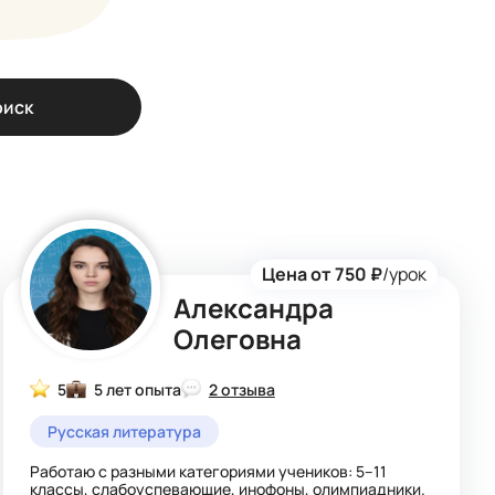
оиск
Цена от 750 ₽
/урок
Александра
Олеговна
5
5 лет опыта
2 отзыва
Русская литература
Работаю с разными категориями учеников: 5–11
классы, слабоуспевающие, инофоны, олимпиадники.