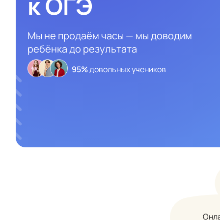
к ОГЭ
Мы не продаём часы — мы доводим
ребёнка до результата
95%
довольных учеников
Онла