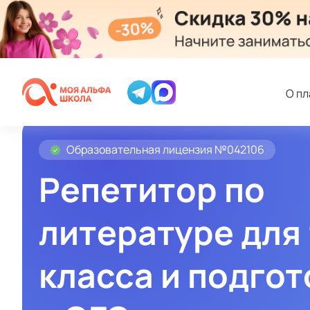
О п
Образовательная лицензия №042106
Репетитор по
литературе для
класса и подгот