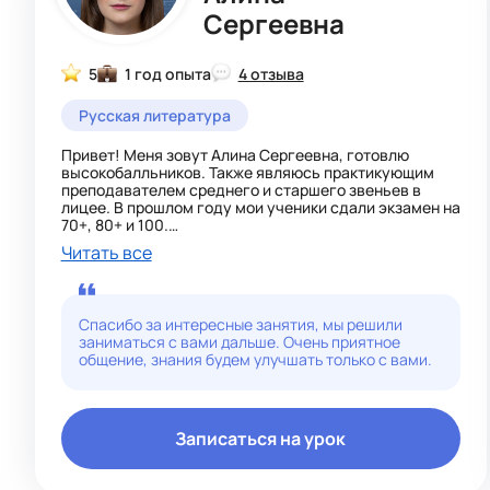
его уровень знаний, интересы и цели. Такая методика
Сергеевна
помогает не только лучше освоить материал, но и
сделать учебу увлекательной, а знания — прочными и
долгосрочными.
5
1 год опыта
4 отзыва
Русская литература
Привет! Меня зовут Алина Сергеевна, готовлю
высокобалльников. Также являюсь практикующим
преподавателем среднего и старшего звеньев в
лицее. В прошлом году мои ученики сдали экзамен на
70+, 80+ и 100.
Читать все
Будем тренироваться и заниматься до тех пор, пока
тебе не станет все понятно. Стараюсь
структурировано и доступно объяснять материал.
Будем практиковаться с использованием пособий
Спасибо за интересные занятия, мы решили
составителей экзаменационных вариантов ЕГЭ (с
заниматься с вами дальше. Очень приятное
комментариями членов предметной комиссии
общение, знания будем улучшать только с вами.
экзамена), а теорию разберем на базе официальных
источников (банк открытых заданий ФИПИ,
знаменитые учебники МГУ «Шурики», тренировочные
пособия под редакцией Сениной и другие надежные
ресурсы, проверенные временем).
Записаться на урок
Буду рада сотрудничать!