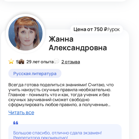
Цена от 750 ₽
/урок
Жанна
Александровна
5
29 лет опыта
2 отзыва
Русская литература
Всегда готова поделиться знаниями! Считаю, что
учить наизусть скучные правила необязательно.
Главное - понимать что и как, тогда ученик и без
скучных заучиваний сможет свободно
сформулировать любое правило, а полученные
знания будут прочными и навсегда.
Читать все
Готовлю к ОГЭ и ЕГЭ, мои ученики показывают
хорошие и отличные результаты на экзаменах.
На уроках придерживаюсь трех единств: наглядно,
понятно, просто.
Большое спасибо, отлично сдала экзамен!
Реепетитора рекомендую!