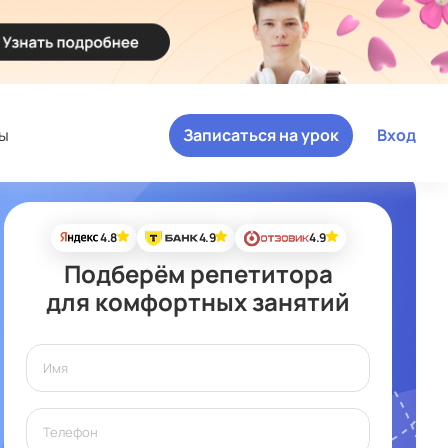
ы
Записаться на урок
Вход
4.8
4.9
4.9
Подберём репетитора
для комфортных занятий