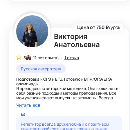
Цена от 750 ₽
/урок
Виктория
Анатольевна
5
11 лет опыта
1 отзыв
Русская литература
Подготовка к ОГЭ и ЕГЭ. Готовлю к ВПР/ОГЭ/ЕГЭ/
олимпиады.
Я преподаю по авторской методике. Она включает в
себя разные подходы и методы преподавания. Все
мои ученики сдают выпускные экзамены. Всегда
настраиваю на позитивное мышление, мотивирую на
Читать все
успех. Индивидуальный подход к каждому!
Репетитор всегда дружелюбна и с позитивом
помогает разбираться мне в сложных темах.