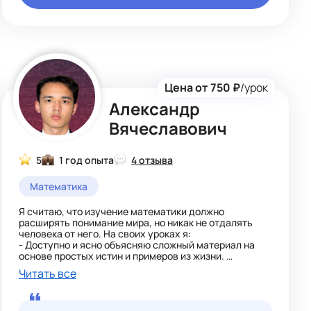
Цена от 750 ₽
/урок
Александр
Вячеславович
5
1 год опыта
4 отзыва
Математика
Я считаю, что изучение математики должно
расширять понимание мира, но никак не отдалять
человека от него. На своих уроках я:
- Доступно и ясно объясняю сложный материал на
основе простых истин и примеров из жизни.
- Контакт с учеником устанавливаю быстро. Урок
Читать все
провожу в дружественной и непринужденной
атмосфере.
- Помогаю с подготовкой к ОГЭ или со школьной