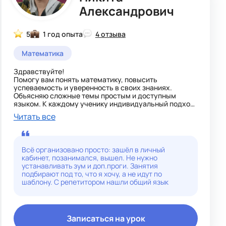
Александрович
5
1 год опыта
4 отзыва
Математика
Здравствуйте!
Помогу вам понять математику, повысить
успеваемость и уверенность в своих знаниях.
Объясняю сложные темы простым и доступным
языком. К каждому ученику индивидуальный подход!
Читать все
Как проходят занятия:
• Повторим и закрепим пройденный материал.
• Помогаю с подготовкой к ОГЭ или со школьной
успеваемостью.
Всё организовано просто: зашёл в личный
• Разберём сложные темы без стресса.
кабинет, позанимался, вышел. Не нужно
• Индивидуальный подход к каждому ученику
устанавливать зум и доп.проги. Занятия
• Учимся мыслить логически, а не механически
подбирают под то, что я хочу, а не идут по
заучивать.
шаблону. С репетитором нашли общий язык
• На занятиях царит живое общение: ошибки — это
часть учёбы, вопросы только приветствуются.
Записаться на урок