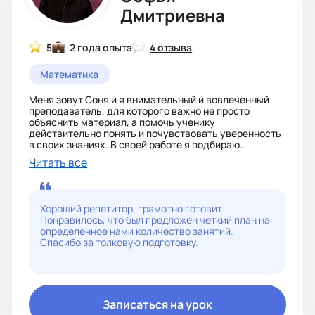
Дмитриевна
5
2 года опыта
4 отзыва
Математика
Меня зовут Соня и я внимательный и вовлеченный
преподаватель, для которого важно не просто
объяснить материал, а помочь ученику
действительно понять и почувствовать уверенность
в своих знаниях. В своей работе я подбираю
методику под цели, уровень и темп каждого ученика.
Читать все
Имею опыт работы с учениками разного возраста и
уровня подготовки. Помогаю восполнить пробелы,
подготовиться к экзаменам и контрольным,
улучшить успеваемость и углубить знания в
Хороший репетитор, грамотно готовит.
предмете. Мои ученики начинали подготовку к ОГЭ с
Понравилось, что был предложен четкий план на
2-3 баллов и за 4-5 месяцев доходили до 20-22
определенное нами количество занятий.
баллов. Буду рада помочь вам достичь
Спасибо за толковую подготовку.
поставленных целей и сделать обучение понятным и
эффективным.
Записаться на урок