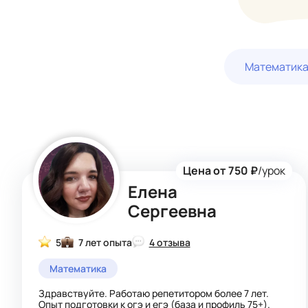
Математик
Цена от 750 ₽
/урок
Елена
Сергеевна
5
7 лет опыта
4 отзыва
Математика
Здравствуйте. Работаю репетитором более 7 лет.
Опыт подготовки к огэ и егэ (база и профиль 75+).