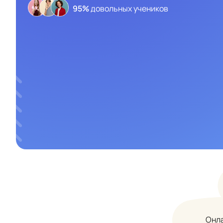
95%
довольных учеников
Онла