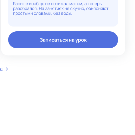
успеваемостью.
Раньше вообще не понимал матем, а теперь
- Подбираю индивидуальный подход к каждому
разобрался. На занятиях не скучно, объясняют
ученику: уроки адаптирую в зависимости от уровня
простыми словами, без воды.
подготовки и целей.
- Использую наглядные материалов и интерактивные
методы обучения
Записаться на урок
ед