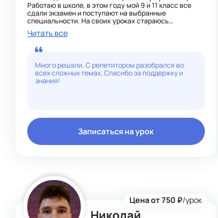
Работаю в школе, в этом году мой 9 и 11 класс все
сдали экзамен и поступают на выбранные
специальности. На своих уроках стараюсь
достаточно просто объяснить материал. В
Читать все
дополнении разбираем задачи олимпиадной
математики.
Много решали. С репетитором разобрался во
всех сложных темах, Спасибо за поддержку и
знания!
Записаться на урок
Цена от 750 ₽
/урок
Николай