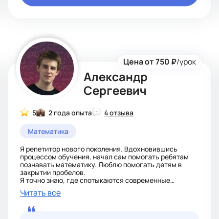
Цена от 750 ₽
/урок
Александр
Сергеевич
5
2 года опыта
4 отзыва
Математика
Я репетитор нового поколения. Вдохновившись
процессом обучения, начал сам помогать ребятам
познавать математику. Люблю помогать детям в
закрытии пробелов.
Я точно знаю, где спотыкаются современные
школьники, какие темы кажутся им сложными и
Читать все
помогаю преодолеть страх перед экзаменом. Ребята
по сей день занимаются со мной, преуспевают в
математике и повышают свою успеваемость.