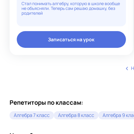
устранения пробелов в знаниях.
Стал понимать алгебру, которую в школе вообще
не объясняли. Теперь сам решаю домашку, без
родителей
Записаться на урок
Н
Репетиторы по классам:
Алгебра 7 класс
Алгебра 8 класс
Алгебра 9 кл