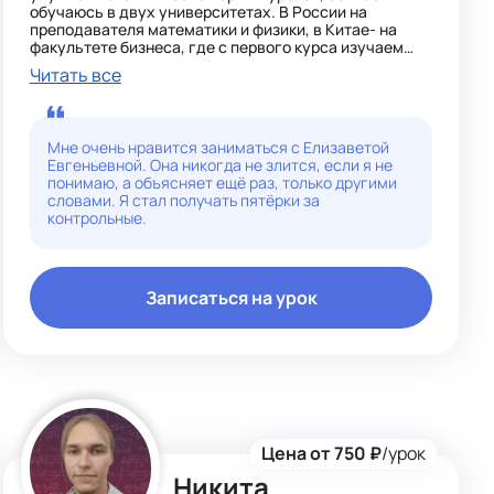
обучаюсь в двух университетах. В России на
преподавателя математики и физики, в Китае- на
факультете бизнеса, где с первого курса изучаем
высшую математику.
Читать все
Помогаю понять: объясняю сложные темы простым
языком. Убираю страх перед контрольными и ВПР,
налаживаю успеваемость. Занятия строю под
Мне очень нравится заниматься с Елизаветой
конкретного ребенка: если нужно подтянуть базу -
Евгеньевной. Она никогда не злится, если я не
разбираем пробелы. Главное - чтобы ребенок
понимаю, а объясняет ещё раз, только другими
перестал бояться цифр и начал получать
словами. Я стал получать пятёрки за
удовольствие от решения.
контрольные.
Записаться на урок
Цена от 750 ₽
/урок
Никита