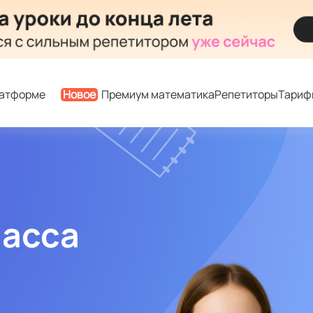
латформе
Новое
Премиум математика
Репетиторы
Тариф
ласса