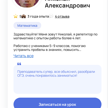
Александрович
5
3 года опыта
4 отзыва
Математика
Здравствуйте! Меня зовут Николай, я репетитор по
математике с опытом работы более 4 лет.
Работаю с учениками 5–9 классов, помогаю
устранить пробелы в знаниях, повысить
успеваемость и уверенность в своих силах. Также
Читать все
готовлю к ВПР, ОГЭ и школьным контрольным
работам. При необходимости занимаюсь с
учениками, которые хотят изучать материал на
повышенном уровне и участвовать в олимпиадах.
Преподаватель супер, все объяснил, разобрали
ОГЭ, очень понравилось заниматься!
За время работы обучил более 40 учеников, из
которых 15 окончили учебный год на «отлично», а
многие значительно повысили свои оценки уже через
несколько месяцев занятий.
На уроках использую индивидуальный подход:
подбираю объяснение под каждого ученика,
объясняю сложные темы простым и понятным
Записаться на урок
языком, закрепляем материал большим количеством