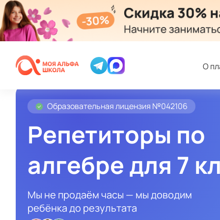
О п
Образовательная лицензия №042106
Репетиторы по
алгебре для 7 к
Мы не продаём часы — мы доводим
ребёнка до результата