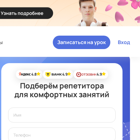
ы
Записаться на урок
Вход
4.8
4.9
4.9
Подберём репетитора
для комфортных занятий