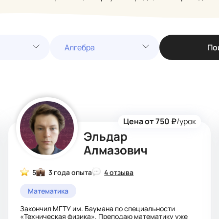
а
Алгебра
По
Цена от 750 ₽
/урок
Эльдар
Алмазович
5
3 года опыта
4 отзыва
Математика
Закончил МГТУ им. Баумана по специальности
«Техническая физика». Преподаю математику уже