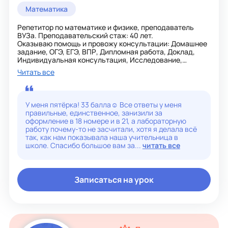
Математика
Репетитор по математике и физике, преподаватель
ВУЗа. Преподавательский стаж: 40 лет.
Оказываю помощь и провожу консультации: Домашнее
задание, ОГЭ, ЕГЭ, ВПР, Дипломная работа, Доклад,
Индивидуальная консультация, Исследование,
Конспект, Курсовая работа, Онлайн работы, Отчет,
Читать все
Презентация, Рассказы, Реферат, Решение задач,
Статья, Тесты, Эссе.
Понять, что математика — увлекательная наука со
своей внутренней логикой, разобраться в алгоритмах
У меня пятёрка! 33 балла☺️ Все ответы у меня
решения задач, увидеть их рациональность. Осознать
правильные, единственное, занизили за
красоту математических формул, их стройность.
оформление в 18 номере и в 21, а лабораторную
Понять важность алгебры для изучения точных и
работу почему-то не засчитали, хотя я делала всё
естественных наук. Преодолеть страх перед
так, как нам показывала наша учительница в
трудностями, не бояться ошибок. Добиться первых
школе. Спасибо большое вам за...
читать все
успехов в решении задач и уравнений. Испытать
радость от постижения нового знания. Почувствовать
себя экспертом в алгебре. Главное — проявлять
интерес, терпение и настойчивость. И со временем
Записаться на урок
полюбить этот предмет!
Успешный опыт репетиторской работы с учениками
разных возрастных групп и уровней. Специализируюсь
на подготовке к ОГЭ и ЕГЭ по математике. Подготовила
более 1000 учеников к экзаменам (включая ОГЭ и ЕГЭ)