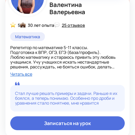
Валентина
Валерьевна
5
30 лет опыта
25 отзывов
Математика
Репетитор по математике 5-11 классы.
Подготовка к ВПР, ОГЭ, ЕГЭ (база/профиль).
Люблю математику и стараюсь привить эту любовь
учащимся. Учу учащихся искать нестандартные
решения, рассуждать, не бояться ошибок, делать
выводы. Показываю связь математики с жизнью.
Читать все
Мои ученики набирают 90 и более баллов, успешно
выступают на олимпиадах.
Жду вас на занятиях!
Стал лучше решать примеры и задачи. Раньше я их
боялся, а теперь понимаю. Особенно про дроби и
уравнения стало понятнее, мне нравится
Записаться на урок