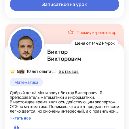
Я не люблю задавать лишние домашние задания,
Записаться на урок
поскольку считаю, что их и так достаточно, и важнее -
качественно подготовить материал и сделать уроки
интересными и полезными. Мои ученики получают не
только знания, но и уверенность в своих силах, что
помогает им достигать отличных результатов.
Премиум-репетитор
Цена от 1442 ₽
/урок
Виктор
Викторович
5
10 лет опыта
6 отзывов
Математика
Добрый день! Меня зовут Виктор Викторович. Я
преподаватель математики и информатики.
В настоящее время являюсь действующим экспертом
ОГЭ по математике. Понимаю, что этот предмет не всем
легко дается, но он очень интересный, а с правильной
структурой подготовки, которую составлю вам я, более
Читать все
чем прозрачный. Вы сами не заметите того как вам
станет интересно постигать дальнейшие глубины этой