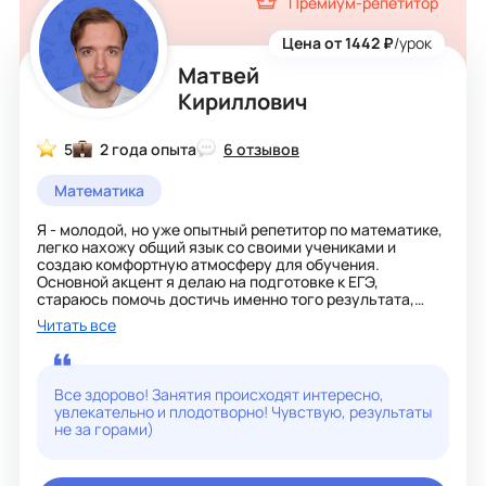
Премиум-репетитор
с 1987 года по настоящее время. Подняла уровень
знания по математике более чем у 2000 учеников.
Разрабатывала индивидуальные программы
Цена от 1442 ₽
/урок
подготовки к экзаменам. 85% учеников,
Матвей
подготовленных к ЕГЭ, получили оценку от 80 и выше.
Владение современными методиками преподавания:
Кириллович
интерактивное обучение, упор на решение
математических задач, использование современных
интернет платформ для обучения математики.
5
2 года опыта
6 отзывов
Люблю писать картины с масляными, акварельными
Математика
красками, гуашью, а также прекрасно черчу и читаю
чертежи и проекты.
Я - молодой, но уже опытный репетитор по математике,
легко нахожу общий язык со своими учениками и
создаю комфортную атмосферу для обучения.
Основной акцент я делаю на подготовке к ЕГЭ,
стараюсь помочь достичь именно того результата,
который необходим — обычно запас в 10 баллов, чтобы
Читать все
результат был уверенным и стабильным.
По алгебре у меня есть особое преимущество, но и в
геометрии я уверенно разъясняю сложные темы
Все здорово! Занятия происходят интересно,
понятно и доступно. Готовлю учеников ко всему
увлекательно и плодотворно! Чувствую, результаты
возможному, что может встретиться на экзамене,
не за горами)
подбираю индивидуальный подход к каждому, чтобы
учитывать особенности восприятия и уровень знаний.