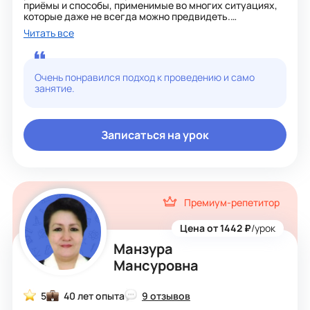
приёмы и способы, применимые во многих ситуациях,
которые даже не всегда можно предвидеть.
Ответственно подхожу к планированию занятий,
Читать все
применяю различные методики в зависимости от
возраста, целей и индивидуальных особенностей
учеников.
Помогу:
Очень понравился подход к проведению и само
- подготовиться к ОГЭ, ЕГЭ, ГВЭ, ВПР по математике;
занятие.
- подтянуть знания и исправить оценки;
- подготовиться к контрольным, проверочным,
самостоятельным работам;
- понять школьную программу.
Записаться на урок
Премиум-репетитор
Цена от 1442 ₽
/урок
Манзура
Мансуровна
5
40 лет опыта
9 отзывов