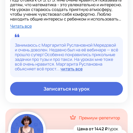
детям, что математика - это увлекательно и интересно.
На уроках стараюсь создать приятную атмосферу,
чтобы ученик чувствовал себя комфортно. Люблю
находить общие интересы с ребенком и использовать
их в процессе обучения. Применяю разные ваши
Читать все
увлечения, чтобы объяснить что-то сложное в
математике на простом и доступном языке. Вместе
достигаем поставленных целей, а иногда даже больше,
чем хотят сами ученики. Каждый год выпускаю ребят с
Занимаюсь с Маргаритой Руслановной Мередовой
максимально возможным для каждого из них
и очень доволен. Недавно был на её вебинаре — всё
результатом!
прошло супер! Особенно понравились прикольные
задачки про тузы и про такси. На уроках мне тоже
всё очень нравится. Маргарита Руслановна
объясняет всё прост...
читать все
Записаться на урок
Премиум-репетитор
Цена от 1442 ₽
/урок