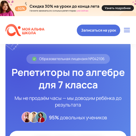
Записаться на урок
Образовательная лицензия №042106
Репетиторы по алгебре
для 7 класса
Мы не продаём часы — мы доводим ребёнка до
результата
95%
довольных учеников