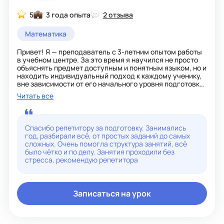
5
3 года опыта
2 отзыва
Математика
Привет! Я — преподаватель с 3-летним опытом работы
в учебном центре. За это время я научился не просто
объяснять предмет доступным и понятным языком, но и
находить индивидуальный подход к каждому ученику,
вне зависимости от его начального уровня подготовки.
Читать все
В своей практике я делаю упор на понимание
материала, а не на заучивание. Мне важно, чтобы на
занятиях была комфортная и поддерживающая
атмосфера, где ребенок не боится задавать вопросы и
Спасибо репетитору за подготовку. Занимались
делать ошибки.
год, разбирали всё, от простых заданий до самых
сложных. Очень помогла структура занятий, всё
Помимо проведения уроков, я всегда активно вовлечен
было чётко и по делу. Занятия проходили без
в учебный процесс и организационные вопросы: помог
стресса, рекомендую репетитора
множеству ребят сориентироваться в программе,
решить сложности с академической успеваемостью и
легко закрыть пробелы в знаниях.
Записаться на урок
В свободное время люблю читать, изучать
современные образовательные методики и постоянно
развиваться в своей сфере. Буду рад помочь ученикам
Альфа Школы достичь их учебных целей и искренне