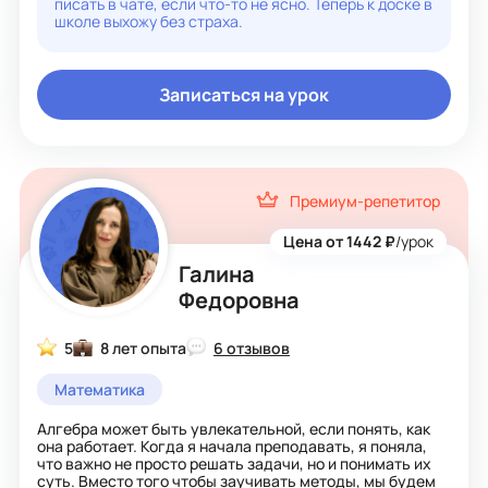
писать в чате, если что-то не ясно. Теперь к доске в
показать, что математика — это не набор непонятных
школе выхожу без страха.
правил, а система, в которой всё связано.
Мне нравится математика за её логику и красоту
решений. На уроках ученики не просто решают задания,
а учатся рассуждать, искать разные способы решения
Записаться на урок
и не бояться сложных задач.
Занятия проходят в спокойной и дружелюбной
атмосфере. Подстраиваюсь под темп ученика и
объясняю столько раз, сколько нужно, пока тема
действительно не станет понятной.
Буду рад помочь вам разобраться в математике и
Премиум-репетитор
почувствовать уверенность в своих знаниях!
Цена от 1442 ₽
/урок
Галина
Федоровна
5
8 лет опыта
6 отзывов
Математика
Алгебра может быть увлекательной, если понять, как
она работает. Когда я начала преподавать, я поняла,
что важно не просто решать задачи, но и понимать их
суть. Вместо того чтобы заучивать методы, мы будем