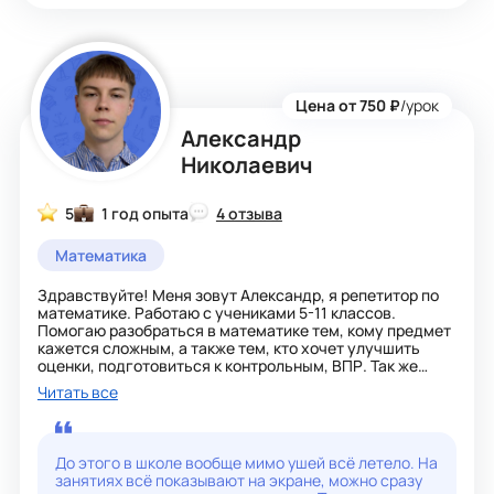
Цена от 750 ₽
/урок
Александр
Николаевич
5
1 год опыта
4 отзыва
Математика
Здравствуйте! Меня зовут Александр, я репетитор по
математике. Работаю с учениками 5-11 классов.
Помогаю разобраться в математике тем, кому предмет
кажется сложным, а также тем, кто хочет улучшить
оценки, подготовиться к контрольным, ВПР. Так же
готовлю к ОГЭ/ЕГЭ. На занятиях объясняю материал
Читать все
простым и понятным языком, разбираем темы шаг за
шагом и обязательно закрепляем их на практике.
В работе использую метод постепенного понимания:
сначала разбираем логику темы и учимся понимать,
До этого в школе вообще мимо ушей всё летело. На
откуда берутся формулы и правила, а затем
занятиях всё показывают на экране, можно сразу
тренируемся на заданиях разного уровня. Стараюсь