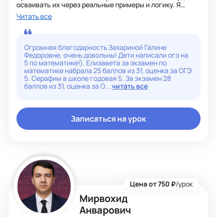
осваивать их через реальные примеры и логику. Я
помогу вам научиться решать задачи, анализировать
Читать все
уравнения и упростить каждое математическое
действие, чтобы на экзамене вы могли показать
лучший результат.
Огромная благодарность Захариной Галине
Федоровне, очень довольны! Дети написали огэ на
5 по математике!). Елизавета за экзамен по
математике набрала 25 баллов из 31, оценка за ОГЭ
5. Серафим в школе годовая 5. За экзамен 28
баллов из 31, оценка за О...
читать все
Записаться на урок
Цена от 750 ₽
/урок
Мирвохид
Анварович