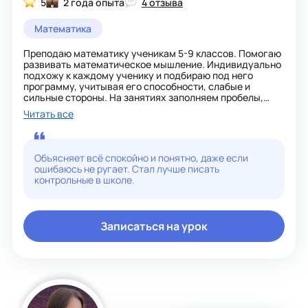
5
2 года опыта
4 отзыва
Математика
Преподаю математику ученикам 5-9 классов. Помогаю
развивать математическое мышление. Индивидуально
подхожу к каждому ученику и подбираю под него
программу, учитывая его способности, слабые и
сильные стороны. На занятиях заполняем пробелы,
готовимся к контрольным, ВПР и ОГЭ, подготавли
Читать все
ваемся к переходу в следующий класс.
Умею определить откуда у ученика тянется провал в
знаниях и устранить его, чтобы дальнейшие темы не
были такими страшными. Провожу занятия по чёткой
Объясняет всё спокойно и понятно, даже если
структуре с домашним заданием.
ошибаюсь не ругает. Стал лучше писать
На занятиях создаю доброжелательную и уютную
контрольные в школе.
атмосферу.
Записаться на урок