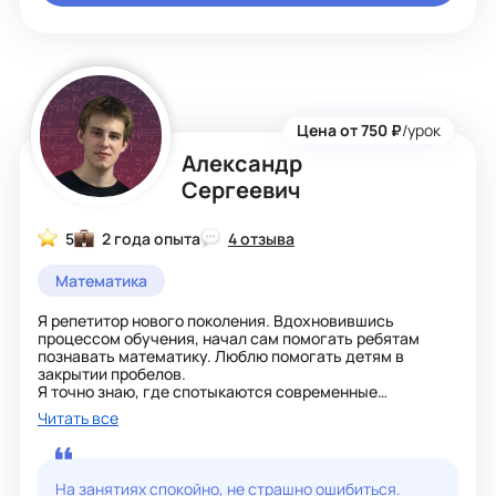
Цена от 750 ₽
/урок
Александр
Сергеевич
5
2 года опыта
4 отзыва
Математика
Я репетитор нового поколения. Вдохновившись
процессом обучения, начал сам помогать ребятам
познавать математику. Люблю помогать детям в
закрытии пробелов.
Я точно знаю, где спотыкаются современные
школьники, какие темы кажутся им сложными и
Читать все
помогаю преодолеть страх перед экзаменом. Ребята по
сей день занимаются со мной, преуспевают в
математике и повышают свою успеваемость.
На занятиях спокойно, не страшно ошибиться.