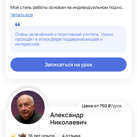
Мой стиль работы основан на индивидуальном подходе
к каждому ученику, поощрении самостоятельности и
Читать все
творческого мышления. Я стараюсь создать
дружественную атмосферу на уроках, чтобы ученики
чувствовали себя комфортно и могли свободно
общаться и задавать вопросы.
Очень увлечённый и позитивный учитель. Уроки
проходят в атмосфере поддерживающей и
Мои профессиональные достижения включают участие
интересной.
в различных образовательных конференциях,
конкурсах, а также публикации статей по методике
преподавания. Я постоянно совершенствую свои
знания и навыки, следя за последними тенденциями в
Записаться на урок
области информационных технологий.
Люблю путешествовать и изучать новые технологии.
Мои хобби включает программирование и участие в
различных мероприятиях. Я стараюсь делиться своими
знаниями и опытом с учениками, вдохновляя их на
обучение информатике и развитие своих навыков.
Цена от 750 ₽
/урок
Александр
Николаевич
5
16 лет опыта
4 отзыва