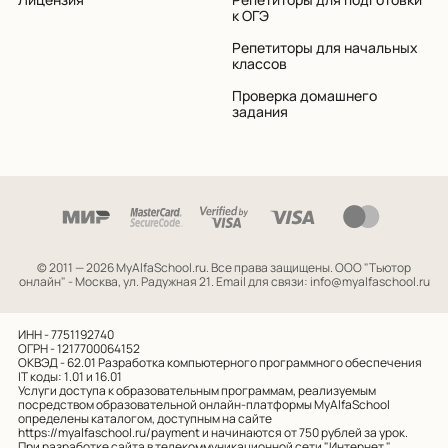
к ОГЭ
Репетиторы для начальных
классов
Проверка домашнего
задания
© 2011 — 2026 MyAlfaSchool.ru. Все права защищены.
ООО "Тьютор
онлайн" - Москва, ул. Радужная 21. Email для связи: info@myalfaschool.ru
ИНН - 7751192740
ОГРН - 1217700064152
ОКВЭД - 62.01
Разработка компьютерного программного обеспечения
IT коды: 1.01 и 16.01
Услуги доступа к образовательным программам, реализуемым
посредством образовательной онлайн-платформы MyAlfaSchool
определены каталогом, доступным на сайте
https://myalfaschool.ru/payment
и начинаются от 750 рублей за урок.
При разработке сайта в телекоммуникационной сети "Интернет "