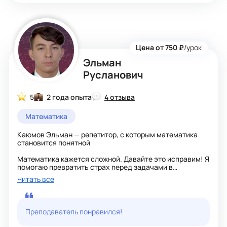
и не бояться сложных задач.
Занятия проходят в спокойной и дружелюбной
атмосфере. Подстраиваюсь под темп ученика и
объясняю столько раз, сколько нужно, пока тема
действительно не станет понятной.
Буду рада помочь вам разобраться в математике и
Цена от 750 ₽
/урок
почувствовать уверенность в своих знаниях!
Эльман
Русланович
5
2 года опыта
4 отзыва
Математика
Каюмов Эльман — репетитор, с которым математика
становится понятной
Математика кажется сложной. Давайте это исправим! Я
помогаю превратить страх перед задачами в
уверенность и отличные оценки. Моя цель — не просто
Читать все
научить решать, а научить понимать.
Как проходят занятия:
- Просто о сложном: Объясняю материал на языке
Преподаватель понравился!
ученика, пока тема не станет прозрачной.
- Логика вместо магии: Показываю, откуда берутся