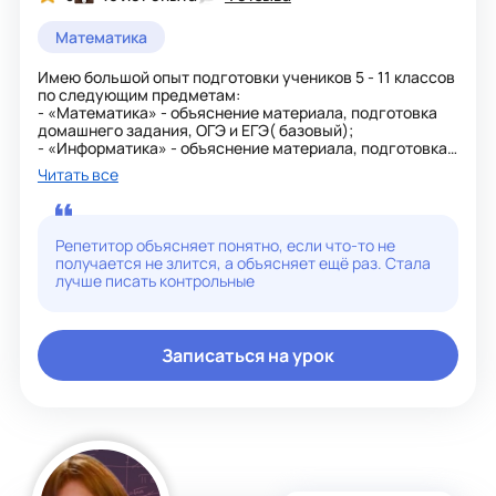
Математика
Имею большой опыт подготовки учеников 5 - 11 классов
по следующим предметам:
- «Математика» - объяснение материала, подготовка
домашнего задания, ОГЭ и ЕГЭ( базовый);
- «Информатика» - объяснение материала, подготовка
домашнего задания, ОГЭ и ЕГЭ;
Читать все
- «Программирование» - языки Python, Pascal и др.
Мои достижения:
1. Независимый тренинг для педагогов в формате ЕГЭ
Репетитор объясняет понятно, если что-то не
по предмету «Информатика и ИКТ» - высокий уровень
получается не злится, а объясняет ещё раз. Стала
2. Независимый тренинг в формате демонстрационного
лучше писать контрольные
экзамена по стандартам Вордскиллс Россия для
педагогов колледжей – прошел 1 этап.
3. Эксперт-наставник Московские мастера по
компетенции «Машинное обучение и большие данные».
Записаться на урок
4. Эксперт Вордскиллс Россия по компетенции
«Программные решения для бизнеса»
5. Эксперт Абилимпикс по компетенции «Разработка
программного обеспечения (программирование)»
6. Подготовка учащихся к демонстрационному
экзамену по стандарту Вордскиллс Россия по
компетенции «Программные решения для бизнеса»
2019 г. и 2020 г..