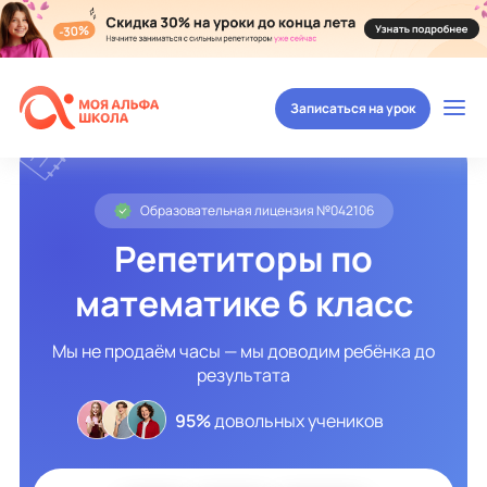
Записаться на урок
Образовательная лицензия №042106
Репетиторы по
математике 6 класс
Мы не продаём часы — мы доводим ребёнка до
результата
95%
довольных учеников