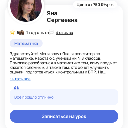
Цена от 750 ₽
/урок
Яна
Сергеевна
5
1 год опыта
4 отзыва
Математика
Здравствуйте! Меня зовут Яна, я репетитор по
математике. Работаю с учениками 4-8 классов.
Помогаю разобраться в математике тем, кому предмет
кажется сложным, а также тем, кто хочет улучшить
оценки, подготовиться к контрольным и ВПР. На
занятиях объясняю материал простым и понятным
Читать все
языком, разбираем темы шаг за шагом и обязательно
закрепляем их на практике.
В работе использую метод постепенного понимания:
сначала разбираем логику темы и учимся понимать,
Всё прошло отлично
откуда берутся формулы и правила, а затем
тренируемся на заданиях разного уровня. Стараюсь
показать, что математика — это не набор непонятных
правил, а система, в которой всё связано.
Записаться на урок
Мне нравится математика за её логику и красоту
решений. На уроках ученики не просто решают задания,
а учатся рассуждать, искать разные способы решения