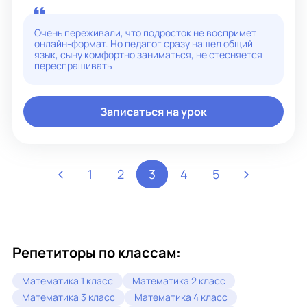
в учебное русло, не без уместной строгости;). Я люблю
математику за ее логику и точность и стараюсь
привить эту любовь ученикам, убирая страх перед
Очень переживали, что подросток не воспримет
сложными задачами. Если вы хотите, чтобы ваш
онлайн-формат. Но педагог сразу нашел общий
ребенок уверенно чувствовал себя на контрольных и
язык, сыну комфортно заниматься, не стесняется
экзаменах, приглашаю вас на занятия
переспрашивать
Записаться на урок
1
2
3
4
5
Репетиторы по классам:
Математика 1 класс
Математика 2 класс
Математика 3 класс
Математика 4 класс