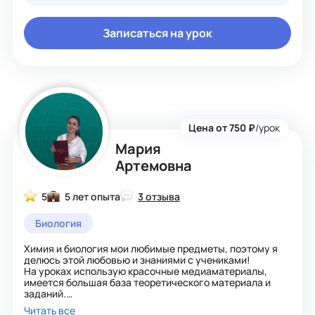
занятия, помогу подготовиться к любой, даже самой
сложной контрольной, экзамену, олимпиаде!
Записаться на урок
Цена от 750 ₽
/урок
Мария
Артемовна
5
5 лет опыта
3 отзыва
Биология
Химия и биология мои любимые предметы, поэтому я
делюсь этой любовью и знаниями с учениками!
На уроках использую красочные медиаматериалы,
имеется большая база теоретического материала и
заданий.
Моя основная цель - помочь ученикам достичь успеха
Читать все