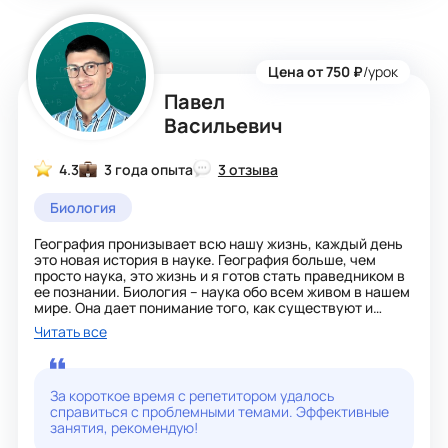
Цена от 750 ₽
/урок
Павел
Васильевич
4.3
3 года опыта
3 отзыва
Биология
География пронизывает всю нашу жизнь, каждый день
это новая история в науке. География больше, чем
просто наука, это жизнь и я готов стать праведником в
ее познании. Биология – наука обо всем живом в нашем
мире. Она дает понимание того, как существуют и
взаимодействуют разные организмы. Она позволяет
Читать все
понять, насколько разнообразны формы жизни. Кроме
того, эта наука охватывает другие области
исследований, которые связаны с экосистемой,
лекарствами, продуктами питания, медициной и т.д.
За короткое время с репетитором удалось
Имею опыт преподавания, победы в конкурсах, как
справиться с проблемными темами. Эффективные
личные, так моих обучающихся, также высокие
занятия, рекомендую!
результаты на экзаменах. Приходите ко мне на