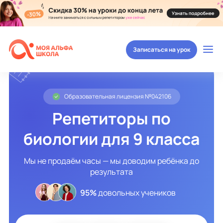
Записаться на урок
Образовательная лицензия №042106
Репетиторы по
биологии для 9 класса
Мы не продаём часы — мы доводим ребёнка до
результата
95%
довольных учеников