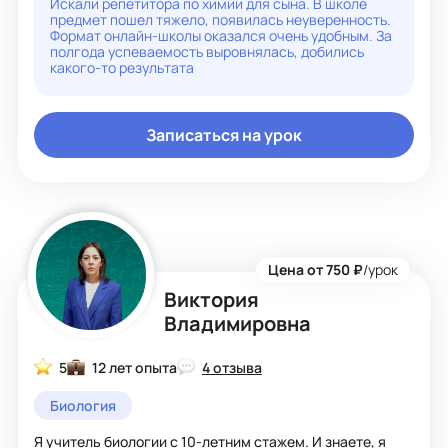
Искали репетитора по химии для сына. В школе
предмет пошел тяжело, появилась неуверенность.
Если хотите учиться с удовольствием и добиваться
Формат онлайн-школы оказался очень удобным. За
результатов — буду рада стать вашим наставником!
полгода успеваемость выровнялась, добились
какого-то результата
Записаться на урок
Цена от 750 ₽
/урок
Виктория
Владимировна
5
12 лет опыта
4 отзыва
Биология
Я учитель биологии с 10-летним стажем. И знаете, я