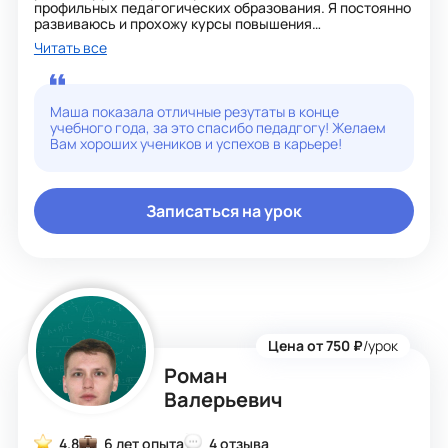
профильных педагогических образования. Я постоянно
развиваюсь и прохожу курсы повышения
квалификации, а также разрабатываю авторские
Читать все
методики в преподавании, по которым мы сможем
заниматься с Вашим ребенком. Главное для меня –
работа на результат! Мои ученики сдают ОГЭ,ЕГЭ НА
90-100 баллов, поэтому со мной он будет в надежных
Маша показала отличные резутаты в конце
руках!
учебного года, за это спасибо педадгогу! Желаем
Вам хороших учеников и успехов в карьере!
Записаться на урок
Цена от 750 ₽
/урок
Роман
Валерьевич
4.8
6 лет опыта
4 отзыва