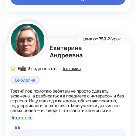
окружающем мире.
Я же помогаю учащимся усвоить эти знания.
Со своими учениками я участвую в конкурсах,
олимпиадах и научно — практических конференциях.
Стараюсь организовать процесс обучения так, чтобы у
учащихся развивались познавательные способности,
формировались приемы умственной деятельности
(анализ, синтез, абстрагирование, обобщение,
Цена от 750 ₽
/урок
сравнение), чтобы учащиеся умели самостоятельно
Екатерина
работать, делать обобщение и выводы, творчески
применять знания в новых ситуациях.
Андреевна
На уроках использую интерактивные, игровые
технологии, а также технологии проблемного обучения
и сотрудничества.
5
3 года опыта
4 отзыва
Биология
Третий год помогаю ребятам не просто сдавать
экзамены, а разбираться в предмете с интересом и без
стресса. Ищу подход к каждому, объясняю понятно,
поддерживаю и вдохновляю. Мои ученики достигают
своих целей — и говорят, что занятия помогли им
поверить в себя.
Читать все
Ещё я волонтёр, работаю с детьми в сложных
ситуациях. Это научило меня терпению, вниманию и
умению находить общий язык с разными людьми.