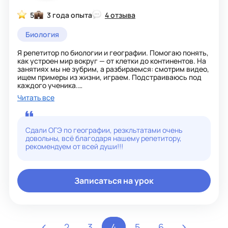
5
3 года опыта
4 отзыва
Биология
Я репетитор по биологии и географии. Помогаю понять,
как устроен мир вокруг — от клетки до континентов. На
занятиях мы не зубрим, а разбираемся: смотрим видео,
ищем примеры из жизни, играем. Подстраиваюсь под
каждого ученика.
Читать все
Я искренне считаю, что биология и география — это не
скучные науки, а увлекательное путешествие. Буду
рада помочь вам или вашему ребёнку открыть для себя
этот мир!
Сдали ОГЭ по географии, резкльтатами очень
довольны, всё благодаря нашему репетитору,
рекомендуем от всей души!!!
Записаться на урок
2
3
4
5
6