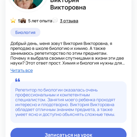
влияет на жизнь людей и как человек может повлиять
Викторовна
на природу.
5
5 лет опыта
3 отзыва
Биология
Добрый день, меня зовут Виктория Викторовна, я
преподаю в школе биологию и химию. А также
занимаюсь репетиторство по этим предметам.
Почему я выбрала своими спутницами в жизни эти две
науки? Этот ответ прост. Химия и биология нужны для
целостности восприятия окружающего мира. Так же как
Читать все
и физика. Эти предметы объясняют почему происходят
те или иные явления. Может в биологии и слишком все
детализируется по ботанике или зоологии простейших.
А анатомия - согласятся все, что очень нужна и каждый
Репетитор по биологии оказалась очень
хоть что-то но вынес с уроков.
профессиональным и компетентным
специалистом. Занятия моего ребенка проходят
Дети, получающие среднее образование обязательно
интересно и плодотворно. Виктория Викторовна
должны иметь представление о том, как устроен мир,
обладает отличным знанием предмета, а также
как растёт всё живое в природе, особенности
умеет ясно и доступно объяснять сложные темы.
животного мира, строение человека, из чего состоят
различные вещества и в какие реакции могут вступать.
Эти предметы- составляющие грамотности человека,
его культурного уровня. Не знать совсем эти
Записаться на урок
предметы- значит не понимать элементарные вещи в