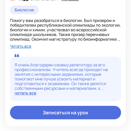
Биология
Помогу вам разобраться в биологии. Был призером и
победителем республиканской олимпиады по экологии,
биологии и химии, участвовал во всероссийской
олимпиаде школьников. Также призер перечневых
олимпиад. Окончил магистратуру по биоинформатике и
занимаюсь научной работой в лаборатории Института
Читать все
цитологии. Более 6 лет я готовлю выпускников к ЕГЭ по
биологии. Они демонстрируют хорошие результаты,
набирая высокие баллы. Также занимаюсь подготовкой
к ОГЭ и олимпиадам. Биология - это легко и интересно!
Я очень благодарен своему репетитору за его
профессионализм. Учитель всегда приходит на
занятия с интересными заданиями, которые
помогают мне лучше усвоить материал и
подготовиться к экзаменам. Он также делится
собственными ресурсами и материалами, к...
читать все
Записаться на урок