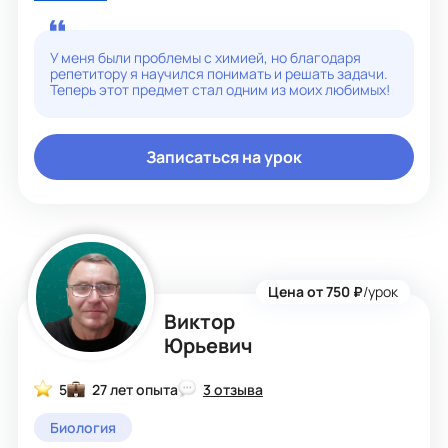
и раскрыть свой потенциал. Я создаю комфортную и
поддерживающую среду, чтобы ученики чувствовали
себя увереннее и могли свободно выражать свои
мысли и задавать вопросы.
У меня были проблемы с химией, но благодаря
Я считаю, что каждый ученик уникален и обладает
репетитору я научился понимать и решать задачи.
разными способностями и образом мышления, поэтому
Теперь этот предмет стал одним из моих любимых!
я адаптирую свой подход и методы обучения в
зависимости от потребностей и особенностей каждого
ученика. Я стремлюсь создать индивидуальный план
обучения для каждого ученика, чтобы помочь им в
Записаться на урок
достижении своих целей.
Цена от 750 ₽
/урок
Виктор
Юрьевич
5
27 лет опыта
3 отзыва
Биология