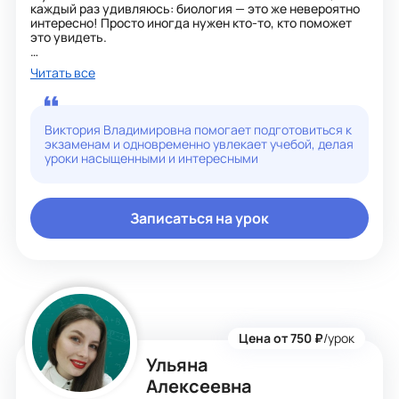
каждый раз удивляюсь: биология — это же невероятно
интересно! Просто иногда нужен кто-то, кто поможет
это увидеть.
Мои ученики сдают ОГЭ на высокие баллы, занимают
Читать все
призовые места в олимпиадах, пишут
исследовательские работы. Но для меня важнее
другое — чтобы ребёнок перестал бояться предмета,
начал задавать вопросы и увлёкся наукой по-
Виктория Владимировна помогает подготовиться к
настоящему.
экзаменам и одновременно увлекает учебой, делая
уроки насыщенными и интересными
Я использую разные форматы, ищу подход к каждому,
создаю атмосферу, в которой не страшно ошибаться.
Со мной спокойно, понятно и интересно.
Записаться на урок
Цена от 750 ₽
/урок
Ульяна
Алексеевна