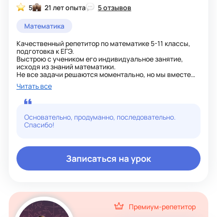
5
21 лет опыта
5 отзывов
Математика
Качественный репетитор по математике 5-11 классы,
подготовка к ЕГЭ.
Выстрою с учеником его индивидуальное занятие,
исходя из знаний математики.
Не все задачи решаются моментально, но мы вместе
будем искать самые быстрые и понятные пути решения.
Читать все
Подробные объяснения и тщательное разбор задач шаг
за шагом, чтобы вы полностью освоили каждую тему.
Терпимость и позитивный подход, который делает
обучение приятным и мотивирующим.
Основательно, продуманно, последовательно.
Спасибо!
Записаться на урок
Премиум-репетитор