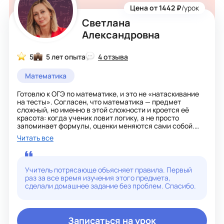
Цена от 1442 ₽
/урок
Светлана
Александровна
5
5 лет опыта
4 отзыва
Математика
Готовлю к ОГЭ по математике, и это не «натаскивание
на тесты». Согласен, что математика — предмет
сложный, но именно в этой сложности и кроется её
красота: когда ученик ловит логику, а не просто
запоминает формулы, оценки меняются сами собой.
Поэтому мои занятия строятся на разборе причин
Читать все
ошибок, а не на механическом повторении. С сильными
ребятами разбираем задания второй части, с теми, кто
отстает, закрываем пробелы за 5–7 класс — с каждым
работаю по своей схеме. Домашку и контрольные мы не
Учитель потрясающе объясняет правила. Первый
«делаем», а разбираем так, чтобы в следующий раз
раз за все время изучения этого предмета,
похожая задача не вызывала ступора. К детям нахожу
сделали домашнее задание без проблем. Спасибо.
подход через их же интересы: если любит игры —
объясняю прогрессии через уровни в мобилках, если
рисует — через графики и координаты. В итоге цель не
просто «сдать», а понять, как устроена математика.
Записаться на урок