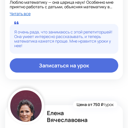
Люблю математику — она царица наук! Особенно мне
приятно работать с детьми, объясняя математику в
доступной форме. Стараюсь показывать её в
Читать все
окружающих предметах, процессах и явлениях, делая
акцент на прикладном характере.
Подаю материал в понятной, логичной
Я очень рада, что занимаюсь с этой репетиторшей!
последовательности, с большим количеством
Она умеет интересно рассказывать, и теперь
примеров. Формулы изучаем вместе, по возможности
математика кажется проще. Мне нравится уроки у
выводим их и отрабатываем на практике, чтобы свести
нее!
к минимуму заучивание.
Буду рада видеть вас на уроках!
Записаться на урок
Цена от 750 ₽
/урок
Елена
Вячеславовна