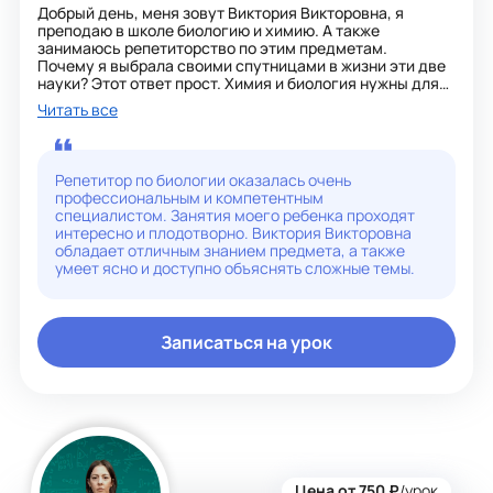
Добрый день, меня зовут Виктория Викторовна, я
преподаю в школе биологию и химию. А также
занимаюсь репетиторство по этим предметам.
Почему я выбрала своими спутницами в жизни эти две
науки? Этот ответ прост. Химия и биология нужны для
целостности восприятия окружающего мира. Так же как
Читать все
и физика. Эти предметы объясняют почему происходят
те или иные явления. Может в биологии и слишком все
детализируется по ботанике или зоологии простейших.
А анатомия - согласятся все, что очень нужна и каждый
Репетитор по биологии оказалась очень
хоть что-то но вынес с уроков.
профессиональным и компетентным
специалистом. Занятия моего ребенка проходят
Дети, получающие среднее образование обязательно
интересно и плодотворно. Виктория Викторовна
должны иметь представление о том, как устроен мир,
обладает отличным знанием предмета, а также
как растёт всё живое в природе, особенности
умеет ясно и доступно объяснять сложные темы.
животного мира, строение человека, из чего состоят
различные вещества и в какие реакции могут вступать.
Эти предметы- составляющие грамотности человека,
его культурного уровня. Не знать совсем эти
Записаться на урок
предметы- значит не понимать элементарные вещи в
окружающем мире.
Я же помогаю учащимся усвоить эти знания.
Со своими учениками я участвую в конкурсах,
олимпиадах и научно — практических конференциях.
Стараюсь организовать процесс обучения так, чтобы у
учащихся развивались познавательные способности,
формировались приемы умственной деятельности
(анализ, синтез, абстрагирование, обобщение,
Цена от 750 ₽
/урок