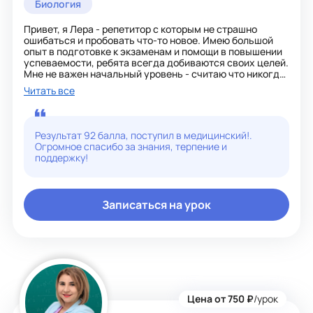
Биология
Привет, я Лера - репетитор с которым не страшно
ошибаться и пробовать что-то новое. Имею большой
опыт в подготовке к экзаменам и помощи в повышении
успеваемости, ребята всегда добиваются своих целей.
Мне не важен начальный уровень - считаю что никогда
не поздно учиться чему-то с нуля: не стыдно не знать -
Читать все
стыдно не стремиться к знаниям!. В процессе обучения
со мной ученики не только осваивают школьную
программу, но и смотрят на биологию с
исследовательской точки зрения. Я помогаю ответить
Результат 92 балла, поступил в медицинский!.
на вопросы: Как? Почему? Зачем?, что в первую
Огромное спасибо за знания, терпение и
очередь способствует пониманию дисциплины - для
поддержку!
этого я предлагаю большое количество практических
заданий. Биология - это не сотни конспектов, а
реальный мир вокруг нас, который можно увидеть,
ощутить и научиться понимать его процессы и законы,
Записаться на урок
что становится очень интересным аспектом для
изучения этой дисциплины. Я сама прошла путь в ногу
с олимпиадным движением и могу помочь посмотреть
на интересующие темы более углубленно. Со мной не
страшно - за спиной много лет работы в
образовательных лагерях с разными ребятами и
обучение для работы в службах психологической
поддержки - всегда постараюсь найти нужные слова
чтобы не сбиваться с пути, оставаясь собой. Я помогаю
Цена от 750 ₽
/урок
полюбить предмет и изучать его с удовольствием и