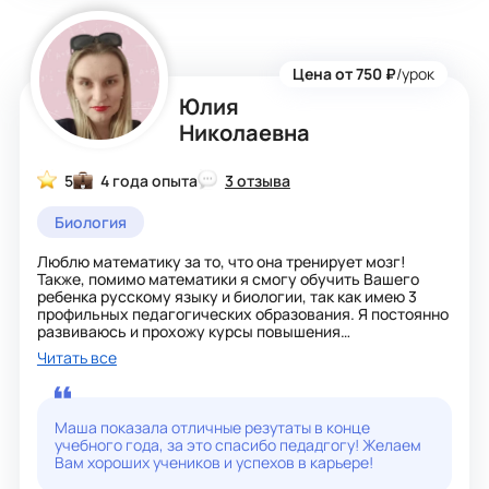
Цена от 750 ₽
/урок
Юлия
Николаевна
5
4 года опыта
3 отзыва
Биология
Люблю математику за то, что она тренирует мозг!
Также, помимо математики я смогу обучить Вашего
ребенка русскому языку и биологии, так как имею 3
профильных педагогических образования. Я постоянно
развиваюсь и прохожу курсы повышения
квалификации, а также разрабатываю авторские
Читать все
методики в преподавании, по которым мы сможем
заниматься с Вашим ребенком. Главное для меня –
работа на результат! Мои ученики сдают ОГЭ,ЕГЭ НА
90-100 баллов, поэтому со мной он будет в надежных
Маша показала отличные резутаты в конце
руках!
учебного года, за это спасибо педадгогу! Желаем
Вам хороших учеников и успехов в карьере!