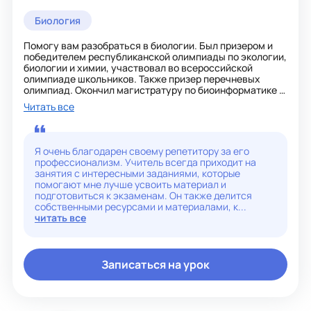
Биология
Помогу вам разобраться в биологии. Был призером и
победителем республиканской олимпиады по экологии,
биологии и химии, участвовал во всероссийской
олимпиаде школьников. Также призер перечневых
олимпиад. Окончил магистратуру по биоинформатике и
занимаюсь научной работой в лаборатории Института
Читать все
цитологии. Более 6 лет я готовлю выпускников к ЕГЭ по
биологии. Они демонстрируют хорошие результаты,
набирая высокие баллы. Также занимаюсь подготовкой
к ОГЭ и олимпиадам. Биология - это легко и интересно!
Я очень благодарен своему репетитору за его
профессионализм. Учитель всегда приходит на
занятия с интересными заданиями, которые
помогают мне лучше усвоить материал и
подготовиться к экзаменам. Он также делится
собственными ресурсами и материалами, к...
читать все
Записаться на урок