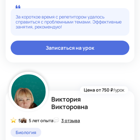
того, эта наука охватывает другие области
исследований, которые связаны с экосистемой,
лекарствами, продуктами питания, медициной и т.д.
За короткое время с репетитором удалось
Имею опыт преподавания, победы в конкурсах, как
справиться с проблемными темами. Эффективные
личные, так моих обучающихся, также высокие
занятия, рекомендую!
результаты на экзаменах. Приходите ко мне на
занятия, помогу подготовиться к любой, даже самой
сложной контрольной, экзамену, олимпиаде!
Записаться на урок
Цена от 750 ₽
/урок
Виктория
Викторовна
5
5 лет опыта
3 отзыва
Биология