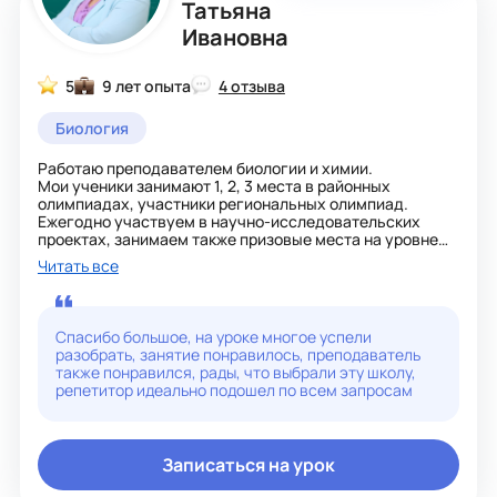
Татьяна
научным интересом. Так что сейчас - самое время
начать!
Ивановна
5
9 лет опыта
4 отзыва
Биология
Работаю преподавателем биологии и химии.
Мои ученики занимают 1, 2, 3 места в районных
олимпиадах, участники региональных олимпиад.
Ежегодно участвуем в научно-исследовательских
проектах, занимаем также призовые места на уровне
районе.
Читать все
Являюсь участником конкурса Учитель года в
категории: Преподаватели, на уровне района.
Стараюсь проводить уроки интересно, увлекательно.
Прохожу курсы по повышению квалификации, стараюсь
Спасибо большое, на уроке многое успели
достичь высоких и хороших результатов своих
разобрать, занятие понравилось, преподаватель
учеников
также понравился, рады, что выбрали эту школу,
репетитор идеально подошел по всем запросам
Записаться на урок