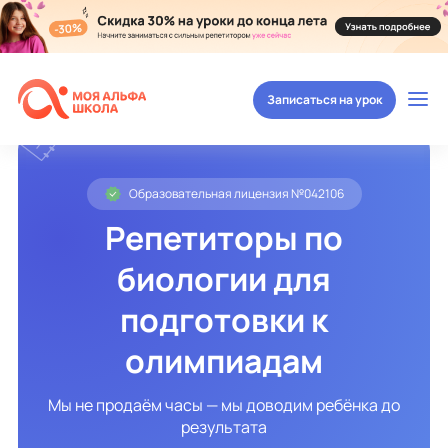
Записаться на урок
Образовательная лицензия №042106
Репетиторы по
биологии для
подготовки к
олимпиадам
Мы не продаём часы — мы доводим ребёнка до
результата