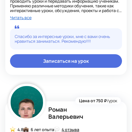
проводить уроки и передавать информацию ученикам.
Применяю различные методики обучения, такие как
интерактивные уроки, обсуждения, проекты и работа с
картами, чтобы заинтересовать учеников и помочь им
Читать все
лучше усвоить материал. Умею хорошо
организовывать и структурировать учебный план таким
образом, чтобы ученики могли последовательно и
систематически осваивать материал. Это может
Спасибо за интересные уроки, мне с вами очень
помочь им достигнуть больших успехов. Мои ученики
нравиться заниматься. Рекомендую!!!!
демонстрируют высокие результаты на экзаменах и
олимпиадах по географии и биологии.
Записаться на урок
Цена от 750 ₽
/урок
Роман
Валерьевич
4.8
6 лет опыта
4 отзыва