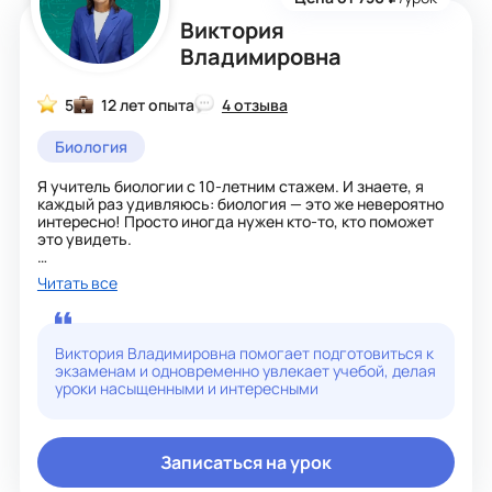
сравнение), чтобы учащиеся умели самостоятельно
Виктория
работать, делать обобщение и выводы, творчески
применять знания в новых ситуациях.
Владимировна
На уроках использую интерактивные, игровые
технологии, а также технологии проблемного обучения
и сотрудничества.
5
12 лет опыта
4 отзыва
Биология
Я учитель биологии с 10-летним стажем. И знаете, я
каждый раз удивляюсь: биология — это же невероятно
интересно! Просто иногда нужен кто-то, кто поможет
это увидеть.
Мои ученики сдают ОГЭ на высокие баллы, занимают
Читать все
призовые места в олимпиадах, пишут
исследовательские работы. Но для меня важнее
другое — чтобы ребёнок перестал бояться предмета,
начал задавать вопросы и увлёкся наукой по-
Виктория Владимировна помогает подготовиться к
настоящему.
экзаменам и одновременно увлекает учебой, делая
уроки насыщенными и интересными
Я использую разные форматы, ищу подход к каждому,
создаю атмосферу, в которой не страшно ошибаться.
Со мной спокойно, понятно и интересно.
Записаться на урок