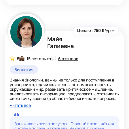
Цена от 750 ₽
/урок
Майя
Галиевна
5
15 лет опыта
6 отзывов
Биология
Знания биологии, важны не только для поступления в
университет, сдачи экзаменов, но помогают понять
окружающий мир, развивать критическое мышление,
анализировать информацию, предполагать, отстаивать
свою точку зрения (в области биологии есть вопросы
на которые еще не дали однозначного ответа, что и
Читать все
делает ее интересной) и формулировать выводы.
Например, знания в области генетики позволяют нам
понять свою семью, их особенности, выявлять
закономерности передачи признаков из поколения в
Занималась около полугода. Главный плюс - чёткая
поколение.
система подачи материала. Никакой зубрёжки,