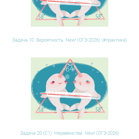
Задача 10. Вероятность. New! (ОГЭ-2026) (#практика)
Задача 20 (С1). Неравенства. New! (ОГЭ-2026)