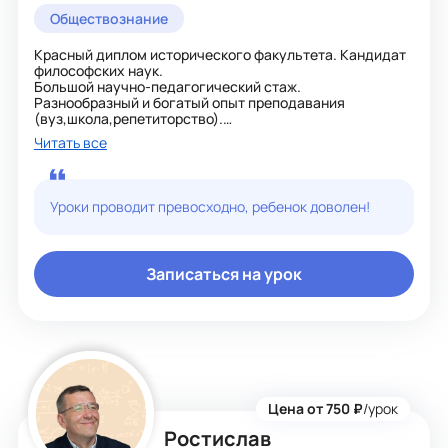
Обществознание
Красный диплом исторического факультета. Кандидат
философских наук.
Большой научно-педагогический стаж.
Разнообразный и богатый опыт преподавания
(вуз,школа,репетиторство).
Работаю с различными категориями учащихся: умело
Читать все
мотивиру, более прагматично ориентирую продвинутых
и амбициозных! Гибкий график работы и удобное
расписание: 7 дней в неделю.
Хорошие результаты на ЕГЭ и ОГЭ.
Уроки проводит превосходно, ребенок доволен!
Давно и успешно работаю со всей
Россией.Благожелательные отзывы о моей работе (и
учеников, и родителей) от Хабаровска до
Калининграда!
Записаться на урок
Цена от 750 ₽
/урок
Ростислав