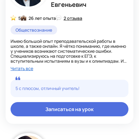
Евгеньевич
5
26 лет опыта
2 отзыва
Обществознание
Имею большой опыт преподавательской работы в
школе, а также онлайн. Я чётко пониманию, где именно
у учеников возникают систематические ошибки.
Специализируюсь на подготовке к ЕГЭ, к
вступительным испытаниям в вузы и к олимпиадам. И
под каждый формат них я выстраиваю персональный
Читать все
путь работы ученика. С первого занятия диагностирую
реальный уровень, фиксирую пробелы и начинаю
системную работу. Результат на экзамене зависит от
вашей готовности работать — со своей стороны я
5 с плюсом, отличный учитель!
гарантирую полную отдачу на каждом занятии.
Записаться на урок