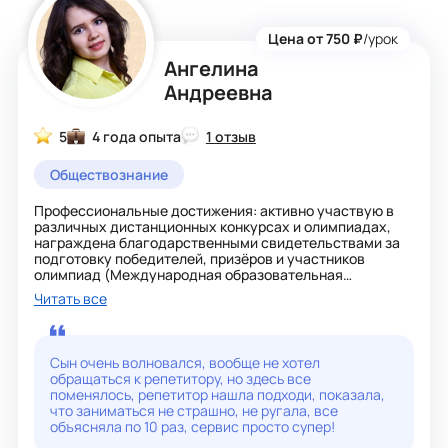
Цена от 750 ₽
/урок
Ангелина
Андреевна
5
4 года опыта
1 отзыв
Обществознание
Профессиональные достижения: активно участвую в
различных дистанционных конкурсах и олимпиадах,
награждена благодарственными свидетельствами за
подготовку победителей, призёров и участников
олимпиад (Международная образовательная
программа «Умная планета», Всероссийский проект
Читать все
«Интеллект-Экспресс», I четверть 2024 - 2025 учебный
год; свидетельство Международного проекта
«Познание и творчество»).
Сын очень волновался, вообще не хотел
Ральф Уолдо Эмерсон цитата: «Учитель – человек,
обращаться к репетитору, но здесь все
который может делать трудные вещи лёгкими».
поменялось, репетитор нашла подходи, показала,
Я стараюсь всегда простыми словами объяснить такой
что заниматься не страшно, не ругала, все
сложный для детей научный язык учебников. При
объясняла по 10 раз, сервис просто супер!
необходимости все повторяем и вновь возвращаемся к