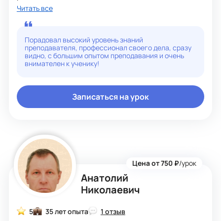
ГВЭ,подготовка к ВПР, общий курс истории(история
Читать все
России,всеобщая(всемирная) история) и
обществознания для любителей и начинающих,всех
желающих знать эти предметы.
Провожу занятия у учеников и онлайн.
Порадовал высокий уровень знаний
Индивидуальный подход к каждому ученику.
преподавателя, профессионал своего дела, сразу
Ответственный, исполнительный.
видно, с большим опытом преподавания и очень
внимателен к ученику!
Записаться на урок
Цена от 750 ₽
/урок
Анатолий
Николаевич
5
35 лет опыта
1 отзыв