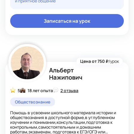
и приятное общение
Когда работаю с учениками индивидуально и на
занятиях вне уроков, результаты заметно растут. По
обществознанию они набирают баллы на ЕГЭ выше
Записаться на урок
средних по району и области: история максимальный
результат 82 балла, обществознание 92 балла. Для
сравнения, средний балл по школе по истории 49,2, по
области 49; по обществознанию в школе 49, в области
56,7.
Цена от 750 ₽
/урок
Альберт
Нажипович
5
18 лет опыта
2 отзыва
Обществознание
Помощь в усвоении школьного материала истории и
обществознания в доступной форме,в углубленном
изучении и понимании,консультации,подготовка к
контрольным,самостоятельным и домашним
работам,экзаменам, подготовка к ЕГЭ/ОГЭ или