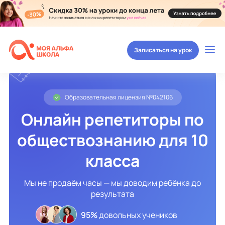
Записаться на урок
Образовательная лицензия №042106
Онлайн репетиторы по
обществознанию для 10
класса
Мы не продаём часы — мы доводим ребёнка до
результата
95%
довольных учеников