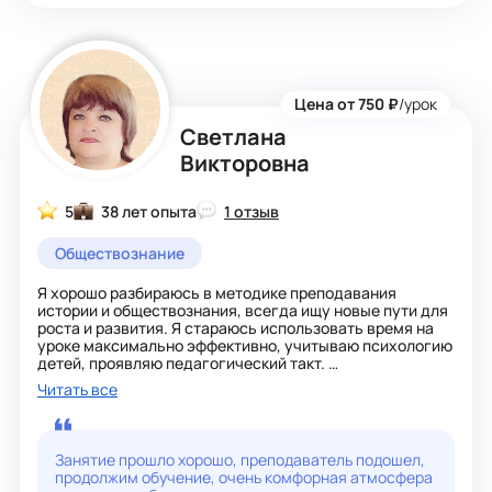
Цена от 750 ₽
/урок
Светлана
Викторовна
5
38 лет опыта
1 отзыв
Обществознание
Я хорошо разбираюсь в методике преподавания
истории и обществознания, всегда ищу новые пути для
роста и развития. Я стараюсь использовать время на
уроке максимально эффективно, учитываю психологию
детей, проявляю педагогический такт.
Читать все
Мои ученики показывают стабильный рост по истории у
них стопроцентная успеваемость, а качество знаний
держится на уровне 72%. По обществознанию качество
ещё выше больше 78%. Я строю свою работу на
Занятие прошло хорошо, преподаватель подошел,
требованиях новых государственных стандартов, что
продолжим обучение, очень комфорная атмосфера
помогает внедрять системно-деятельностный подход.