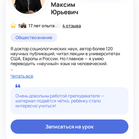
Максим
Юрьевич
5
17 лет опыта
4 отзыва
Обществознание
Я доктор социологических наук, автор более 120
научных публикаций, читал лекции в университетах
США, Европы и России. Но главное — я умею
переводить «научный» язык на человеческий.
Я готовлю к ОГЭ и ЕГЭ, и мой подход — не зубрёжка, а
Читать все
понимание. Моя задача — чтобы ученик не запомнил, а
осознал материал, научился рассуждать и не бояться
сложных вопросов. Мой опыт позволяет объяснить
даже самый сложный предмет просто и интересно.
Очень довольны работой преподавателя —
материал подаётся чётко, ребёнку стало
Если вы хотите глубокого подхода и результата —
интересно учиться!
пишите, буду рад помочь!
Записаться на урок