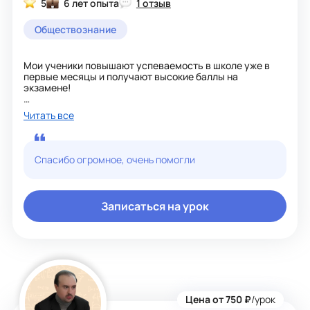
5
6 лет опыта
1 отзыв
Обществознание
Мои ученики повышают успеваемость в школе уже в
первые месяцы и получают высокие баллы на
экзамене!
Использую в работе личностно-ориентированный
Читать все
подход. Это в полной мере позволяет ученику
раскрыться и узнать, на что он способен. Чтобы было
еще интересней я использую онлайн доски, разные
интерактивные платформы, где играя, можно повторить
Спасибо огромное, очень помогли
уже изученный материал и узнать что-то новое. Создаю
атмосферу комфорта и доброжелательности. Таким
образом, показываю, что учиться можно с пользой и
интересно.
Записаться на урок
Цена от 750 ₽
/урок