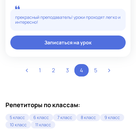
обучения.
прекрасный преподаватель! уроки проходят легко и
интересно!
Записаться на урок
1
2
3
4
5
Репетиторы по классам:
5 класс
6 класс
7 класс
8 класс
9 класс
10 класс
11 класс