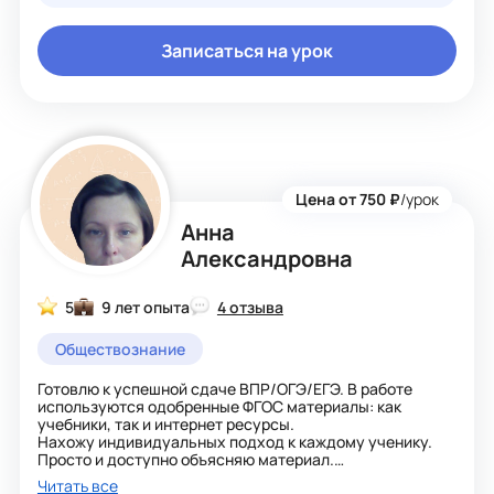
тому, что забыл ребенок на предыдущих уроках. Будем
медленно, но верно идти к намеченной цели.
Записаться на урок
Цена от 750 ₽
/урок
Анна
Александровна
5
9 лет опыта
4 отзыва
Обществознание
Готовлю к успешной сдаче ВПР/ОГЭ/ЕГЭ. В работе
используются одобренные ФГОС материалы: как
учебники, так и интернет ресурсы.
Нахожу индивидуальных подход к каждому ученику.
Просто и доступно объясняю материал.
На занятиях использую интерактивные методы
Читать все