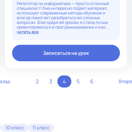
сильно ленились, либо передумали.
Репетитор по информатике — просто отличный
специалист! Она интересно подает материал,
использует современные методы обучения и
всегда помогает разобраться во сложных
вопросах. Благодаря её урокам я стала лучше
ориентироваться в программировании и ком...
читать все
Записаться на урок
2
3
4
5
6
азад
Впер
10 класс
11 класс