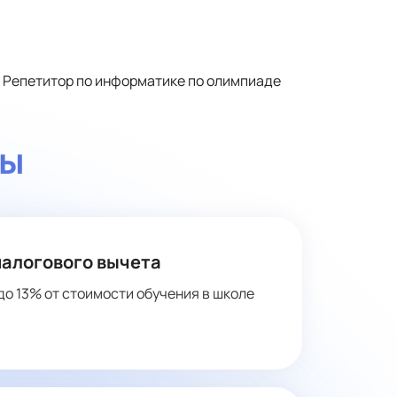
Репетитор по информатике по олимпиаде
ты
налогового вычета
до 13% от стоимости обучения в школе