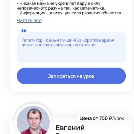
- Никакая наука не укрепляет веру в силу
человеческого разума так, как математика.
- Информация – движущая сила развития общества.
Не владеть компьютером - быть безграмотным.
Читать все
К каждому ученику подберу индивидуальный
подход. На занятиях будет интересно и очень
познавательно.
Результат Вас приятно удивит)
Репетитор - самый лучший! За короткое время
помог мне сдать экзамен на отлично.
Записаться на урок
Цена от 750 ₽
/урок
Евгений