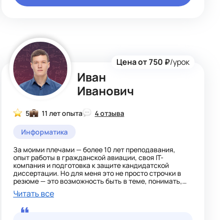
Цена от 750 ₽
/урок
Иван
Иванович
5
11 лет опыта
4 отзыва
Информатика
За моими плечами — более 10 лет преподавания,
опыт работы в гражданской авиации, своя IT-
компания и подготовка к защите кандидатской
диссертации. Но для меня это не просто строчки в
резюме — это возможность быть в теме, понимать,
как устроены сложные системы, и передавать это
Читать все
понимание ученикам.
Я люблю свою работу за то, что могу помочь ребёнку