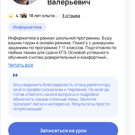
Валерьевич
4.7
18 лет опыта
3 отзыва
Информатика
Информатика в рамках школьной программы. Буду
вашим гидом в онлайн режиме. Помогу с домашним
заданием по программе 7-11 классов. Подготовлю по
любым темам для сдачи ЕГЭ. Основой успешного
обучения считаю доверительный и комфортный
контакт между преподавателем и учеником.
Читать все
Я разрабатываю индивидуальную учебную
программу, учитывая потребности и уровень
ученика. На занятиях мы используем разнообразные
методики и материалы, включая учебники,
Хочу выразить благодарность этому репетитору
упражнения, тесты и интерактивные задания, чтобы
за его профессионализм и терпение. Он всегда
обеспечить эффективное обучение.
готов ответить на все вопросы и подробно
Помогаю ученику улучшить свои академические
объяснить самые сложные темы. Занятия
достижения, развивать его навыки самостоятельной
проходят легко и интересно. Результаты просто
работы, умение анализировать и решать проблемы, а
потрясающие!
также вдохновляю его на поиск новых знаний.
Записаться на урок