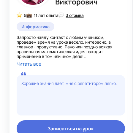
Викторович
5
11 лет опыта
3 отзыва
Информатика
Запросто найду контакт с любым учеником,
проведем время на уроке весело, интересно, а
главное - продуктивно! Рано или поздно всякая
правильная математическая идея находит
применение в том или ином деле!
Я предлагаю понятные и интерактивные уроки,
Читать все
используя разнообразные методы обучения, чтобы
ученики могли овладеть материалом наилучшим
образом. Кроме того, я стараюсь создать
дружественную и поддерживающую атмосферу на
Хорошие знания даёт, мне с репетитором легко.
занятиях, чтобы мои ученики чувствовали себя
комфортно и мотивированными к учебе.
Я имею опыт работы с учениками разных возрастов и
уровней подготовки, от начальной школы до
студенческого уровня. Благодаря этому, я могу
адаптироваться к потребностям каждого ученика и
помочь им в достижении своих целей.
Записаться на урок