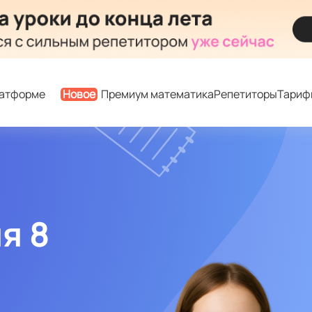
латформе
Новое
Премиум математика
Репетиторы
Тариф
я 8