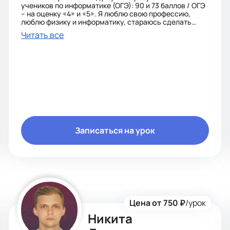
учеников по информатике (ОГЭ): 90 и 73 баллов / ОГЭ
– на оценку «4» и «5». Я люблю свою профессию,
люблю физику и информатику, стараюсь сделать
учебный материал доступным для учащихся. В
Читать все
работе применяю различные формы уроков с
использованием ИКТ, уроки интегрированные (видео,
презентации, обучение построения конспектов).
Также различные сайты и тренажеры. Обучение - это
комплексный, ресурсоемкий процесс, в котором
участвуют и учитель, и ученики.
Записаться на урок
Цена от 750 ₽
/урок
Никита