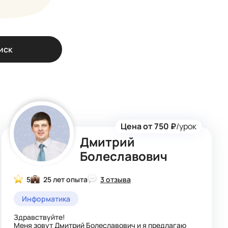
иск
Цена от 750 ₽
/урок
Дмитрий
Болеславович
5
25 лет опыта
3 отзыва
Информатика
Здравствуйте!
Меня зовут Дмитрий Болеславович и я предлагаю