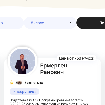
ка
8 класс
По
Цена от 750 ₽
/урок
Ермерген
Ранович
5
15 лет опыта
Информатика
Подготовка к ОГЭ. Программирование scratch.
В 2022-23 учебном году лучшие результаты моих