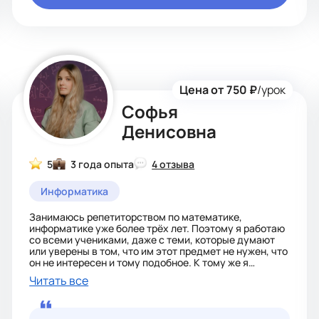
Цена от 750 ₽
/урок
Софья
Денисовна
5
3 года опыта
4 отзыва
Информатика
Занимаюсь репетиторством по математике,
информатике уже более трёх лет. Поэтому я работаю
со всеми учениками, даже с теми, которые думают
или уверены в том, что им этот предмет не нужен, что
он не интересен и тому подобное. К тому же я
готовлю к ОГЭ и к олимпиадам. Готовлю ребят к
Читать все
поступлению в определённые профилированные
лицеи, вузы. 88% кто занимался со мной - поступили
туда, куда хотели и мечтали, остальные либо очень