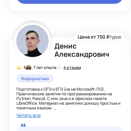
Цена от 750 ₽
/урок
Денис
Александрович
5
7 лет опыта
4 отзыва
Информатика
Подготовка к ОГЭ и ЕГЭ (на не Microsoft-ПО).
Практические занятия по программированию на
Python, Pascal, C или Java и в офисном пакете
LibreOffice. Материал на занятиях доношу простым и
понятным языком.
Разрабатываю индивидуальные программы
Читать все
обучения по выборочным темам.