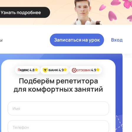
ы
Записаться на урок
Вход
4.8
4.9
4.9
Подберём репетитора
для комфортных занятий