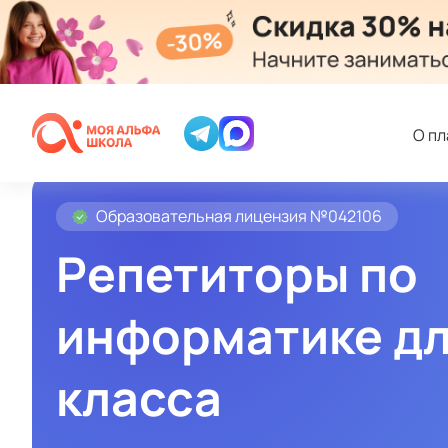
О п
Образовательная лицензия №042106
Репетиторы по
информатике дл
класса