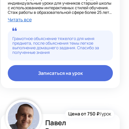
индивидуальные уроки для учеников старшей школы
с использованием интерактивных стилей обучения.
Стаж работы в образовательной сфере более 25 лет
позволяет мне эффективно поддерживать учеников в
Читать все
освоении школьной программы.
Применяю наглядные пособия и игровые методики
для повышения интереса к предмету и поддержания
мотивации, что способствует более глубокому
Грамотное объяснение тяжелого для меня
усвоению материала
предмета, после объяснения темы легкое
выполнение домашнего задания. Спасибо за
полученные знания
Записаться на урок
Цена от 750 ₽
/урок
Павел